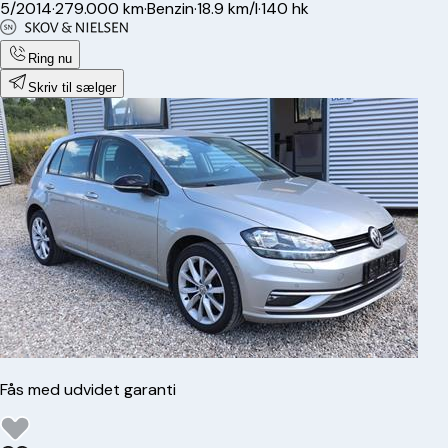
5/2014
·
279.000 km
·
Benzin
·
18.9 km/l
·
140 hk
Ring nu
Skriv til sælger
Fås med udvidet garanti