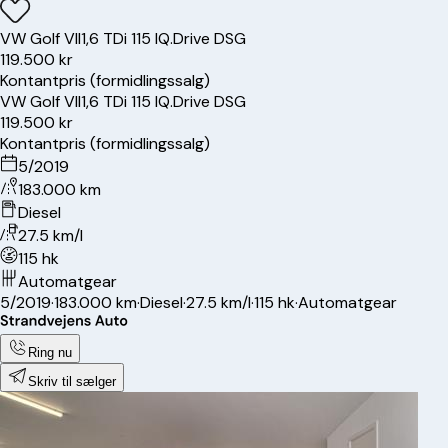
VW
Golf VII
1,6 TDi 115 IQ.Drive DSG
119.500 kr
Kontantpris (formidlingssalg)
VW
Golf VII
1,6 TDi 115 IQ.Drive DSG
119.500 kr
Kontantpris (formidlingssalg)
5/2019
183.000 km
Diesel
27.5 km/l
115 hk
Automatgear
5/2019
·
183.000 km
·
Diesel
·
27.5 km/l
·
115 hk
·
Automatgear
Ring nu
Skriv til sælger