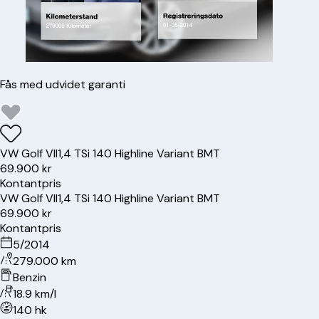
Fås med udvidet garanti
VW
Golf VII
1,4 TSi 140 Highline Variant BMT
69.900 kr
Kontantpris
VW
Golf VII
1,4 TSi 140 Highline Variant BMT
69.900 kr
Kontantpris
5/2014
279.000 km
Benzin
18.9 km/l
140 hk