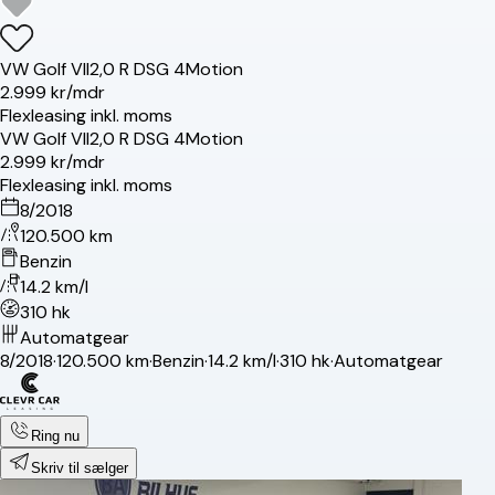
VW
Golf VII
2,0 R DSG 4Motion
2.999 kr/mdr
Flexleasing inkl. moms
VW
Golf VII
2,0 R DSG 4Motion
2.999 kr/mdr
Flexleasing inkl. moms
8/2018
120.500 km
Benzin
14.2 km/l
310 hk
Automatgear
8/2018
·
120.500 km
·
Benzin
·
14.2 km/l
·
310 hk
·
Automatgear
Ring nu
Skriv til sælger