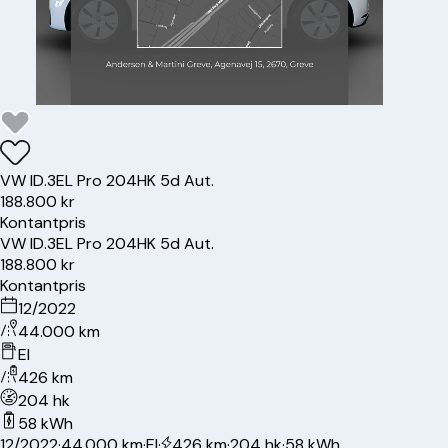
VW
ID.3
EL Pro 204HK 5d Aut.
188.800 kr
Kontantpris
VW
ID.3
EL Pro 204HK 5d Aut.
188.800 kr
Kontantpris
12/2022
44.000 km
El
426 km
204 hk
58 kWh
12/2022
·
44.000 km
·
El
·
426 km
·
204 hk
·
58 kWh