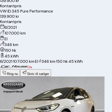
139.900 kr
Kontantpris
VW
ID.3
45 Pure Performance
139.900 kr
Kontantpris
6/2021
107.000 km
El
346 km
150 hk
45 kWh
6/2021
·
107.000 km
·
El
·
346 km
·
150 hk
·
45 kWh
Ring nu
Skriv til sælger