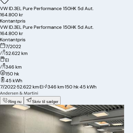
VW
ID.3
EL Pure Performance 150HK 5d Aut.
164.800 kr
Kontantpris
VW
ID.3
EL Pure Performance 150HK 5d Aut.
164.800 kr
Kontantpris
7/2022
52.622 km
El
346 km
150 hk
45 kWh
7/2022
·
52.622 km
·
El
·
346 km
·
150 hk
·
45 kWh
Ring nu
Skriv til sælger