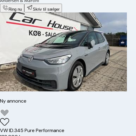
Ring nu
Skriv til sælger
Ny annonce
VW
ID.3
45 Pure Performance