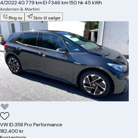
4/2022
·
40.779 km
·
El
·
346 km
·
150 hk
·
45 kWh
Ring nu
Skriv til sælger
VW
ID.3
58 Pro Performance
182.400 kr
Kontantpris