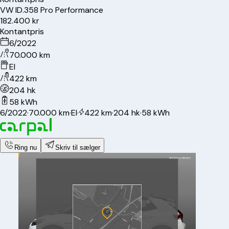
VW
ID.3
58 Pro Performance
182.400 kr
Kontantpris
6/2022
70.000 km
El
422 km
204 hk
58 kWh
6/2022
·
70.000 km
·
El
·
422 km
·
204 hk
·
58 kWh
Ring nu
Skriv til sælger