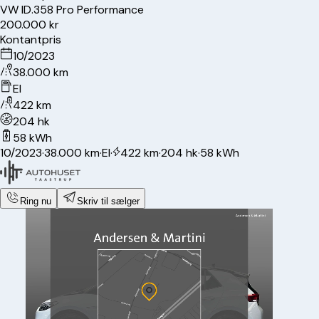
VW
ID.3
58 Pro Performance
200.000 kr
Kontantpris
10/2023
38.000 km
El
422 km
204 hk
58 kWh
10/2023
·
38.000 km
·
El
·
422 km
·
204 hk
·
58 kWh
Ring nu
Skriv til sælger