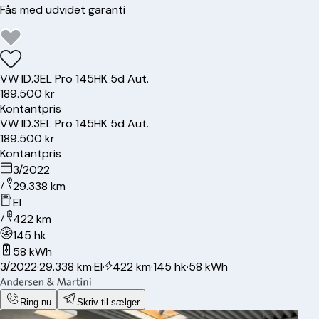
Fås med udvidet garanti
VW
ID.3
EL Pro 145HK 5d Aut.
189.500 kr
Kontantpris
VW
ID.3
EL Pro 145HK 5d Aut.
189.500 kr
Kontantpris
3/2022
29.338 km
El
422 km
145 hk
58 kWh
3/2022
·
29.338 km
·
El
·
422 km
·
145 hk
·
58 kWh
Ring nu
Skriv til sælger