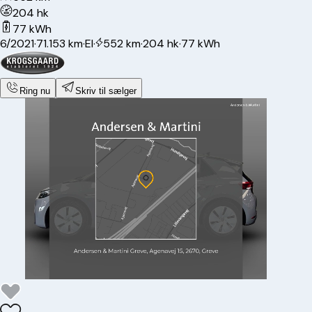
204 hk
77 kWh
6/2021
·
71.153 km
·
El
·
552 km
·
204 hk
·
77 kWh
Ring nu
Skriv til sælger