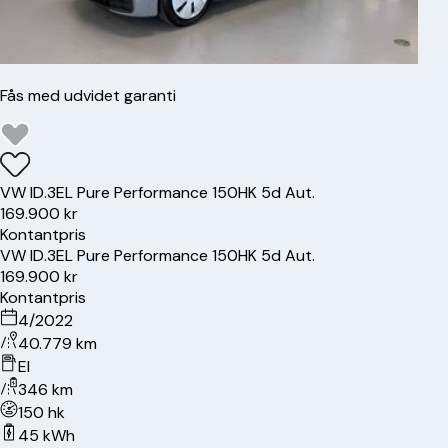
Fås med udvidet garanti
VW
ID.3
EL Pure Performance 150HK 5d Aut.
169.900 kr
Kontantpris
VW
ID.3
EL Pure Performance 150HK 5d Aut.
169.900 kr
Kontantpris
4/2022
40.779 km
El
346 km
150 hk
45 kWh