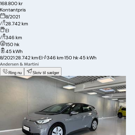
168.800 kr
Kontantpris
8/2021
28.742 km
El
346 km
150 hk
45 kWh
8/2021
·
28.742 km
·
El
·
346 km
·
150 hk
·
45 kWh
Ring nu
Skriv til sælger