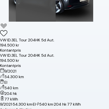
VW
ID.3
EL Tour 204HK 5d Aut.
194.500 kr
Kontantpris
VW
ID.3
EL Tour 204HK 5d Aut.
194.500 kr
Kontantpris
9/2021
54.300 km
El
540 km
204 hk
77 kWh
9/2021
·
54.300 km
·
El
·
540 km
·
204 hk
·
77 kWh