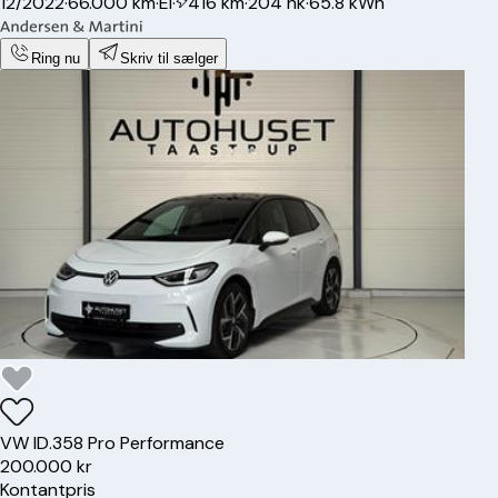
12/2022
·
66.000 km
·
El
·
416 km
·
204 hk
·
65.8 kWh
Ring nu
Skriv til sælger
VW
ID.3
58 Pro Performance
200.000 kr
Kontantpris