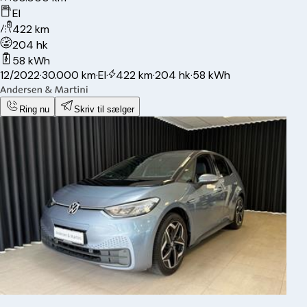
El
422 km
204 hk
58 kWh
12/2022
·
30.000 km
·
El
·
422 km
·
204 hk
·
58 kWh
Ring nu
Skriv til sælger