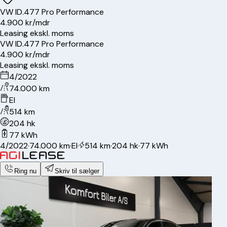
VW
ID.4
77 Pro Performance
4.900 kr/mdr
Leasing ekskl. moms
VW
ID.4
77 Pro Performance
4.900 kr/mdr
Leasing ekskl. moms
4/2022
74.000 km
El
514 km
204 hk
77 kWh
4/2022
·
74.000 km
·
El
·
514 km
·
204 hk
·
77 kWh
Ring nu
Skriv til sælger