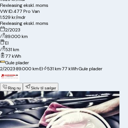
Flexleasing ekskl. moms
VW
ID.4
77 Pro Van
1.529 kr/mdr
Flexleasing ekskl. moms
2/2023
89.000 km
El
531 km
77 kWh
Gule plader
2/2023
·
89.000 km
·
El
·
531 km
·
77 kWh
·
Gule plader
Ring nu
Skriv til sælger