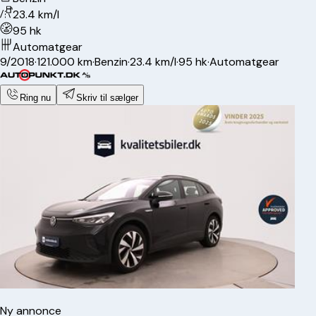
23.4 km/l
95 hk
Automatgear
9/2018
·
121.000 km
·
Benzin
·
23.4 km/l
·
95 hk
·
Automatgear
Ring nu
Skriv til sælger
Ny annonce