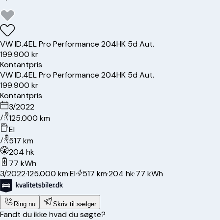
VW
ID.4
EL Pro Performance 204HK 5d Aut.
199.900 kr
Kontantpris
VW
ID.4
EL Pro Performance 204HK 5d Aut.
199.900 kr
Kontantpris
3/2022
125.000 km
El
517 km
204 hk
77 kWh
3/2022
·
125.000 km
·
El
·
517 km
·
204 hk
·
77 kWh
Ring nu
Skriv til sælger
Fandt du ikke hvad du søgte?