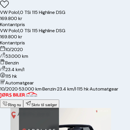
VW
Polo
1,0 TSi 115 Highline DSG
169.800 kr
Kontantpris
VW
Polo
1,0 TSi 115 Highline DSG
169.800 kr
Kontantpris
10/2020
53.000 km
Benzin
23.4 km/l
115 hk
Automatgear
10/2020
·
53.000 km
·
Benzin
·
23.4 km/l
·
115 hk
·
Automatgear
Ring nu
Skriv til sælger