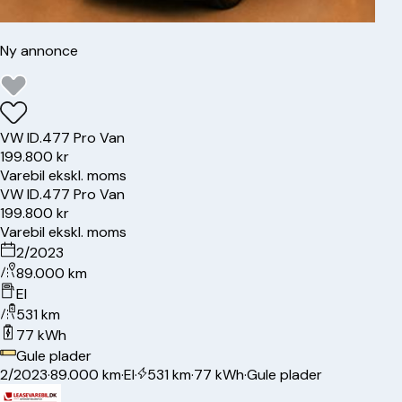
Ny annonce
VW
ID.4
77 Pro Van
199.800 kr
Varebil ekskl. moms
VW
ID.4
77 Pro Van
199.800 kr
Varebil ekskl. moms
2/2023
89.000 km
El
531 km
77 kWh
Gule plader
2/2023
·
89.000 km
·
El
·
531 km
·
77 kWh
·
Gule plader