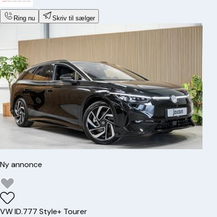
Ring nu
Skriv til sælger
Ny annonce
VW
ID.7
77 Style+ Tourer