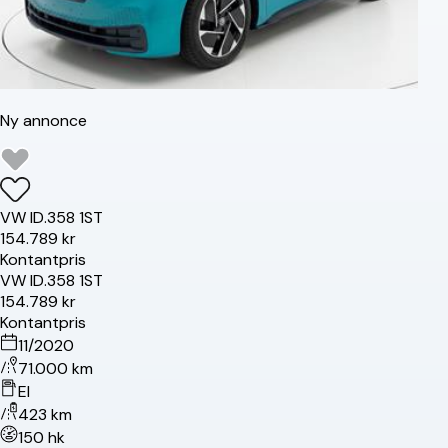
Ny annonce
VW
ID.3
58 1ST
154.789 kr
Kontantpris
VW
ID.3
58 1ST
154.789 kr
Kontantpris
11/2020
71.000 km
El
423 km
150 hk