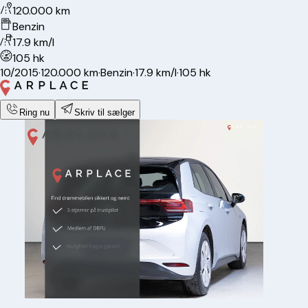
120.000 km
Benzin
17.9 km/l
105 hk
10/2015
·
120.000 km
·
Benzin
·
17.9 km/l
·
105 hk
Ring nu
Skriv til sælger