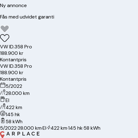
Ny annonce
Fås med udvidet garanti
VW
ID.3
58 Pro
188.900 kr
Kontantpris
VW
ID.3
58 Pro
188.900 kr
Kontantpris
5/2022
28.000 km
El
422 km
145 hk
58 kWh
5/2022
·
28.000 km
·
El
·
422 km
·
145 hk
·
58 kWh