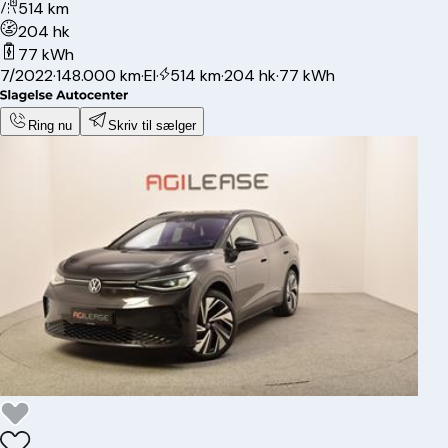
514 km
204 hk
77 kWh
7/2022
·
148.000 km
·
El
·
514 km
·
204 hk
·
77 kWh
Ring nu
Skriv til sælger