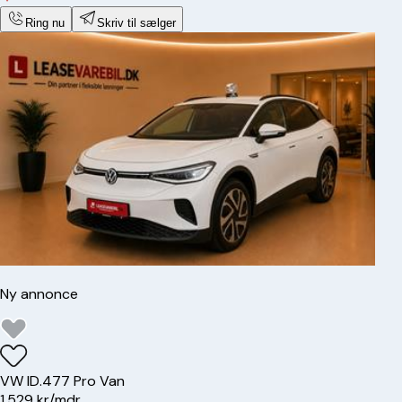
Ring nu
Skriv til sælger
Ny annonce
VW
ID.4
77 Pro Van
1.529 kr/mdr