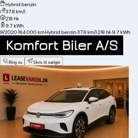
Hybrid benzin
37.8 km/l
218 hk
9.7 kWh
9/2020
·
164.000 km
·
Hybrid benzin
·
37.8 km/l
·
218 hk
·
9.7 kWh
Ring nu
Skriv til sælger