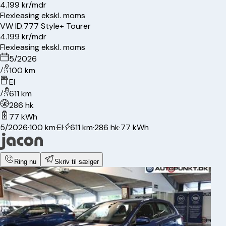
4.199 kr/mdr
Flexleasing ekskl. moms
VW
ID.7
77 Style+ Tourer
4.199 kr/mdr
Flexleasing ekskl. moms
5/2026
100 km
El
611 km
286 hk
77 kWh
5/2026
·
100 km
·
El
·
611 km
·
286 hk
·
77 kWh
Ring nu
Skriv til sælger