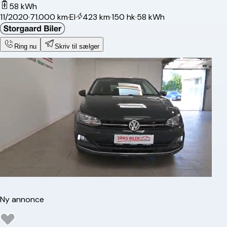
58 kWh
11/2020
·
71.000 km
·
El
·
423 km
·
150 hk
·
58 kWh
Ring nu
Skriv til sælger
Ny annonce