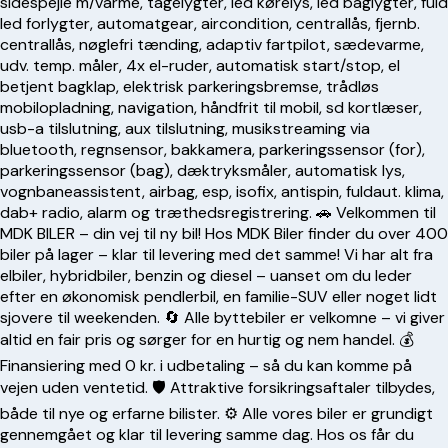
sidespejle m/varme, tågelygter, led kørelys, led baglygter, fuld
led forlygter, automatgear, aircondition, centrallås, fjernb.
centrallås, nøglefri tænding, adaptiv fartpilot, sædevarme,
udv. temp. måler, 4x el-ruder, automatisk start/stop, el
betjent bagklap, elektrisk parkeringsbremse, trådløs
mobilopladning, navigation, håndfrit til mobil, sd kortlæser,
usb-a tilslutning, aux tilslutning, musikstreaming via
bluetooth, regnsensor, bakkamera, parkeringssensor (for),
parkeringssensor (bag), dæktryksmåler, automatisk lys,
vognbaneassistent, airbag, esp, isofix, antispin, fuldaut. klima,
dab+ radio, alarm og træthedsregistrering. 🚗 Velkommen til
MDK BILER – din vej til ny bil! Hos MDK Biler finder du over 400
biler på lager – klar til levering med det samme! Vi har alt fra
elbiler, hybridbiler, benzin og diesel – uanset om du leder
efter en økonomisk pendlerbil, en familie-SUV eller noget lidt
sjovere til weekenden. 🔄 Alle byttebiler er velkomne – vi giver
altid en fair pris og sørger for en hurtig og nem handel. 💰
Finansiering med 0 kr. i udbetaling – så du kan komme på
vejen uden ventetid. 🛡️ Attraktive forsikringsaftaler tilbydes,
både til nye og erfarne bilister. ⚙️ Alle vores biler er grundigt
gennemgået og klar til levering samme dag. Hos os får du