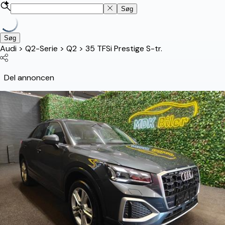
Søg
Søg
Audi
>
Q2-Serie
>
Q2
>
35 TFSi Prestige S-tr.
Del annoncen