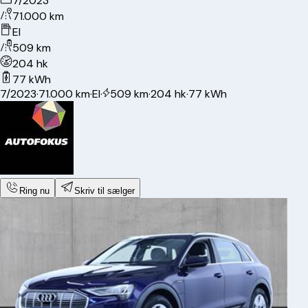
7/2023
71.000 km
El
509 km
204 hk
77 kWh
7/2023
·
71.000 km
·
El
·
509 km
·
204 hk
·
77 kWh
Ring nu
Skriv til sælger