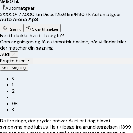
190 hk
Automatgear
3/2020
·
177.000 km
·
Diesel
·
25.6 km/l
·
190 hk
·
Automatgear
Ring nu
Skriv til sælger
Fandt du ikke hvad du søgte?
Gem søgningen og få automatisk besked, når vi finder biler
der matcher din søgning
Audi
Brugte biler
Gem søgning
1
2
…
98
De fire ringe, der pryder enhver Audi er i dag blevet
synonyme med luksus. Helt tilbage fra grundlæggelsen i 1899