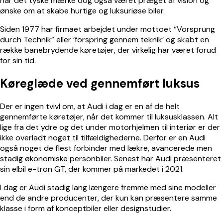
har det tyske mærke dog også været præget af vision og
ønske om at skabe hurtige og luksuriøse biler.
Siden 1977 har firmaet arbejdet under mottoet “Vorsprung
durch Technik” eller ’forspring gennem teknik’ og skabt en
række banebrydende køretøjer, der virkelig har været forud
for sin tid.
Køreglæde ved gennemført luksus
Der er ingen tvivl om, at Audi i dag er en af de helt
gennemførte køretøjer, når det kommer til luksusklassen. Alt
lige fra det ydre og det under motorhjelmen til interiør er der
ikke overladt noget til tilfældighederne. Derfor er en Audi
også noget de flest forbinder med lækre, avancerede men
stadig økonomiske personbiler. Senest har Audi præsenteret
sin
elbil
e-tron GT, der kommer på markedet i 2021.
I dag er Audi stadig lang længere fremme med sine modeller
end de andre producenter, der kun kan præsentere samme
klasse i form af konceptbiler eller designstudier.