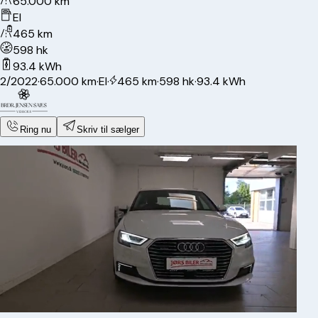
65.000 km
El
465 km
598 hk
93.4 kWh
2/2022
·
65.000 km
·
El
·
465 km
·
598 hk
·
93.4 kWh
Ring nu
Skriv til sælger