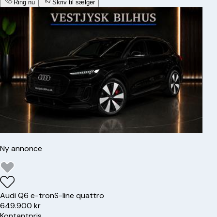
Ring nu
Skriv til sælger
Ny annonce
Audi
Q6 e-tron
S-line quattro
649.900 kr
Kontantpris