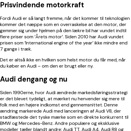
Prisvindende motorkraft
Fordi Audi er så langt fremme, når det kommer til teknologien
kommer det næppe som en overraskelse at den motor, der
gemmer sig under hjelmen på den lækre bil har vundet indtil
flere priser som ’Årets motor’. Siden 2010 har Audi vundet
prisen som ’International engine of the year’ ikke mindre end
7 gange i træk.
Det er altså ikke en hvilken som helst motor du får med, når
du køber en Audi – om den er brugt eller ny.
Audi dengang og nu
Siden 1990erne, hvor Audi ændrede markedsføringsstrategi
er det blevet tydeligt, at mærket nu henvender sig mere til
folk med en højere indkomst end gennemsnittet. Denne
ændring markerede Audi med lanceringen af Audi V8, der
stadfæstede det tyske mærke som en direkte konkurrent til
BMW
og
Mercedes-Benz
. Andre populære og eksklusive
modeller tæller blandt andre:
Audi TT
,
Audi A4
,
Audi R8
og