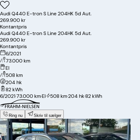
Audi
Q4
40 E-tron S Line 204HK 5d Aut.
269.900 kr
Kontantpris
Audi
Q4
40 E-tron S Line 204HK 5d Aut.
269.900 kr
Kontantpris
6/2021
73.000 km
El
508 km
204 hk
82 kWh
6/2021
·
73.000 km
·
El
·
508 km
·
204 hk
·
82 kWh
Ring nu
Skriv til sælger