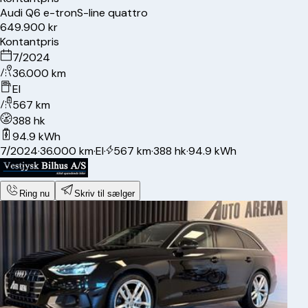
Audi
Q6 e-tron
S-line quattro
649.900 kr
Kontantpris
7/2024
36.000 km
El
567 km
388 hk
94.9 kWh
7/2024
·
36.000 km
·
El
·
567 km
·
388 hk
·
94.9 kWh
Ring nu
Skriv til sælger