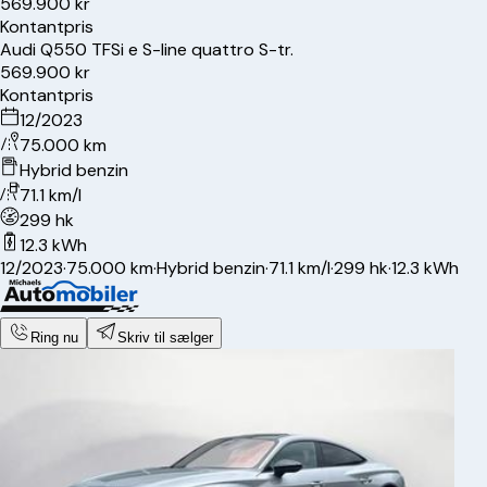
569.900 kr
Kontantpris
Audi
Q5
50 TFSi e S-line quattro S-tr.
569.900 kr
Kontantpris
12/2023
75.000 km
Hybrid benzin
71.1 km/l
299 hk
12.3 kWh
12/2023
·
75.000 km
·
Hybrid benzin
·
71.1 km/l
·
299 hk
·
12.3 kWh
Ring nu
Skriv til sælger