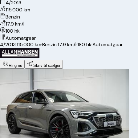
4/2013
115.000 km
Benzin
17.9 km/l
180 hk
Automatgear
4/2013
·
115.000 km
·
Benzin
·
17.9 km/l
·
180 hk
·
Automatgear
Ring nu
Skriv til sælger