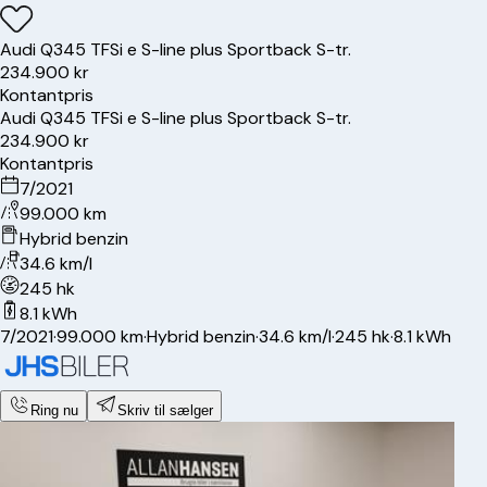
Audi
Q3
45 TFSi e S-line plus Sportback S-tr.
234.900 kr
Kontantpris
Audi
Q3
45 TFSi e S-line plus Sportback S-tr.
234.900 kr
Kontantpris
7/2021
99.000 km
Hybrid benzin
34.6 km/l
245 hk
8.1 kWh
7/2021
·
99.000 km
·
Hybrid benzin
·
34.6 km/l
·
245 hk
·
8.1 kWh
Ring nu
Skriv til sælger