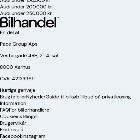
Audi under 150.000 kr
Audi under 200.000 kr
Audi under 250.000 kr
En del af
Pace Group Aps
Vestergade 48H, 2.-4. sal
8000 Aarhus
CVR: 42133965
Hurtige genveje
Brugte biler
Nyheder
Guide til bilkøb
Tilbud på privatleasing
Information
FAQ
For bilforhandlere
Cookieinstillinger
Brugervilkår
Find os på
Facebook
Instagram