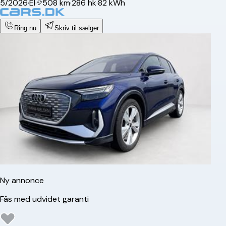
5/2026
·
El
·
508 km
·
286 hk
·
82 kWh
Ring nu
Skriv til sælger
Ny annonce
Fås med udvidet garanti