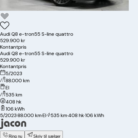
Audi
Q8 e-tron
55 S-line quattro
529.900 kr
Kontantpris
Audi
Q8 e-tron
55 S-line quattro
529.900 kr
Kontantpris
5/2023
88.000 km
El
535 km
408 hk
106 kWh
5/2023
·
88.000 km
·
El
·
535 km
·
408 hk
·
106 kWh
Ring nu
Skriv til sælger