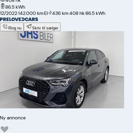
408 hk
86.5 kWh
12/2022
·
142.000 km
·
El
·
436 km
·
408 hk
·
86.5 kWh
Ring nu
Skriv til sælger
Ny annonce