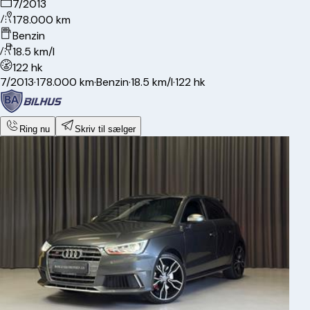
7/2013
178.000 km
Benzin
18.5 km/l
122 hk
7/2013
·
178.000 km
·
Benzin
·
18.5 km/l
·
122 hk
Ring nu
Skriv til sælger