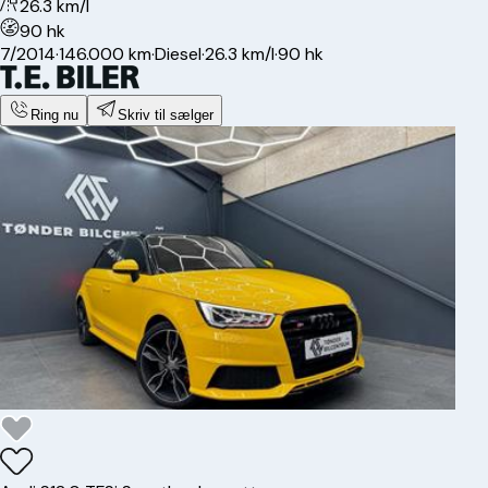
26.3 km/l
90 hk
7/2014
·
146.000 km
·
Diesel
·
26.3 km/l
·
90 hk
Ring nu
Skriv til sælger