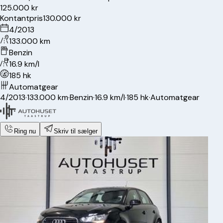
125.000 kr
Kontantpris
130.000 kr
4/2013
133.000 km
Benzin
16.9 km/l
185 hk
Automatgear
4/2013
·
133.000 km
·
Benzin
·
16.9 km/l
·
185 hk
·
Automatgear
Ring nu
Skriv til sælger