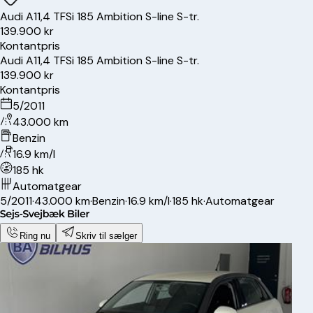
Audi
A1
1,4 TFSi 185 Ambition S-line S-tr.
139.900 kr
Kontantpris
Audi
A1
1,4 TFSi 185 Ambition S-line S-tr.
139.900 kr
Kontantpris
5/2011
43.000 km
Benzin
16.9 km/l
185 hk
Automatgear
5/2011
·
43.000 km
·
Benzin
·
16.9 km/l
·
185 hk
·
Automatgear
Ring nu
Skriv til sælger