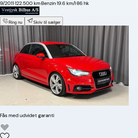
9/2011
·
122.500 km
·
Benzin
·
19.6 km/l
·
86 hk
Ring nu
Skriv til sælger
Fås med udvidet garanti