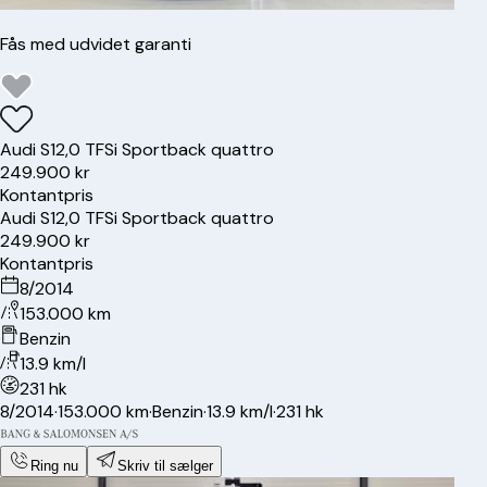
Fås med udvidet garanti
Audi
S1
2,0 TFSi Sportback quattro
249.900 kr
Kontantpris
Audi
S1
2,0 TFSi Sportback quattro
249.900 kr
Kontantpris
8/2014
153.000 km
Benzin
13.9 km/l
231 hk
8/2014
·
153.000 km
·
Benzin
·
13.9 km/l
·
231 hk
Ring nu
Skriv til sælger