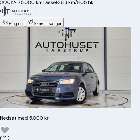
3/2012
·
175.000 km
·
Diesel
·
26.3 km/l
·
105 hk
Ring nu
Skriv til sælger
Nedsat med 5.000 kr