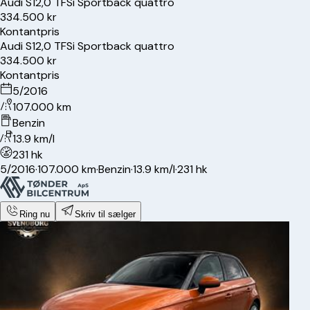
Audi
S1
2,0 TFSi Sportback quattro
334.500 kr
Kontantpris
Audi
S1
2,0 TFSi Sportback quattro
334.500 kr
Kontantpris
5/2016
107.000 km
Benzin
13.9 km/l
231 hk
5/2016
·
107.000 km
·
Benzin
·
13.9 km/l
·
231 hk
Ring nu
Skriv til sælger