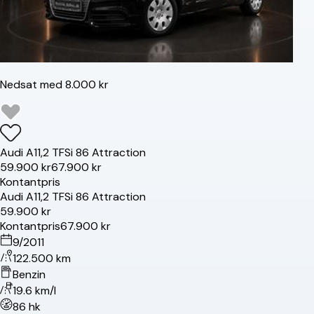
Nedsat med 8.000 kr
Audi
A1
1,2 TFSi 86 Attraction
59.900 kr
67.900 kr
Kontantpris
Audi
A1
1,2 TFSi 86 Attraction
59.900 kr
Kontantpris
67.900 kr
9/2011
122.500 km
Benzin
19.6 km/l
86 hk