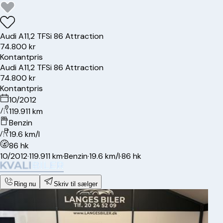
Audi
A1
1,2 TFSi 86 Attraction
74.800 kr
Kontantpris
Audi
A1
1,2 TFSi 86 Attraction
74.800 kr
Kontantpris
10/2012
119.911 km
Benzin
19.6 km/l
86 hk
10/2012
·
119.911 km
·
Benzin
·
19.6 km/l
·
86 hk
Ring nu
Skriv til sælger