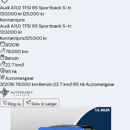
Audi
A1
1,0 TFSi 95 Sportback S-tr.
120.000 kr
125.000 kr
Kontantpris
Audi
A1
1,0 TFSi 95 Sportback S-tr.
120.000 kr
Kontantpris
125.000 kr
3/2016
78.000 km
Benzin
22.7 km/l
95 hk
Automatgear
3/2016
·
78.000 km
·
Benzin
·
22.7 km/l
·
95 hk
·
Automatgear
Ring nu
Skriv til sælger