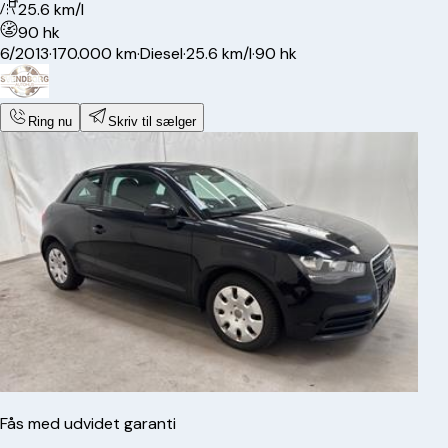
25.6 km/l
90 hk
6/2013
·
170.000 km
·
Diesel
·
25.6 km/l
·
90 hk
Ring nu
Skriv til sælger
Fås med udvidet garanti