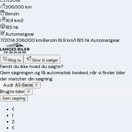
7/2014
206.000 km
Benzin
16.9 km/l
185 hk
Automatgear
7/2014
·
206.000 km
·
Benzin
·
16.9 km/l
·
185 hk
·
Automatgear
Ring nu
Skriv til sælger
Fandt du ikke hvad du søgte?
Gem søgningen og få automatisk besked, når vi finder biler
der matcher din søgning
Audi
A1-Serie
Brugte biler
Gem søgning
1
2