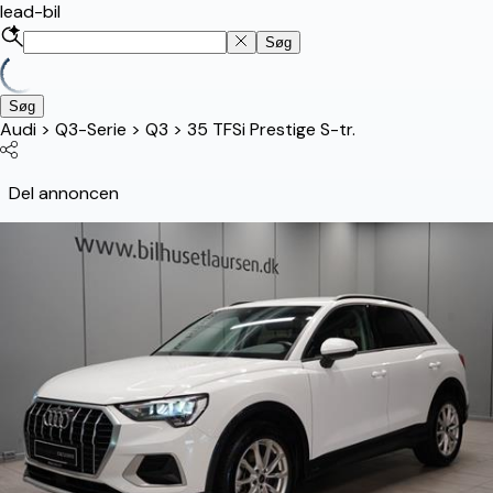
lead-bil
Søg
Søg
Audi
>
Q3-Serie
>
Q3
>
35 TFSi Prestige S-tr.
Del annoncen