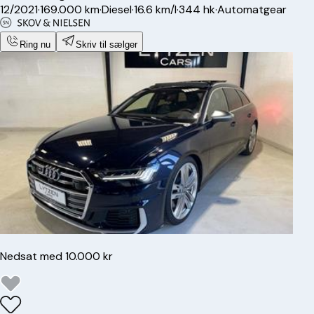
12/2021
·
169.000 km
·
Diesel
·
16.6 km/l
·
344 hk
·
Automatgear
Ring nu
Skriv til sælger
Nedsat med 10.000 kr