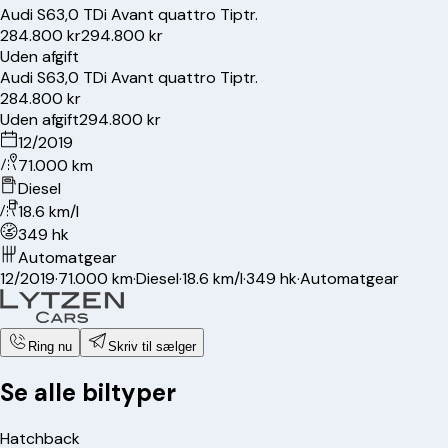
Audi
S6
3,0 TDi Avant quattro Tiptr.
284.800 kr
294.800 kr
Uden afgift
Audi
S6
3,0 TDi Avant quattro Tiptr.
284.800 kr
Uden afgift
294.800 kr
12/2019
71.000 km
Diesel
18.6 km/l
349 hk
Automatgear
12/2019
·
71.000 km
·
Diesel
·
18.6 km/l
·
349 hk
·
Automatgear
Ring nu
Skriv til sælger
Se alle biltyper
Hatchback