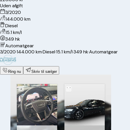
Uden afgift
3/2020
144.000 km
Diesel
15.1 km/l
349 hk
Automatgear
3/2020
·
144.000 km
·
Diesel
·
15.1 km/l
·
349 hk
·
Automatgear
Ring nu
Skriv til sælger