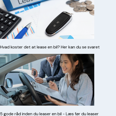
Hvad koster det at lease en bil? Her kan du se svaret
5 gode råd inden du leaser en bil - Læs før du leaser