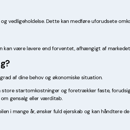
tion og vedligeholdelse. Dette kan medføre uforudsete om
sen kan være lavere end forventet, afhængigt af markedet 
ig?
j grad af dine behov og økonomiske situation.
en store startomkostninger og foretrækker faste, forudsige
 om gensalg eller værditab.
ilen i mange år, ønsker fuld ejerskab og kan håndtere d