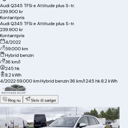
Audi
Q3
45 TFSi e Attitude plus S-tr.
239.900 kr
Kontantpris
Audi
Q3
45 TFSi e Attitude plus S-tr.
239.900 kr
Kontantpris
4/2022
59.000 km
Hybrid benzin
36 km/l
245 hk
8.2 kWh
4/2022
·
59.000 km
·
Hybrid benzin
·
36 km/l
·
245 hk
·
8.2 kWh
Ring nu
Skriv til sælger