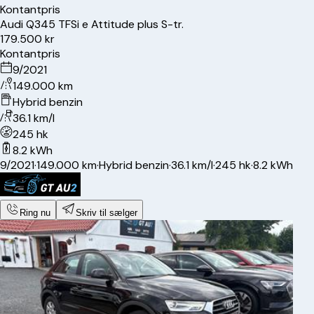
Kontantpris
Audi
Q3
45 TFSi e Attitude plus S-tr.
179.500 kr
Kontantpris
9/2021
149.000 km
Hybrid benzin
36.1 km/l
245 hk
8.2 kWh
9/2021
·
149.000 km
·
Hybrid benzin
·
36.1 km/l
·
245 hk
·
8.2 kWh
Ring nu
Skriv til sælger