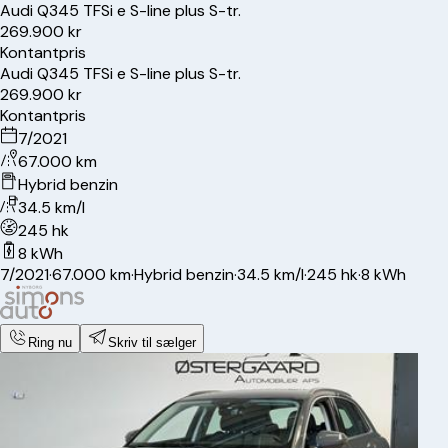
Audi
Q3
45 TFSi e S-line plus S-tr.
269.900 kr
Kontantpris
Audi
Q3
45 TFSi e S-line plus S-tr.
269.900 kr
Kontantpris
7/2021
67.000 km
Hybrid benzin
34.5 km/l
245 hk
8 kWh
7/2021
·
67.000 km
·
Hybrid benzin
·
34.5 km/l
·
245 hk
·
8 kWh
Ring nu
Skriv til sælger