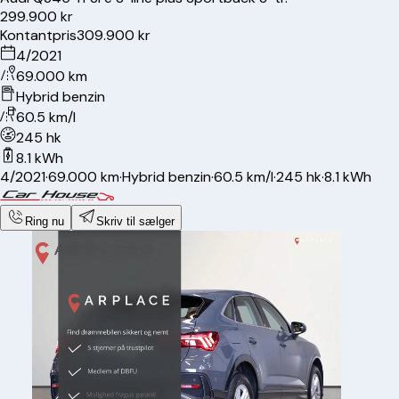
299.900 kr
Kontantpris
309.900 kr
4/2021
69.000 km
Hybrid benzin
60.5 km/l
245 hk
8.1 kWh
4/2021
·
69.000 km
·
Hybrid benzin
·
60.5 km/l
·
245 hk
·
8.1 kWh
Ring nu
Skriv til sælger