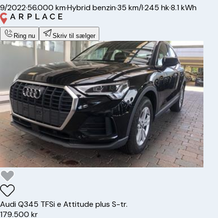
9/2022
·
56.000 km
·
Hybrid benzin
·
35 km/l
·
245 hk
·
8.1 kWh
Ring nu
Skriv til sælger
Audi
Q3
45 TFSi e Attitude plus S-tr.
179.500 kr