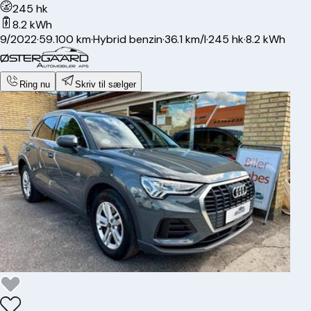
245 hk
8.2 kWh
9/2022
·
59.100 km
·
Hybrid benzin
·
36.1 km/l
·
245 hk
·
8.2 kWh
Ring nu
Skriv til sælger