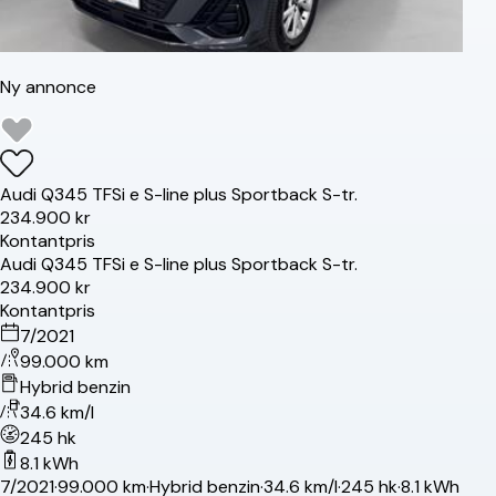
Ny annonce
Audi
Q3
45 TFSi e S-line plus Sportback S-tr.
234.900 kr
Kontantpris
Audi
Q3
45 TFSi e S-line plus Sportback S-tr.
234.900 kr
Kontantpris
7/2021
99.000 km
Hybrid benzin
34.6 km/l
245 hk
8.1 kWh
7/2021
·
99.000 km
·
Hybrid benzin
·
34.6 km/l
·
245 hk
·
8.1 kWh