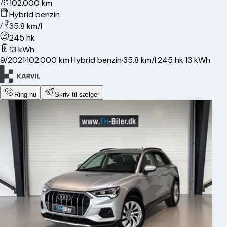
102.000 km
Hybrid benzin
35.8 km/l
245 hk
13 kWh
9/2021
·
102.000 km
·
Hybrid benzin
·
35.8 km/l
·
245 hk
·
13 kWh
Ring nu
Skriv til sælger