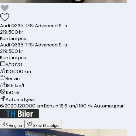
Audi
Q3
35 TFSi Advanced S-tr.
219.500 kr
Kontantpris
Audi
Q3
35 TFSi Advanced S-tr.
219.500 kr
Kontantpris
6/2020
120.000 km
Benzin
18.6 km/l
150 hk
Automatgear
6/2020
·
120.000 km
·
Benzin
·
18.6 km/l
·
150 hk
·
Automatgear
Ring nu
Skriv til sælger