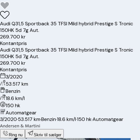
Audi
Q3
1,5 Sportback 35 TFSI Mild hybrid Prestige S Tronic
150HK 5d 7g Aut.
269.700 kr
Kontantpris
Audi
Q3
1,5 Sportback 35 TFSI Mild hybrid Prestige S Tronic
150HK 5d 7g Aut.
269.700 kr
Kontantpris
3/2020
53.517 km
Benzin
18.6 km/l
150 hk
Automatgear
3/2020
·
53.517 km
·
Benzin
·
18.6 km/l
·
150 hk
·
Automatgear
Ring nu
Skriv til sælger