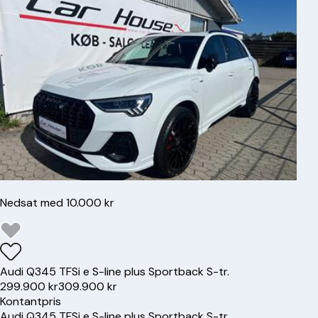
Nedsat med 10.000 kr
Audi
Q3
45 TFSi e S-line plus Sportback S-tr.
299.900 kr
309.900 kr
Kontantpris
Audi
Q3
45 TFSi e S-line plus Sportback S-tr.