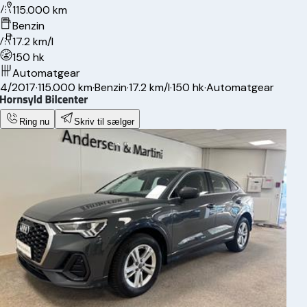
115.000 km
Benzin
17.2 km/l
150 hk
Automatgear
4/2017
·
115.000 km
·
Benzin
·
17.2 km/l
·
150 hk
·
Automatgear
Ring nu
Skriv til sælger