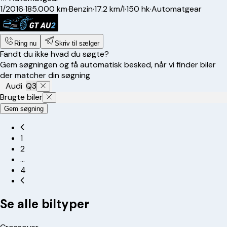
1/2016
·
185.000 km
·
Benzin
·
17.2 km/l
·
150 hk
·
Automatgear
Ring nu
Skriv til sælger
Fandt du ikke hvad du søgte?
Gem søgningen og få automatisk besked, når vi finder biler
der matcher din søgning
Audi
Q3
Brugte biler
Gem søgning
1
2
…
4
Se alle biltyper