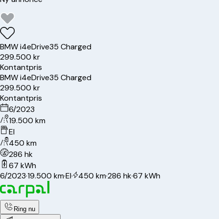
BMW
i4
eDrive35 Charged
299.500 kr
Kontantpris
BMW
i4
eDrive35 Charged
299.500 kr
Kontantpris
6/2023
19.500 km
El
450 km
286 hk
67 kWh
6/2023
·
19.500 km
·
El
·
450 km
·
286 hk
·
67 kWh
Ring nu