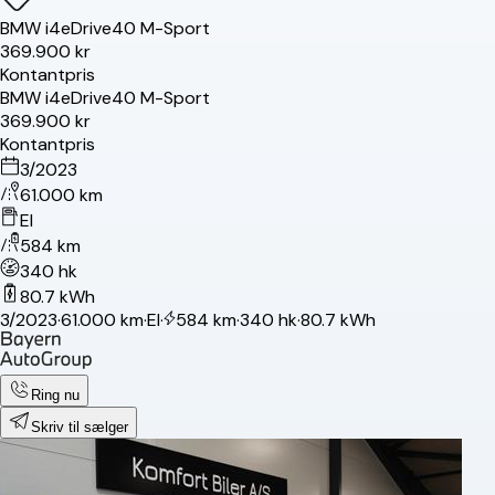
BMW
i4
eDrive40 M-Sport
369.900 kr
Kontantpris
BMW
i4
eDrive40 M-Sport
369.900 kr
Kontantpris
3/2023
61.000 km
El
584 km
340 hk
80.7 kWh
3/2023
·
61.000 km
·
El
·
584 km
·
340 hk
·
80.7 kWh
Ring nu
Skriv til sælger