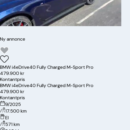
Ny annonce
BMW
i4
eDrive40 Fully Charged M-Sport Pro
479.900 kr
Kontantpris
BMW
i4
eDrive40 Fully Charged M-Sport Pro
479.900 kr
Kontantpris
9/2025
17.500 km
El
571 km