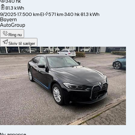
340 hk
81.3 kWh
9/2025
·
17.500 km
·
El
·
571 km
·
340 hk
·
81.3 kWh
Ring nu
Skriv til sælger
Ny annonce