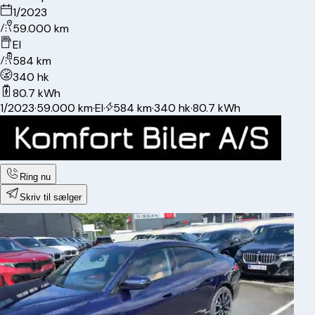
1/2023
59.000 km
El
584 km
340 hk
80.7 kWh
1/2023
·
59.000 km
·
El
·
584 km
·
340 hk
·
80.7 kWh
Ring nu
Skriv til sælger