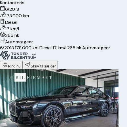
Kontantpris
6/2018
178.000 km
Diesel
17 km/l
265 hk
Automatgear
6/2018
·
178.000 km
·
Diesel
·
17 km/l
·
265 hk
·
Automatgear
Ring nu
Skriv til sælger