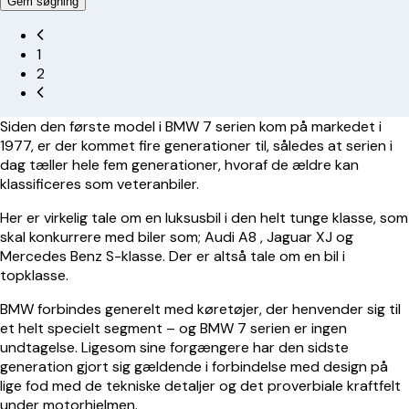
Gem søgning
1
2
Siden den første model i BMW 7 serien kom på markedet i
1977, er der kommet fire generationer til, således at serien i
dag tæller hele fem generationer, hvoraf de ældre kan
klassificeres som veteranbiler.
Her er virkelig tale om en luksusbil i den helt tunge klasse, som
skal konkurrere med biler som;
Audi A8
,
Jaguar XJ
og
Mercedes Benz S-klasse. Der er altså tale om en bil i
topklasse.
BMW forbindes generelt med køretøjer, der henvender sig til
et helt specielt segment – og BMW 7 serien er ingen
undtagelse. Ligesom sine forgængere har den sidste
generation gjort sig gældende i forbindelse med design på
lige fod med de tekniske detaljer og det proverbiale kraftfelt
under motorhjelmen.