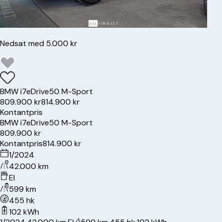
Nedsat med 5.000 kr
BMW
i7
eDrive50 M-Sport
809.900 kr
814.900 kr
Kontantpris
BMW
i7
eDrive50 M-Sport
809.900 kr
Kontantpris
814.900 kr
1/2024
42.000 km
El
599 km
455 hk
102 kWh