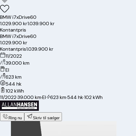
BMW
i7
xDrive60
1.029.900 kr
1.039.900 kr
Kontantpris
BMW
i7
xDrive60
1.029.900 kr
Kontantpris
1.039.900 kr
11/2022
39.000 km
El
623 km
544 hk
102 kWh
11/2022
·
39.000 km
·
El
·
623 km
·
544 hk
·
102 kWh
Ring nu
Skriv til sælger