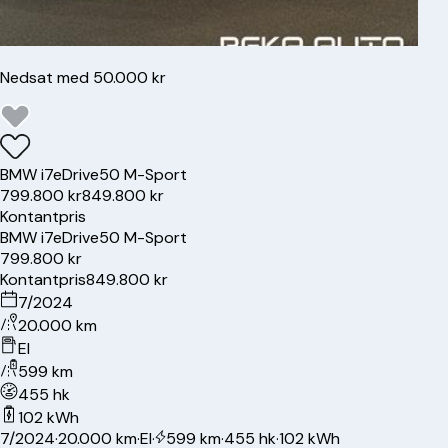
Nedsat med 50.000 kr
BMW
i7
eDrive50 M-Sport
799.800 kr
849.800 kr
Kontantpris
BMW
i7
eDrive50 M-Sport
799.800 kr
Kontantpris
849.800 kr
7/2024
20.000 km
El
599 km
455 hk
102 kWh
7/2024
·
20.000 km
·
El
·
599 km
·
455 hk
·
102 kWh