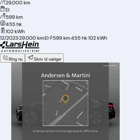
29.000 km
El
599 km
455 hk
102 kWh
12/2023
·
29.000 km
·
El
·
599 km
·
455 hk
·
102 kWh
Ring nu
Skriv til sælger