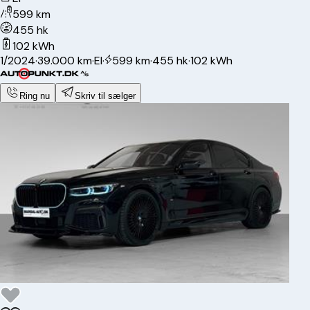
599 km
455 hk
102 kWh
1/2024
·
39.000 km
·
El
·
599 km
·
455 hk
·
102 kWh
Ring nu
Skriv til sælger