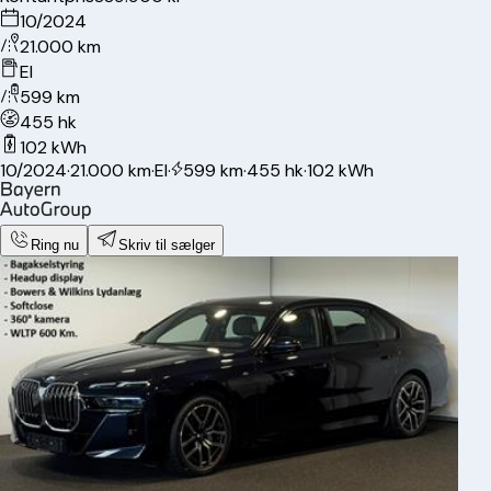
10/2024
21.000 km
El
599 km
455 hk
102 kWh
10/2024
·
21.000 km
·
El
·
599 km
·
455 hk
·
102 kWh
Ring nu
Skriv til sælger