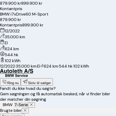
879.900 kr
899.900 kr
Kontantpris
BMW
i7
xDrive60 M-Sport
879.900 kr
Kontantpris
899.900 kr
12/2022
35.000 km
El
624 km
544 hk
102 kWh
12/2022
·
35.000 km
·
El
·
624 km
·
544 hk
·
102 kWh
Ring nu
Skriv til sælger
Fandt du ikke hvad du søgte?
Gem søgningen og få automatisk besked, når vi finder biler
der matcher din søgning
BMW
7-Serie
Brugte biler