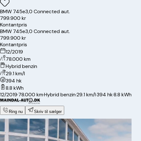
BMW
745e
3,0 Connected aut.
799.900 kr
Kontantpris
BMW
745e
3,0 Connected aut.
799.900 kr
Kontantpris
12/2019
78.000 km
Hybrid benzin
29.1 km/l
394 hk
8.8 kWh
12/2019
·
78.000 km
·
Hybrid benzin
·
29.1 km/l
·
394 hk
·
8.8 kWh
Ring nu
Skriv til sælger