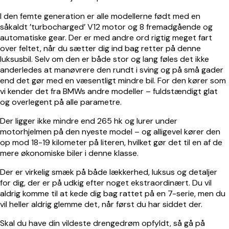
I den femte generation er alle modellerne født med en
såkaldt ’turbocharged’ V12 motor og 8 fremadgående og
automatiske gear. Der er med andre ord rigtig meget fart
over feltet, når du sætter dig ind bag retter på denne
luksusbil. Selv om den er både stor og lang føles det ikke
anderledes at manøvrere den rundt i sving og på små gader
end det gør med en væsentligt mindre bil. For den kører som
vi kender det fra BMWs andre modeller – fuldstændigt glat
og overlegent på alle parametre.
Der ligger ikke mindre end 265 hk og lurer under
motorhjelmen på den nyeste model – og alligevel kører den
op mod 18-19 kilometer på literen, hvilket gør det til en af de
mere økonomiske biler i denne klasse.
Der er virkelig smæk på både lækkerhed, luksus og detaljer
for dig, der er på udkig efter noget ekstraordinært. Du vil
aldrig komme til at kede dig bag rattet på en 7-serie, men du
vil heller aldrig glemme det, når først du har siddet der.
Skal du have din vildeste drengedrøm opfyldt, så gå på