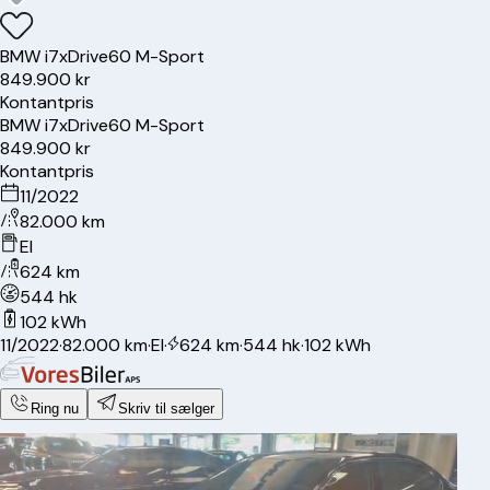
BMW
i7
xDrive60 M-Sport
849.900 kr
Kontantpris
BMW
i7
xDrive60 M-Sport
849.900 kr
Kontantpris
11/2022
82.000 km
El
624 km
544 hk
102 kWh
11/2022
·
82.000 km
·
El
·
624 km
·
544 hk
·
102 kWh
Ring nu
Skriv til sælger