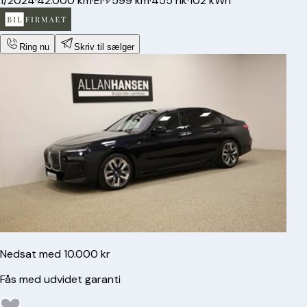
1/2024
·
42.000 km
·
El
·
599 km
·
455 hk
·
102 kWh
Ring nu
Skriv til sælger
Nedsat med 10.000 kr
Fås med udvidet garanti