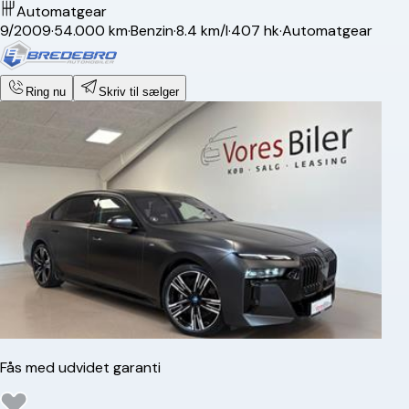
Automatgear
9/2009
·
54.000 km
·
Benzin
·
8.4 km/l
·
407 hk
·
Automatgear
Ring nu
Skriv til sælger
Fås med udvidet garanti