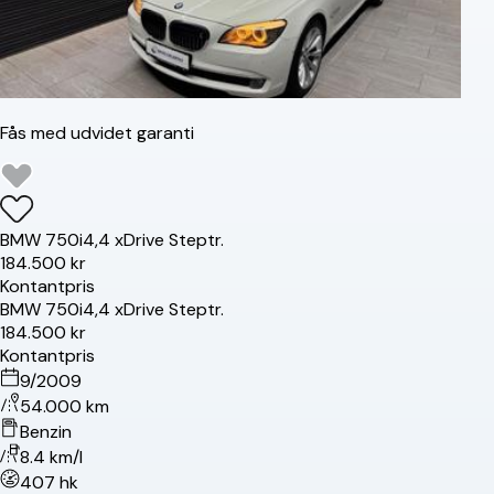
Fås med udvidet garanti
BMW
750i
4,4 xDrive Steptr.
184.500 kr
Kontantpris
BMW
750i
4,4 xDrive Steptr.
184.500 kr
Kontantpris
9/2009
54.000 km
Benzin
8.4 km/l
407 hk