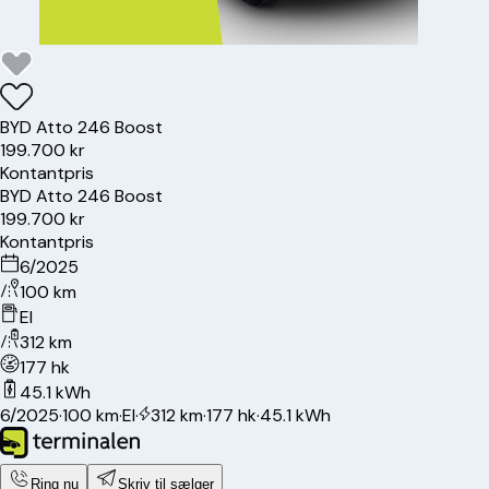
BYD
Atto 2
46 Boost
199.700 kr
Kontantpris
BYD
Atto 2
46 Boost
199.700 kr
Kontantpris
6/2025
100 km
El
312 km
177 hk
45.1 kWh
6/2025
·
100 km
·
El
·
312 km
·
177 hk
·
45.1 kWh
Ring nu
Skriv til sælger