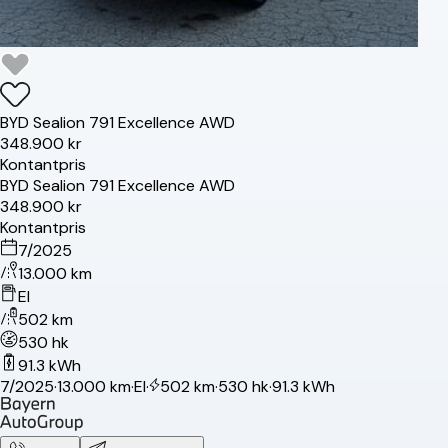
BYD
Sealion 7
91 Excellence AWD
348.900 kr
Kontantpris
BYD
Sealion 7
91 Excellence AWD
348.900 kr
Kontantpris
7/2025
13.000 km
El
502 km
530 hk
91.3 kWh
7/2025
·
13.000 km
·
El
·
502 km
·
530 hk
·
91.3 kWh