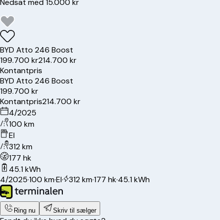
Nedsat med 15.000 kr
BYD
Atto 2
46 Boost
199.700 kr
214.700 kr
Kontantpris
BYD
Atto 2
46 Boost
199.700 kr
Kontantpris
214.700 kr
4/2025
100 km
El
312 km
177 hk
45.1 kWh
4/2025
·
100 km
·
El
·
312 km
·
177 hk
·
45.1 kWh
Ring nu
Skriv til sælger