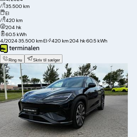
35.500 km
El
420 km
204 hk
60.5 kWh
4/2024
·
35.500 km
·
El
·
420 km
·
204 hk
·
60.5 kWh
Ring nu
Skriv til sælger