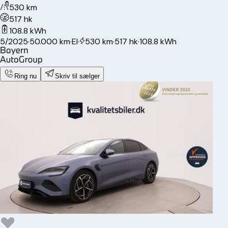
530 km
517 hk
108.8 kWh
5/2025
·
50.000 km
·
El
·
530 km
·
517 hk
·
108.8 kWh
Ring nu
Skriv til sælger