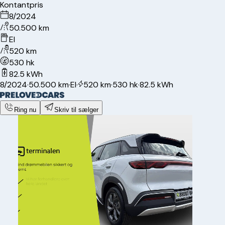
Kontantpris
8/2024
50.500 km
El
520 km
530 hk
82.5 kWh
8/2024
·
50.500 km
·
El
·
520 km
·
530 hk
·
82.5 kWh
Ring nu
Skriv til sælger