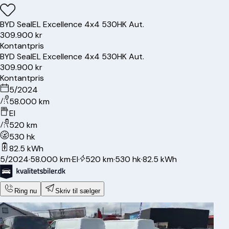
BYD
Seal
EL Excellence 4x4 530HK Aut.
309.900 kr
Kontantpris
BYD
Seal
EL Excellence 4x4 530HK Aut.
309.900 kr
Kontantpris
5/2024
58.000 km
El
520 km
530 hk
82.5 kWh
5/2024
·
58.000 km
·
El
·
520 km
·
530 hk
·
82.5 kWh
Ring nu
Skriv til sælger