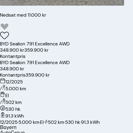
Nedsat med 11.000 kr
BYD
Sealion 7
91 Excellence AWD
348.900 kr
359.900 kr
Kontantpris
BYD
Sealion 7
91 Excellence AWD
348.900 kr
Kontantpris
359.900 kr
12/2025
5.000 km
El
502 km
530 hk
91.3 kWh
12/2025
·
5.000 km
·
El
·
502 km
·
530 hk
·
91.3 kWh