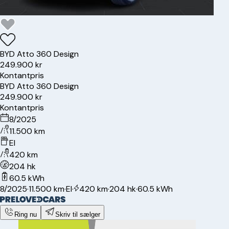
BYD
Atto 3
60 Design
249.900 kr
Kontantpris
BYD
Atto 3
60 Design
249.900 kr
Kontantpris
8/2025
11.500 km
El
420 km
204 hk
60.5 kWh
8/2025
·
11.500 km
·
El
·
420 km
·
204 hk
·
60.5 kWh
Ring nu
Skriv til sælger