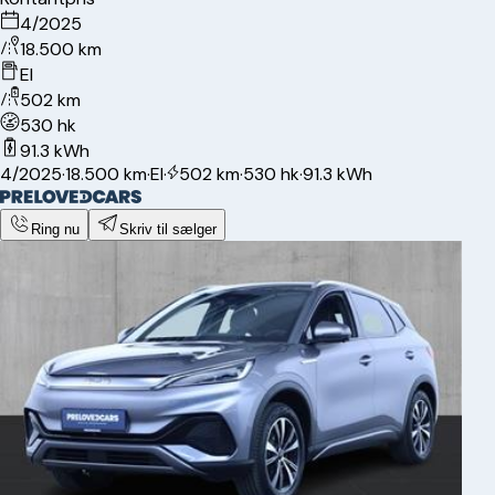
4/2025
18.500 km
El
502 km
530 hk
91.3 kWh
4/2025
·
18.500 km
·
El
·
502 km
·
530 hk
·
91.3 kWh
Ring nu
Skriv til sælger