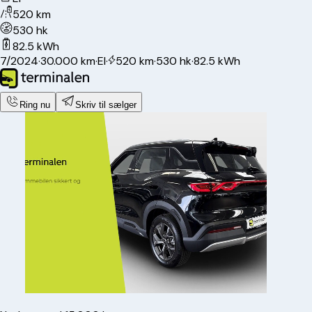
520 km
530 hk
82.5 kWh
7/2024
·
30.000 km
·
El
·
520 km
·
530 hk
·
82.5 kWh
Ring nu
Skriv til sælger