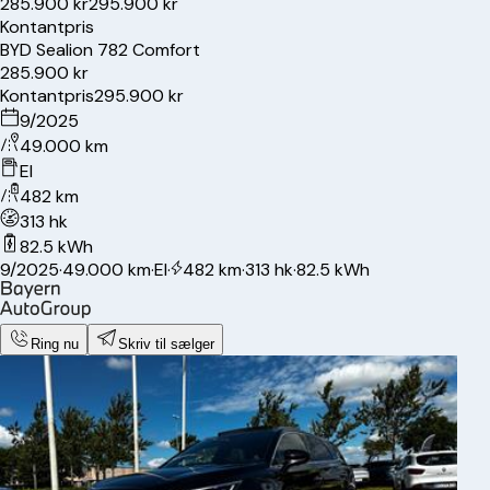
285.900 kr
295.900 kr
Kontantpris
BYD
Sealion 7
82 Comfort
285.900 kr
Kontantpris
295.900 kr
9/2025
49.000 km
El
482 km
313 hk
82.5 kWh
9/2025
·
49.000 km
·
El
·
482 km
·
313 hk
·
82.5 kWh
Ring nu
Skriv til sælger