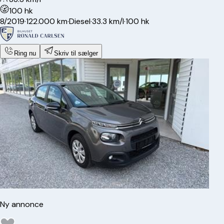
100 hk
8/2019
·
122.000 km
·
Diesel
·
33.3 km/l
·
100 hk
Ring nu
Skriv til sælger
Ny annonce