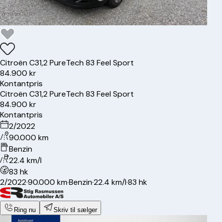
Citroën
C3
1,2 PureTech 83 Feel Sport
84.900 kr
Kontantpris
Citroën
C3
1,2 PureTech 83 Feel Sport
84.900 kr
Kontantpris
2/2022
90.000 km
Benzin
22.4 km/l
83 hk
2/2022
·
90.000 km
·
Benzin
·
22.4 km/l
·
83 hk
Ring nu
Skriv til sælger