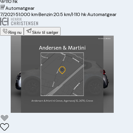
110 hk
Automatgear
7/2021
·
51.000 km
·
Benzin
·
20.5 km/l
·
110 hk
·
Automatgear
Ring nu
Skriv til sælger