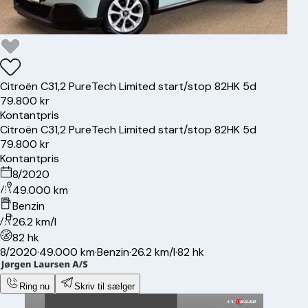
Citroën
C3
1,2 PureTech Limited start/stop 82HK 5d
79.800 kr
Kontantpris
Citroën
C3
1,2 PureTech Limited start/stop 82HK 5d
79.800 kr
Kontantpris
8/2020
49.000 km
Benzin
26.2 km/l
82 hk
8/2020
·
49.000 km
·
Benzin
·
26.2 km/l
·
82 hk
Ring nu
Skriv til sælger