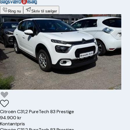
Ring nu
Skriv til sælger
Citroën
C3
1,2 PureTech 83 Prestige
94.900 kr
Kontantpris
Citroën
C3
1,2 PureTech 83 Prestige