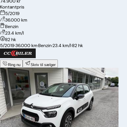
74.900 kr
Kontantpris
5/2019
36.000 km
Benzin
23.4 km/l
82 hk
5/2019
·
36.000 km
·
Benzin
·
23.4 km/l
·
82 hk
Ring nu
Skriv til sælger