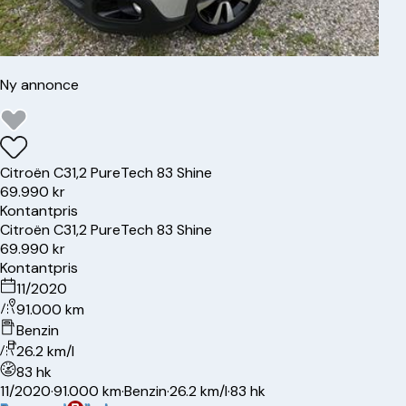
Ny annonce
Citroën
C3
1,2 PureTech 83 Shine
69.990 kr
Kontantpris
Citroën
C3
1,2 PureTech 83 Shine
69.990 kr
Kontantpris
11/2020
91.000 km
Benzin
26.2 km/l
83 hk
11/2020
·
91.000 km
·
Benzin
·
26.2 km/l
·
83 hk