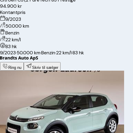
94.900 kr
Kontantpris
9/2023
50.000 km
Benzin
22 km/l
83 hk
9/2023
·
50.000 km
·
Benzin
·
22 km/l
·
83 hk
Ring nu
Skriv til sælger