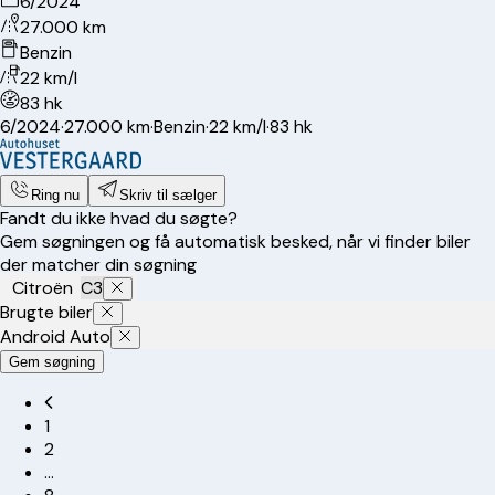
6/2024
27.000 km
Benzin
22 km/l
83 hk
6/2024
·
27.000 km
·
Benzin
·
22 km/l
·
83 hk
Ring nu
Skriv til sælger
Fandt du ikke hvad du søgte?
Gem søgningen og få automatisk besked, når vi finder biler
der matcher din søgning
Citroën
C3
Brugte biler
Android Auto
Gem søgning
1
2
…