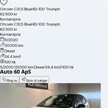
Citroën
C3
1,5 BlueHDi 100 Triumph
62.500 kr
Kontantpris
Citroën
C3
1,5 BlueHDi 100 Triumph
62.500 kr
Kontantpris
5/2020
131.000 km
Diesel
34.4 km/l
100 hk
5/2020
·
131.000 km
·
Diesel
·
34.4 km/l
·
100 hk
Ring nu
Skriv til sælger