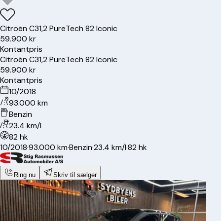
Citroën
C3
1,2 PureTech 82 Iconic
59.900 kr
Kontantpris
Citroën
C3
1,2 PureTech 82 Iconic
59.900 kr
Kontantpris
10/2018
93.000 km
Benzin
23.4 km/l
82 hk
10/2018
·
93.000 km
·
Benzin
·
23.4 km/l
·
82 hk
Ring nu
Skriv til sælger