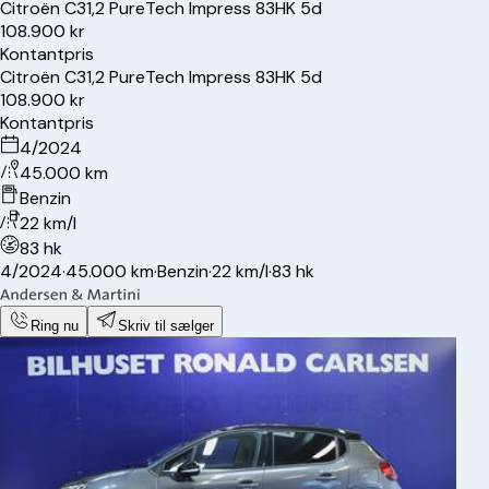
Citroën
C3
1,2 PureTech Impress 83HK 5d
108.900 kr
Kontantpris
Citroën
C3
1,2 PureTech Impress 83HK 5d
108.900 kr
Kontantpris
4/2024
45.000 km
Benzin
22 km/l
83 hk
4/2024
·
45.000 km
·
Benzin
·
22 km/l
·
83 hk
Ring nu
Skriv til sælger