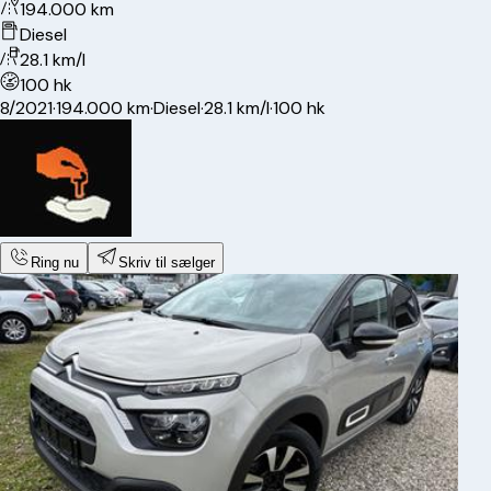
194.000 km
Diesel
28.1 km/l
100 hk
8/2021
·
194.000 km
·
Diesel
·
28.1 km/l
·
100 hk
Ring nu
Skriv til sælger