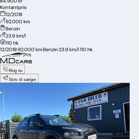
84.900 kr
Kontantpris
12/2018
92.000 km
Benzin
23.9 km/l
110 hk
12/2018
·
92.000 km
·
Benzin
·
23.9 km/l
·
110 hk
Ring nu
Skriv til sælger