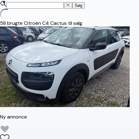
Søg
58
brugte Citroën C4 Cactus til salg
Ny annonce