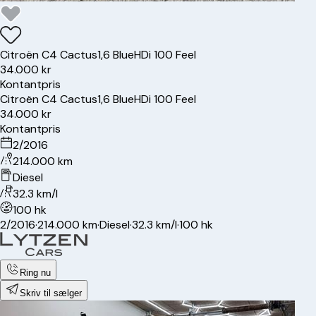
Citroën
C4 Cactus
1,6 BlueHDi 100 Feel
34.000 kr
Kontantpris
Citroën
C4 Cactus
1,6 BlueHDi 100 Feel
34.000 kr
Kontantpris
2/2016
214.000 km
Diesel
32.3 km/l
100 hk
2/2016
·
214.000 km
·
Diesel
·
32.3 km/l
·
100 hk
Ring nu
Skriv til sælger