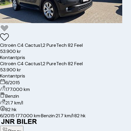
Citroën
C4 Cactus
1,2 PureTech 82 Feel
53.900 kr
Kontantpris
Citroën
C4 Cactus
1,2 PureTech 82 Feel
53.900 kr
Kontantpris
6/2015
177.000 km
Benzin
21.7 km/l
82 hk
6/2015
·
177.000 km
·
Benzin
·
21.7 km/l
·
82 hk