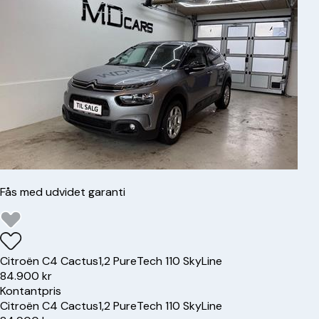
Fås med udvidet garanti
Citroën
C4 Cactus
1,2 PureTech 110 SkyLine
84.900 kr
Kontantpris
Citroën
C4 Cactus
1,2 PureTech 110 SkyLine