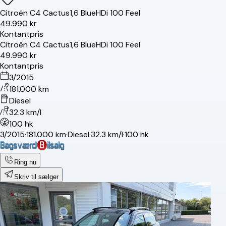
Citroën
C4 Cactus
1,6 BlueHDi 100 Feel
49.990 kr
Kontantpris
Citroën
C4 Cactus
1,6 BlueHDi 100 Feel
49.990 kr
Kontantpris
3/2015
181.000 km
Diesel
32.3 km/l
100 hk
3/2015
·
181.000 km
·
Diesel
·
32.3 km/l
·
100 hk
Ring nu
Skriv til sælger