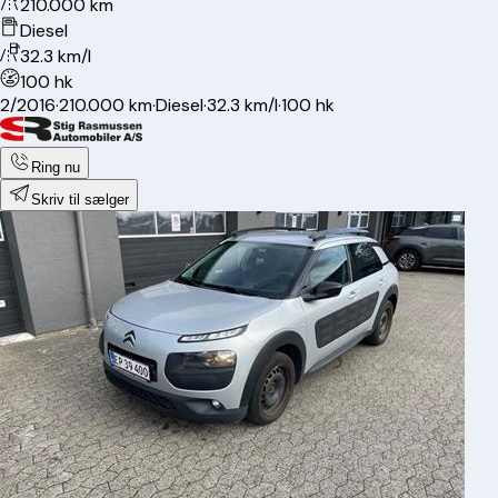
210.000 km
Diesel
32.3 km/l
100 hk
2/2016
·
210.000 km
·
Diesel
·
32.3 km/l
·
100 hk
Ring nu
Skriv til sælger