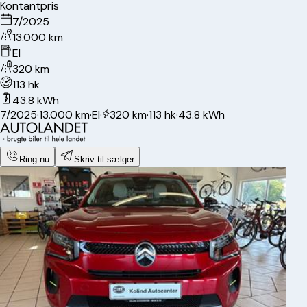
Kontantpris
7/2025
13.000 km
El
320 km
113 hk
43.8 kWh
7/2025
·
13.000 km
·
El
·
320 km
·
113 hk
·
43.8 kWh
Ring nu
Skriv til sælger