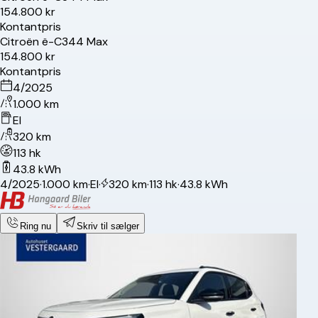
154.800 kr
Kontantpris
Citroën
ë-C3
44 Max
154.800 kr
Kontantpris
4/2025
1.000 km
El
320 km
113 hk
43.8 kWh
4/2025
·
1.000 km
·
El
·
320 km
·
113 hk
·
43.8 kWh
Ring nu
Skriv til sælger