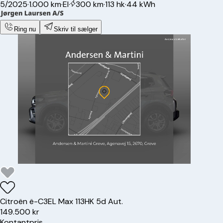
5/2025
·
1.000 km
·
El
·
300 km
·
113 hk
·
44 kWh
Ring nu
Skriv til sælger
Citroën
ë-C3
EL Max 113HK 5d Aut.
149.500 kr
Kontantpris