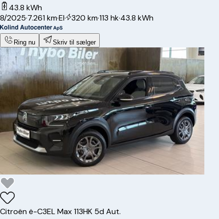
43.8 kWh
8/2025
·
7.261 km
·
El
·
320 km
·
113 hk
·
43.8 kWh
Ring nu
Skriv til sælger
Citroën
ë-C3
EL Max 113HK 5d Aut.