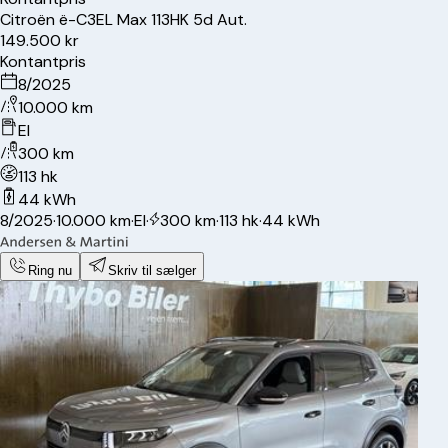
Citroën
ë-C3
EL Max 113HK 5d Aut.
149.500 kr
Kontantpris
8/2025
10.000 km
El
300 km
113 hk
44 kWh
8/2025
·
10.000 km
·
El
·
300 km
·
113 hk
·
44 kWh
Ring nu
Skriv til sælger