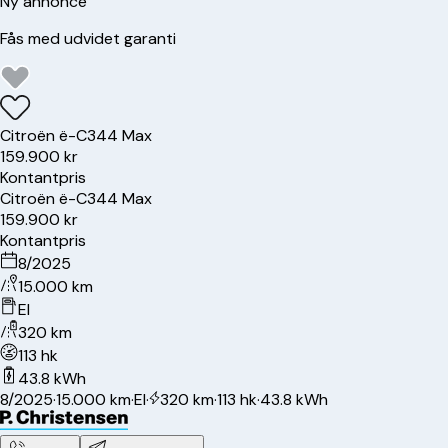
Ny annonce
Fås med udvidet garanti
Citroën
ë-C3
44 Max
159.900 kr
Kontantpris
Citroën
ë-C3
44 Max
159.900 kr
Kontantpris
8/2025
15.000 km
El
320 km
113 hk
43.8 kWh
8/2025
·
15.000 km
·
El
·
320 km
·
113 hk
·
43.8 kWh