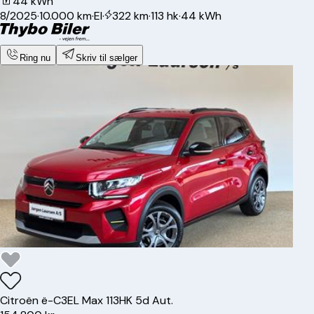
44 kWh
8/2025
·
10.000 km
·
El
·
322 km
·
113 hk
·
44 kWh
Ring nu
Skriv til sælger
Citroën
ë-C3
EL Max 113HK 5d Aut.