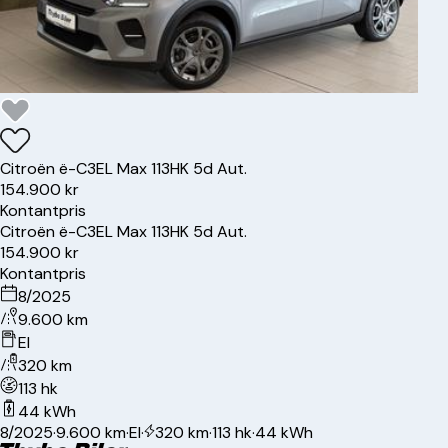
Citroën
ë-C3
EL Max 113HK 5d Aut.
154.900 kr
Kontantpris
Citroën
ë-C3
EL Max 113HK 5d Aut.
154.900 kr
Kontantpris
8/2025
9.600 km
El
320 km
113 hk
44 kWh
8/2025
·
9.600 km
·
El
·
320 km
·
113 hk
·
44 kWh