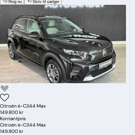
Ring nu
Skriv til sælger
Citroën
ë-C3
44 Max
149.800 kr
Kontantpris
Citroën
ë-C3
44 Max
149.800 kr