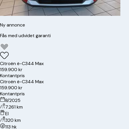
Ny annonce
Fås med udvidet garanti
Citroën
ë-C3
44 Max
159.900 kr
Kontantpris
Citroën
ë-C3
44 Max
159.900 kr
Kontantpris
8/2025
7.261 km
El
320 km
113 hk