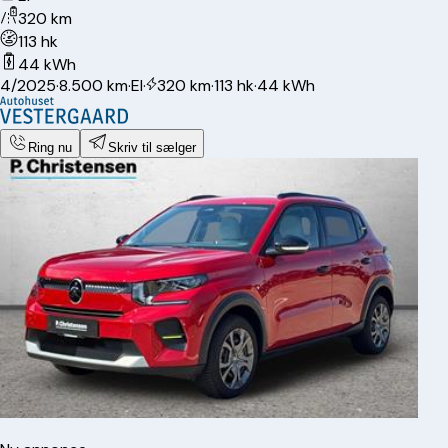
320 km
113 hk
44 kWh
4/2025
·
8.500 km
·
El
·
320 km
·
113 hk
·
44 kWh
Ring nu
Skriv til sælger