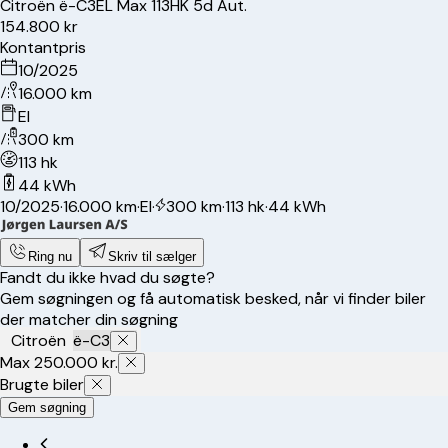
Citroën
ë-C3
EL Max 113HK 5d Aut.
154.800 kr
Kontantpris
10/2025
16.000 km
El
300 km
113 hk
44 kWh
10/2025
·
16.000 km
·
El
·
300 km
·
113 hk
·
44 kWh
Ring nu
Skriv til sælger
Fandt du ikke hvad du søgte?
Gem søgningen og få automatisk besked, når vi finder biler
der matcher din søgning
Citroën
ë-C3
Max 250.000 kr.
Brugte biler
Gem søgning