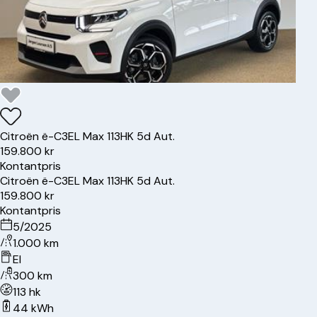
Citroën
ë-C3
EL Max 113HK 5d Aut.
159.800 kr
Kontantpris
Citroën
ë-C3
EL Max 113HK 5d Aut.
159.800 kr
Kontantpris
5/2025
1.000 km
El
300 km
113 hk
44 kWh