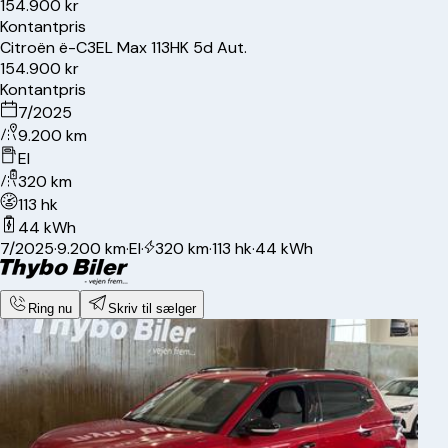
154.900 kr
Kontantpris
Citroën
ë-C3
EL Max 113HK 5d Aut.
154.900 kr
Kontantpris
7/2025
9.200 km
El
320 km
113 hk
44 kWh
7/2025
·
9.200 km
·
El
·
320 km
·
113 hk
·
44 kWh
Ring nu
Skriv til sælger