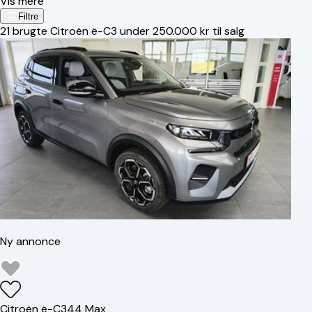
Vis mere
Filtre
21
brugte Citroën ë-C3 under 250.000 kr til salg
Ny annonce
Citroën
ë-C3
44 Max