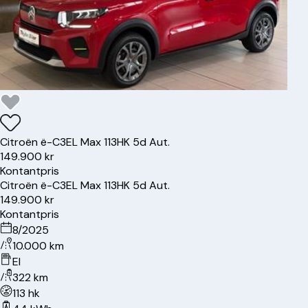
Citroën
ë-C3
EL Max 113HK 5d Aut.
149.900 kr
Kontantpris
Citroën
ë-C3
EL Max 113HK 5d Aut.
149.900 kr
Kontantpris
8/2025
10.000 km
El
322 km
113 hk