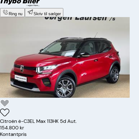
Ring nu
Skriv til sælger
Citroën
ë-C3
EL Max 113HK 5d Aut.
154.800 kr
Kontantpris