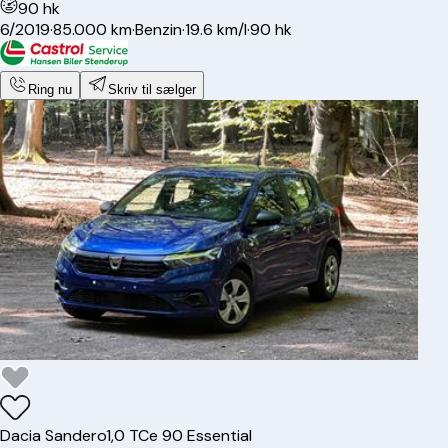
90 hk
6/2019
·
85.000 km
·
Benzin
·
19.6 km/l
·
90 hk
Ring nu
Skriv til sælger
Dacia
Sandero
1,0 TCe 90 Essential