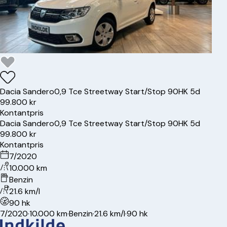
Dacia
Sandero
0,9 Tce Streetway Start/Stop 90HK 5d
99.800 kr
Kontantpris
Dacia
Sandero
0,9 Tce Streetway Start/Stop 90HK 5d
99.800 kr
Kontantpris
7/2020
10.000 km
Benzin
21.6 km/l
90 hk
7/2020
·
10.000 km
·
Benzin
·
21.6 km/l
·
90 hk