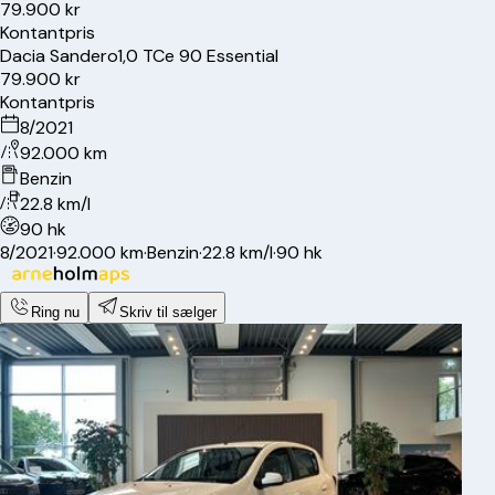
79.900 kr
Kontantpris
Dacia
Sandero
1,0 TCe 90 Essential
79.900 kr
Kontantpris
8/2021
92.000 km
Benzin
22.8 km/l
90 hk
8/2021
·
92.000 km
·
Benzin
·
22.8 km/l
·
90 hk
Ring nu
Skriv til sælger