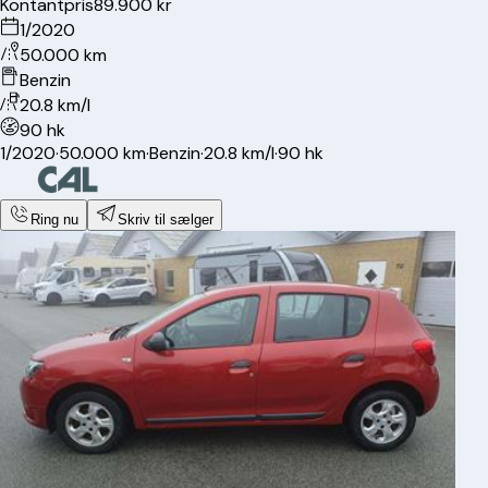
Kontantpris
89.900 kr
1/2020
50.000 km
Benzin
20.8 km/l
90 hk
1/2020
·
50.000 km
·
Benzin
·
20.8 km/l
·
90 hk
Ring nu
Skriv til sælger