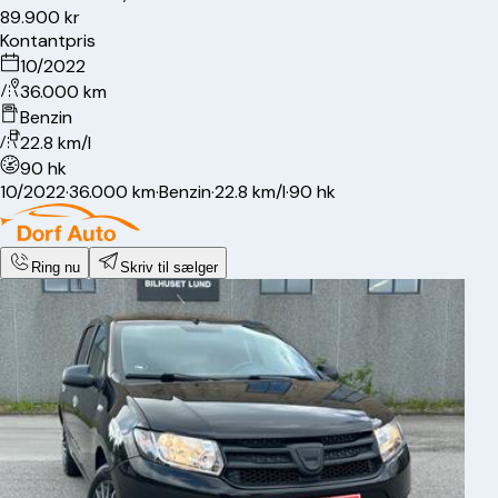
89.900 kr
Kontantpris
10/2022
36.000 km
Benzin
22.8 km/l
90 hk
10/2022
·
36.000 km
·
Benzin
·
22.8 km/l
·
90 hk
Ring nu
Skriv til sælger