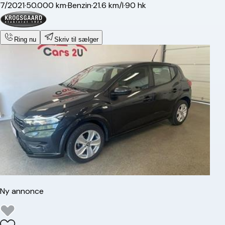
7/2021
·
50.000 km
·
Benzin
·
21.6 km/l
·
90 hk
Ring nu
Skriv til sælger
Ny annonce