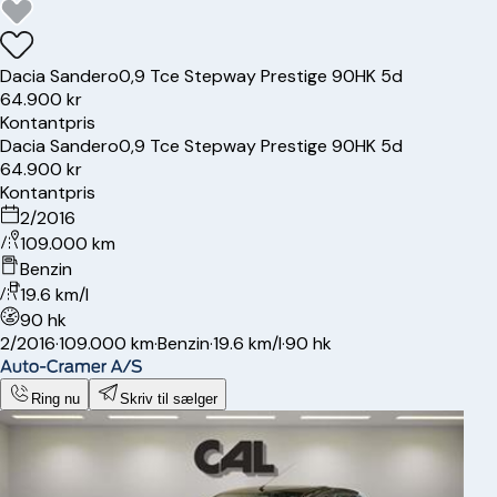
Dacia
Sandero
0,9 Tce Stepway Prestige 90HK 5d
64.900 kr
Kontantpris
Dacia
Sandero
0,9 Tce Stepway Prestige 90HK 5d
64.900 kr
Kontantpris
2/2016
109.000 km
Benzin
19.6 km/l
90 hk
2/2016
·
109.000 km
·
Benzin
·
19.6 km/l
·
90 hk
Ring nu
Skriv til sælger