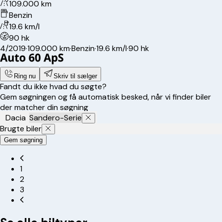
109.000 km
Benzin
19.6 km/l
90 hk
4/2019
·
109.000 km
·
Benzin
·
19.6 km/l
·
90 hk
Ring nu
Skriv til sælger
Fandt du ikke hvad du søgte?
Gem søgningen og få automatisk besked, når vi finder biler
der matcher din søgning
Dacia
Sandero-Serie
Brugte biler
Gem søgning
1
2
3