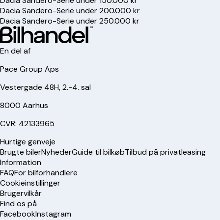
Dacia Sandero-Serie under 150.000 kr
Dacia Sandero-Serie under 200.000 kr
Dacia Sandero-Serie under 250.000 kr
En del af
Pace Group Aps
Vestergade 48H, 2.-4. sal
8000 Aarhus
CVR: 42133965
Hurtige genveje
Brugte biler
Nyheder
Guide til bilkøb
Tilbud på privatleasing
Information
FAQ
For bilforhandlere
Cookieinstillinger
Brugervilkår
Find os på
Facebook
Instagram