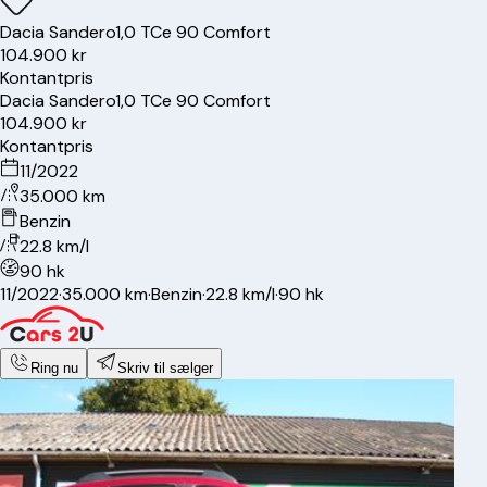
Dacia
Sandero
1,0 TCe 90 Comfort
104.900 kr
Kontantpris
Dacia
Sandero
1,0 TCe 90 Comfort
104.900 kr
Kontantpris
11/2022
35.000 km
Benzin
22.8 km/l
90 hk
11/2022
·
35.000 km
·
Benzin
·
22.8 km/l
·
90 hk
Ring nu
Skriv til sælger