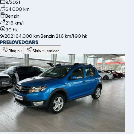
9/2021
64.000 km
Benzin
21.6 km/l
90 hk
9/2021
·
64.000 km
·
Benzin
·
21.6 km/l
·
90 hk
Ring nu
Skriv til sælger