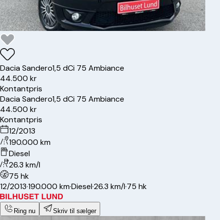
Dacia
Sandero
1,5 dCi 75 Ambiance
44.500 kr
Kontantpris
Dacia
Sandero
1,5 dCi 75 Ambiance
44.500 kr
Kontantpris
12/2013
190.000 km
Diesel
26.3 km/l
75 hk
12/2013
·
190.000 km
·
Diesel
·
26.3 km/l
·
75 hk
Ring nu
Skriv til sælger