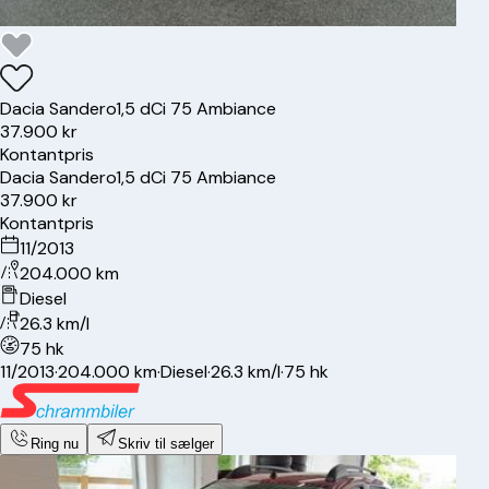
Dacia
Sandero
1,5 dCi 75 Ambiance
37.900 kr
Kontantpris
Dacia
Sandero
1,5 dCi 75 Ambiance
37.900 kr
Kontantpris
11/2013
204.000 km
Diesel
26.3 km/l
75 hk
11/2013
·
204.000 km
·
Diesel
·
26.3 km/l
·
75 hk
Ring nu
Skriv til sælger