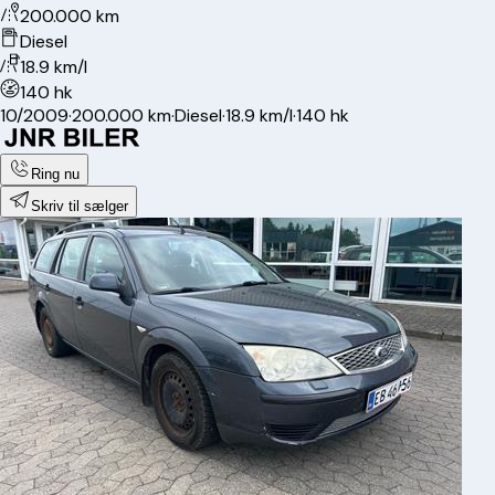
200.000 km
Diesel
18.9 km/l
140 hk
10/2009
·
200.000 km
·
Diesel
·
18.9 km/l
·
140 hk
Ring nu
Skriv til sælger