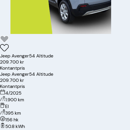
Jeep
Avenger
54 Altitude
209.700 kr
Kontantpris
Jeep
Avenger
54 Altitude
209.700 kr
Kontantpris
4/2025
1.900 km
El
395 km
156 hk
50.8 kWh