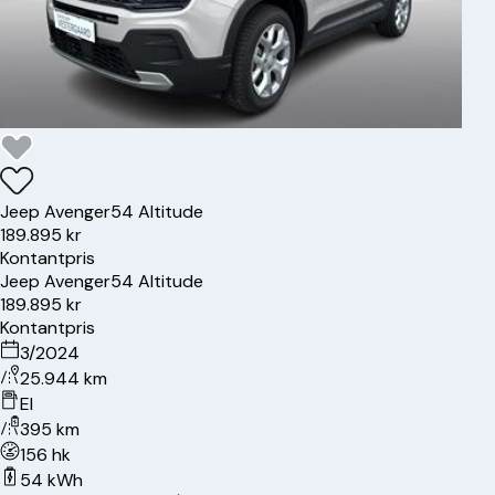
Jeep
Avenger
54 Altitude
189.895 kr
Kontantpris
Jeep
Avenger
54 Altitude
189.895 kr
Kontantpris
3/2024
25.944 km
El
395 km
156 hk
54 kWh