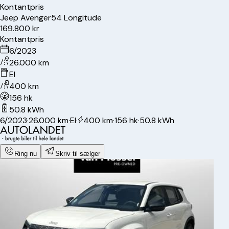
Kontantpris
Jeep
Avenger
54 Longitude
169.800 kr
Kontantpris
6/2023
26.000 km
El
400 km
156 hk
50.8 kWh
6/2023
·
26.000 km
·
El
·
400 km
·
156 hk
·
50.8 kWh
Ring nu
Skriv til sælger