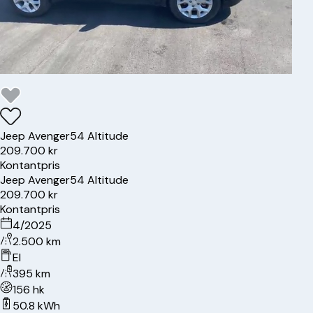
Jeep
Avenger
54 Altitude
209.700 kr
Kontantpris
Jeep
Avenger
54 Altitude
209.700 kr
Kontantpris
4/2025
2.500 km
El
395 km
156 hk
50.8 kWh