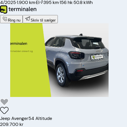
4/2025
·
1.900 km
·
El
·
395 km
·
156 hk
·
50.8 kWh
Ring nu
Skriv til sælger
Jeep
Avenger
54 Altitude
209.700 kr