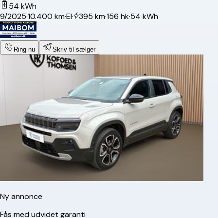
54 kWh
9/2025
·
10.400 km
·
El
·
395 km
·
156 hk
·
54 kWh
Ring nu
Skriv til sælger
Ny annonce
Fås med udvidet garanti