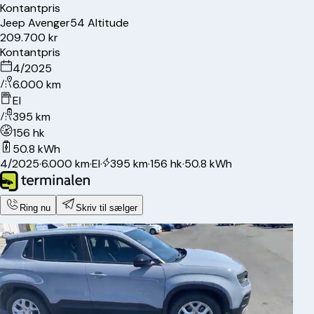
Kontantpris
Jeep
Avenger
54 Altitude
209.700 kr
Kontantpris
4/2025
6.000 km
El
395 km
156 hk
50.8 kWh
4/2025
·
6.000 km
·
El
·
395 km
·
156 hk
·
50.8 kWh
Ring nu
Skriv til sælger