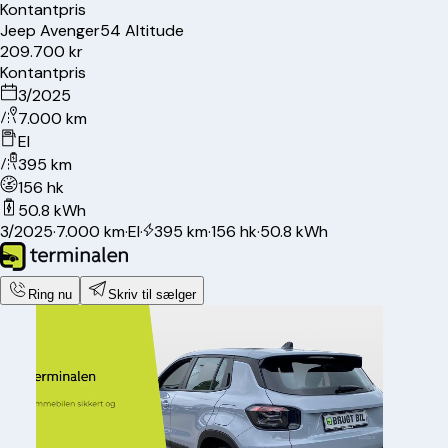
Kontantpris
Jeep
Avenger
54 Altitude
209.700 kr
Kontantpris
3/2025
7.000 km
El
395 km
156 hk
50.8 kWh
3/2025
·
7.000 km
·
El
·
395 km
·
156 hk
·
50.8 kWh
Ring nu
Skriv til sælger