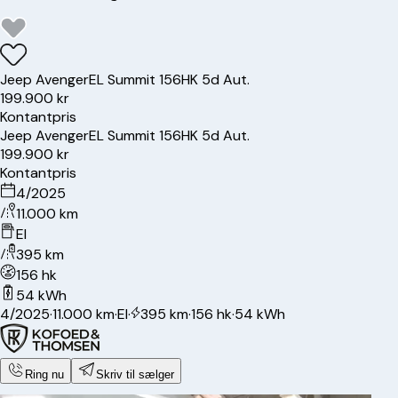
Jeep
Avenger
EL Summit 156HK 5d Aut.
199.900 kr
Kontantpris
Jeep
Avenger
EL Summit 156HK 5d Aut.
199.900 kr
Kontantpris
4/2025
11.000 km
El
395 km
156 hk
54 kWh
4/2025
·
11.000 km
·
El
·
395 km
·
156 hk
·
54 kWh
Ring nu
Skriv til sælger