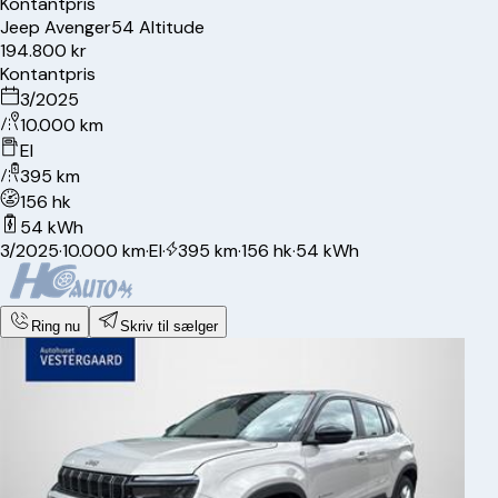
Kontantpris
Jeep
Avenger
54 Altitude
194.800 kr
Kontantpris
3/2025
10.000 km
El
395 km
156 hk
54 kWh
3/2025
·
10.000 km
·
El
·
395 km
·
156 hk
·
54 kWh
Ring nu
Skriv til sælger