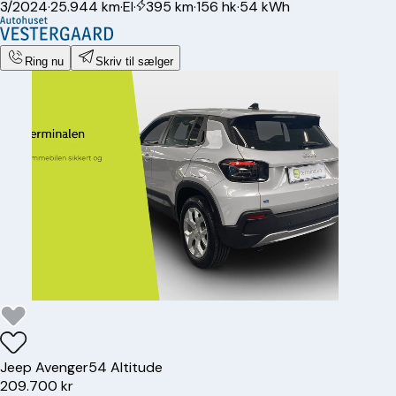
3/2024
·
25.944 km
·
El
·
395 km
·
156 hk
·
54 kWh
Ring nu
Skriv til sælger
Jeep
Avenger
54 Altitude
209.700 kr