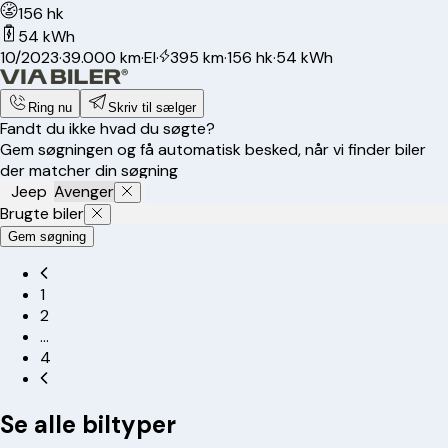
156 hk
54 kWh
10/2023
·
39.000 km
·
El
·
395 km
·
156 hk
·
54 kWh
Ring nu
Skriv til sælger
Fandt du ikke hvad du søgte?
Gem søgningen og få automatisk besked, når vi finder biler
der matcher din søgning
Jeep
Avenger
Brugte biler
Gem søgning
1
2
…
4
Se alle biltyper