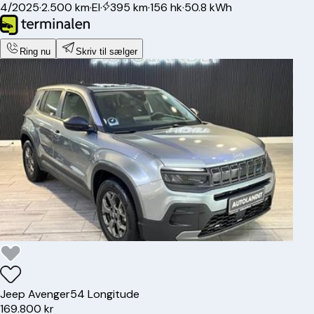
4/2025
·
2.500 km
·
El
·
395 km
·
156 hk
·
50.8 kWh
Ring nu
Skriv til sælger
Jeep
Avenger
54 Longitude
169.800 kr