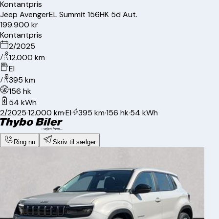
Kontantpris
Jeep
Avenger
EL Summit 156HK 5d Aut.
199.900 kr
Kontantpris
2/2025
12.000 km
El
395 km
156 hk
54 kWh
2/2025
·
12.000 km
·
El
·
395 km
·
156 hk
·
54 kWh
Ring nu
Skriv til sælger