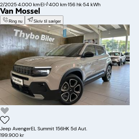
2/2025
·
4.000 km
·
El
·
400 km
·
156 hk
·
54 kWh
Ring nu
Skriv til sælger
Jeep
Avenger
EL Summit 156HK 5d Aut.
199.900 kr