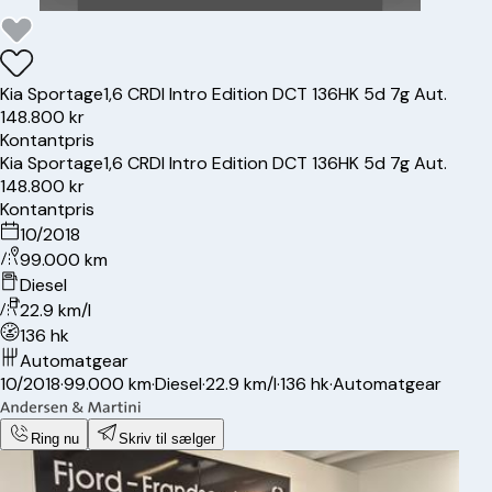
Kia
Sportage
1,6 CRDI Intro Edition DCT 136HK 5d 7g Aut.
148.800 kr
Kontantpris
Kia
Sportage
1,6 CRDI Intro Edition DCT 136HK 5d 7g Aut.
148.800 kr
Kontantpris
10/2018
99.000 km
Diesel
22.9 km/l
136 hk
Automatgear
10/2018
·
99.000 km
·
Diesel
·
22.9 km/l
·
136 hk
·
Automatgear
Ring nu
Skriv til sælger