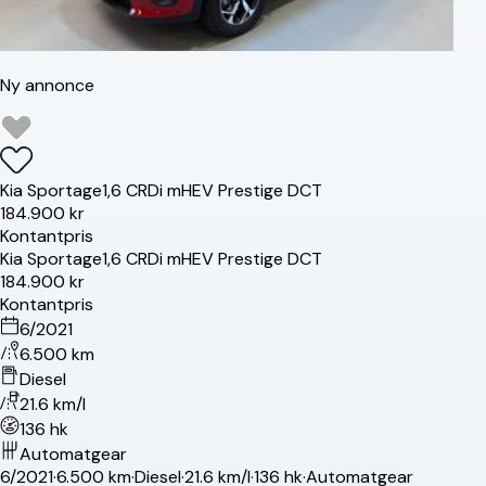
Ny annonce
Kia
Sportage
1,6 CRDi mHEV Prestige DCT
184.900 kr
Kontantpris
Kia
Sportage
1,6 CRDi mHEV Prestige DCT
184.900 kr
Kontantpris
6/2021
6.500 km
Diesel
21.6 km/l
136 hk
Automatgear
6/2021
·
6.500 km
·
Diesel
·
21.6 km/l
·
136 hk
·
Automatgear