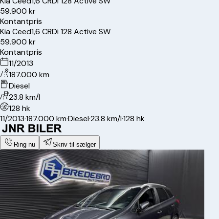
Kia
Ceed
1,6 CRDi 128 Active SW
59.900 kr
Kontantpris
Kia
Ceed
1,6 CRDi 128 Active SW
59.900 kr
Kontantpris
11/2013
187.000 km
Diesel
23.8 km/l
128 hk
11/2013
·
187.000 km
·
Diesel
·
23.8 km/l
·
128 hk
Ring nu
Skriv til sælger