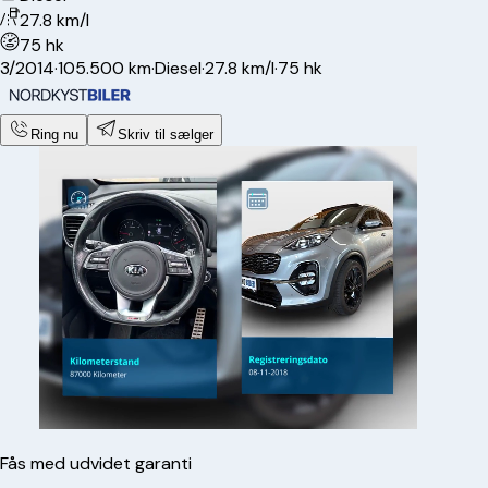
27.8 km/l
75 hk
3/2014
·
105.500 km
·
Diesel
·
27.8 km/l
·
75 hk
Ring nu
Skriv til sælger
Fås med udvidet garanti