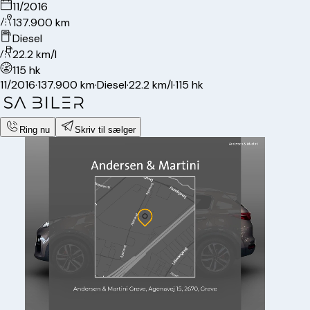
11/2016
137.900 km
Diesel
22.2 km/l
115 hk
11/2016
·
137.900 km
·
Diesel
·
22.2 km/l
·
115 hk
Ring nu
Skriv til sælger