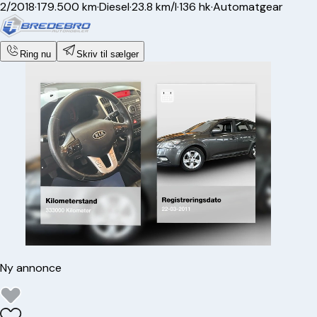
2/2018
·
179.500 km
·
Diesel
·
23.8 km/l
·
136 hk
·
Automatgear
Ring nu
Skriv til sælger
Ny annonce