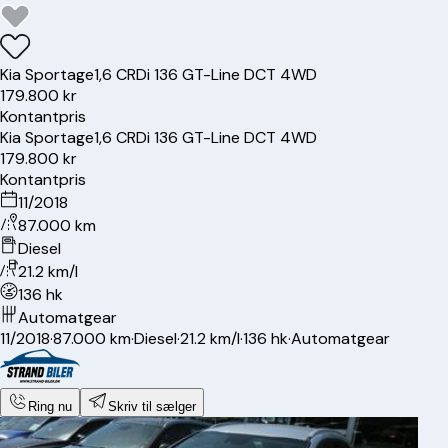
Kia
Sportage
1,6 CRDi 136 GT-Line DCT 4WD
179.800 kr
Kontantpris
Kia
Sportage
1,6 CRDi 136 GT-Line DCT 4WD
179.800 kr
Kontantpris
11/2018
87.000 km
Diesel
21.2 km/l
136 hk
Automatgear
11/2018
·
87.000 km
·
Diesel
·
21.2 km/l
·
136 hk
·
Automatgear
Ring nu
Skriv til sælger