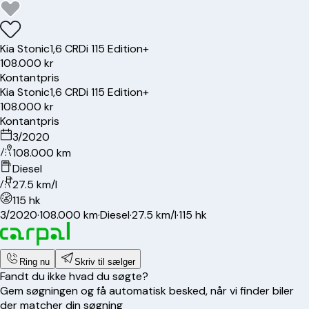
Kia
Stonic
1,6 CRDi 115 Edition+
108.000 kr
Kontantpris
Kia
Stonic
1,6 CRDi 115 Edition+
108.000 kr
Kontantpris
3/2020
108.000 km
Diesel
27.5 km/l
115 hk
3/2020
·
108.000 km
·
Diesel
·
27.5 km/l
·
115 hk
Ring nu
Skriv til sælger
Fandt du ikke hvad du søgte?
Gem søgningen og få automatisk besked, når vi finder biler
der matcher din søgning