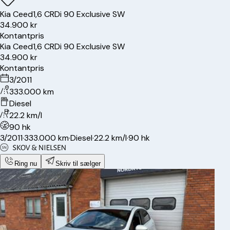
Kia
Ceed
1,6 CRDi 90 Exclusive SW
34.900 kr
Kontantpris
Kia
Ceed
1,6 CRDi 90 Exclusive SW
34.900 kr
Kontantpris
3/2011
333.000 km
Diesel
22.2 km/l
90 hk
3/2011
·
333.000 km
·
Diesel
·
22.2 km/l
·
90 hk
Ring nu
Skriv til sælger