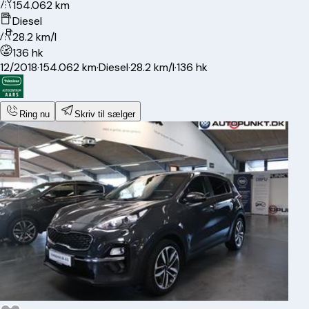
154.062 km
Diesel
28.2 km/l
136 hk
12/2018
·
154.062 km
·
Diesel
·
28.2 km/l
·
136 hk
Ring nu
Skriv til sælger