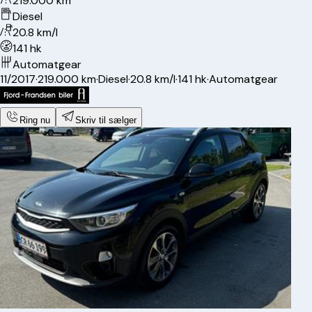
219.000 km
Diesel
20.8 km/l
141 hk
Automatgear
11/2017
·
219.000 km
·
Diesel
·
20.8 km/l
·
141 hk
·
Automatgear
Ring nu
Skriv til sælger