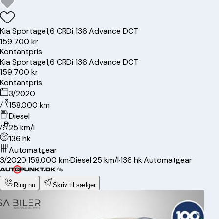
Kia
Sportage
1,6 CRDi 136 Advance DCT
159.700 kr
Kontantpris
Kia
Sportage
1,6 CRDi 136 Advance DCT
159.700 kr
Kontantpris
3/2020
158.000 km
Diesel
25 km/l
136 hk
Automatgear
3/2020
·
158.000 km
·
Diesel
·
25 km/l
·
136 hk
·
Automatgear
Ring nu
Skriv til sælger