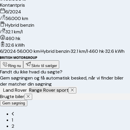
Kontantpris
6/2024
56.000 km
Hybrid benzin
32.1 km/l
460 hk
32.6 kWh
6/2024
·
56.000 km
·
Hybrid benzin
·
32.1 km/l
·
460 hk
·
32.6 kWh
Ring nu
Skriv til sælger
Fandt du ikke hvad du søgte?
Gem søgningen og få automatisk besked, når vi finder biler
der matcher din søgning
Land Rover
Range Rover sport
Brugte biler
Gem søgning
1
2