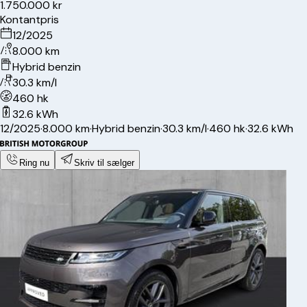
1.750.000 kr
Kontantpris
12/2025
8.000 km
Hybrid benzin
30.3 km/l
460 hk
32.6 kWh
12/2025
·
8.000 km
·
Hybrid benzin
·
30.3 km/l
·
460 hk
·
32.6 kWh
Ring nu
Skriv til sælger