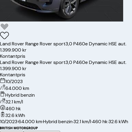
Land Rover
Range Rover sport
3,0 P460e Dynamic HSE aut.
1.399.900 kr
Kontantpris
Land Rover
Range Rover sport
3,0 P460e Dynamic HSE aut.
1.399.900 kr
Kontantpris
10/2023
64.000 km
Hybrid benzin
32.1 km/l
460 hk
32.6 kWh
10/2023
·
64.000 km
·
Hybrid benzin
·
32.1 km/l
·
460 hk
·
32.6 kWh