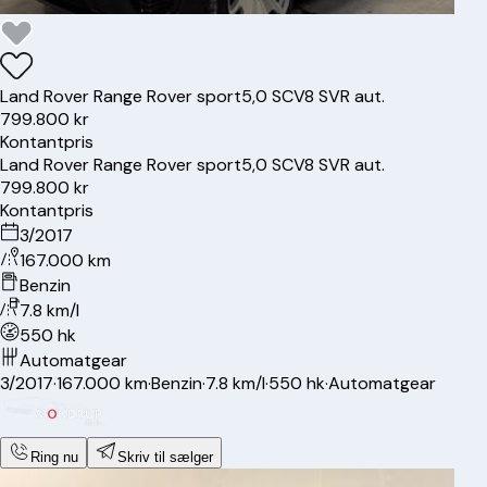
Land Rover
Range Rover sport
5,0 SCV8 SVR aut.
799.800 kr
Kontantpris
Land Rover
Range Rover sport
5,0 SCV8 SVR aut.
799.800 kr
Kontantpris
3/2017
167.000 km
Benzin
7.8 km/l
550 hk
Automatgear
3/2017
·
167.000 km
·
Benzin
·
7.8 km/l
·
550 hk
·
Automatgear
Ring nu
Skriv til sælger