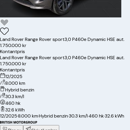
Land Rover
Range Rover sport
3,0 P460e Dynamic HSE aut.
1.750.000 kr
Kontantpris
Land Rover
Range Rover sport
3,0 P460e Dynamic HSE aut.
1.750.000 kr
Kontantpris
12/2025
8.000 km
Hybrid benzin
30.3 km/l
460 hk
32.6 kWh
12/2025
·
8.000 km
·
Hybrid benzin
·
30.3 km/l
·
460 hk
·
32.6 kWh