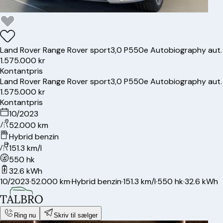
Land Rover
Range Rover sport
3,0 P550e Autobiography aut.
1.575.000 kr
Kontantpris
Land Rover
Range Rover sport
3,0 P550e Autobiography aut.
1.575.000 kr
Kontantpris
10/2023
52.000 km
Hybrid benzin
151.3 km/l
550 hk
32.6 kWh
10/2023
·
52.000 km
·
Hybrid benzin
·
151.3 km/l
·
550 hk
·
32.6 kWh
Ring nu
Skriv til sælger