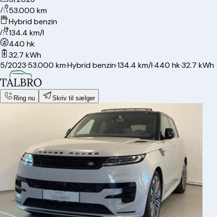
53.000 km
Hybrid benzin
134.4 km/l
440 hk
32.7 kWh
5/2023
·
53.000 km
·
Hybrid benzin
·
134.4 km/l
·
440 hk
·
32.7 kWh
Ring nu
Skriv til sælger