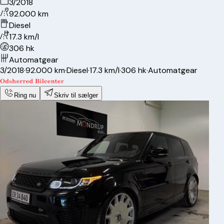
3/2018
92.000 km
Diesel
17.3 km/l
306 hk
Automatgear
3/2018
·
92.000 km
·
Diesel
·
17.3 km/l
·
306 hk
·
Automatgear
Ring nu
Skriv til sælger