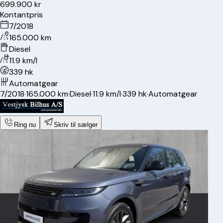
699.900 kr
Kontantpris
7/2018
165.000 km
Diesel
11.9 km/l
339 hk
Automatgear
7/2018
·
165.000 km
·
Diesel
·
11.9 km/l
·
339 hk
·
Automatgear
Ring nu
Skriv til sælger