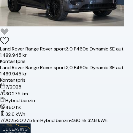
Land Rover
Range Rover sport
3,0 P460e Dynamic SE aut.
1.489.945 kr
Kontantpris
Land Rover
Range Rover sport
3,0 P460e Dynamic SE aut.
1.489.945 kr
Kontantpris
7/2025
30.275 km
Hybrid benzin
460 hk
32.6 kWh
7/2025
·
30.275 km
·
Hybrid benzin
·
460 hk
·
32.6 kWh