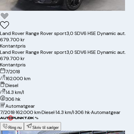
Land Rover
Range Rover sport
3,0 SDV6 HSE Dynamic aut.
679.700 kr
Kontantpris
Land Rover
Range Rover sport
3,0 SDV6 HSE Dynamic aut.
679.700 kr
Kontantpris
7/2018
162.000 km
Diesel
14.3 km/l
306 hk
Automatgear
7/2018
·
162.000 km
·
Diesel
·
14.3 km/l
·
306 hk
·
Automatgear
Ring nu
Skriv til sælger