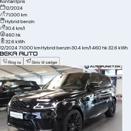
Kontantpris
12/2024
71.000 km
Hybrid benzin
30.4 km/l
460 hk
32.6 kWh
12/2024
·
71.000 km
·
Hybrid benzin
·
30.4 km/l
·
460 hk
·
32.6 kWh
Ring nu
Skriv til sælger