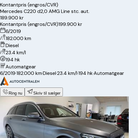
Kontantpris (engros/CVR)
Mercedes
C220 d
2,0 AMG Line stc. aut.
189.900 kr
Kontantpris (engros/CVR)
199.900 kr
6/2019
182.000 km
Diesel
23.4 km/l
194 hk
Automatgear
6/2019
·
182.000 km
·
Diesel
·
23.4 km/l
·
194 hk
·
Automatgear
Ring nu
Skriv til sælger