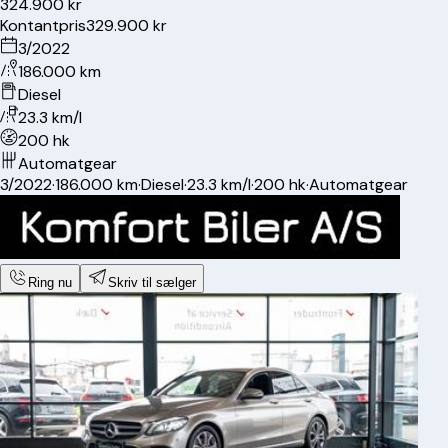
324.900 kr
Kontantpris
329.900 kr
3/2022
186.000 km
Diesel
23.3 km/l
200 hk
Automatgear
3/2022
·
186.000 km
·
Diesel
·
23.3 km/l
·
200 hk
·
Automatgear
Ring nu
Skriv til sælger