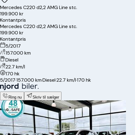
Mercedes
C220 d
2,2 AMG Line stc.
199.900 kr
Kontantpris
Mercedes
C220 d
2,2 AMG Line stc.
199.900 kr
Kontantpris
5/2017
157.000 km
Diesel
22.7 km/l
170 hk
5/2017
·
157.000 km
·
Diesel
·
22.7 km/l
·
170 hk
Ring nu
Skriv til sælger