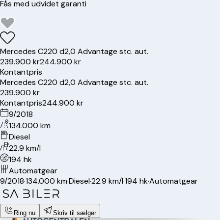
Fås med udvidet garanti
Mercedes
C220 d
2,0 Advantage stc. aut.
239.900 kr
244.900 kr
Kontantpris
Mercedes
C220 d
2,0 Advantage stc. aut.
239.900 kr
Kontantpris
244.900 kr
9/2018
134.000 km
Diesel
22.9 km/l
194 hk
Automatgear
9/2018
·
134.000 km
·
Diesel
·
22.9 km/l
·
194 hk
·
Automatgear
Ring nu
Skriv til sælger