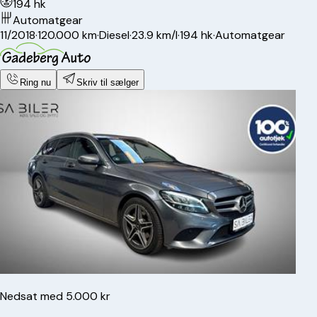
194 hk
Automatgear
11/2018
·
120.000 km
·
Diesel
·
23.9 km/l
·
194 hk
·
Automatgear
Ring nu
Skriv til sælger
Nedsat med 5.000 kr