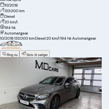
10/2018
133.000 km
Diesel
20 km/l
194 hk
Automatgear
10/2018
·
133.000 km
·
Diesel
·
20 km/l
·
194 hk
·
Automatgear
Ring nu
Skriv til sælger