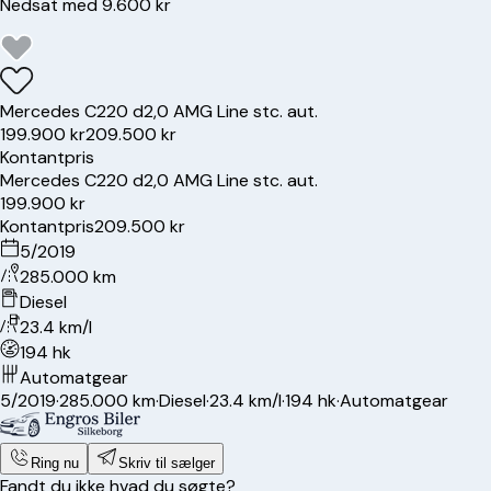
Nedsat med 9.600 kr
Mercedes
C220 d
2,0 AMG Line stc. aut.
199.900 kr
209.500 kr
Kontantpris
Mercedes
C220 d
2,0 AMG Line stc. aut.
199.900 kr
Kontantpris
209.500 kr
5/2019
285.000 km
Diesel
23.4 km/l
194 hk
Automatgear
5/2019
·
285.000 km
·
Diesel
·
23.4 km/l
·
194 hk
·
Automatgear
Ring nu
Skriv til sælger
Fandt du ikke hvad du søgte?