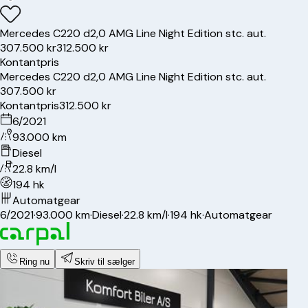
Mercedes
C220 d
2,0 AMG Line Night Edition stc. aut.
307.500 kr
312.500 kr
Kontantpris
Mercedes
C220 d
2,0 AMG Line Night Edition stc. aut.
307.500 kr
Kontantpris
312.500 kr
6/2021
93.000 km
Diesel
22.8 km/l
194 hk
Automatgear
6/2021
·
93.000 km
·
Diesel
·
22.8 km/l
·
194 hk
·
Automatgear
Ring nu
Skriv til sælger