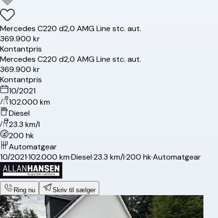
Mercedes
C220 d
2,0 AMG Line stc. aut.
369.900 kr
Kontantpris
Mercedes
C220 d
2,0 AMG Line stc. aut.
369.900 kr
Kontantpris
10/2021
102.000 km
Diesel
23.3 km/l
200 hk
Automatgear
10/2021
·
102.000 km
·
Diesel
·
23.3 km/l
·
200 hk
·
Automatgear
Ring nu
Skriv til sælger