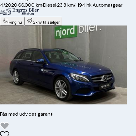
4/2020
·
66.000 km
·
Diesel
·
23.3 km/l
·
194 hk
·
Automatgear
Ring nu
Skriv til sælger
Fås med udvidet garanti