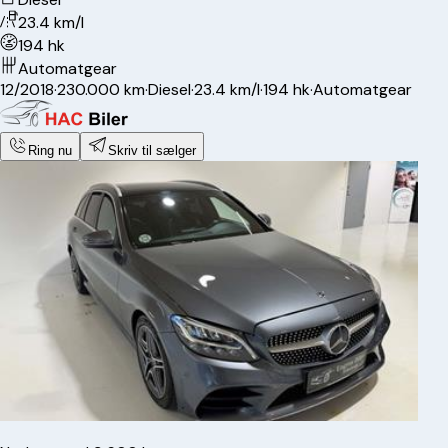
23.4 km/l
194 hk
Automatgear
12/2018
·
230.000 km
·
Diesel
·
23.4 km/l
·
194 hk
·
Automatgear
Ring nu
Skriv til sælger