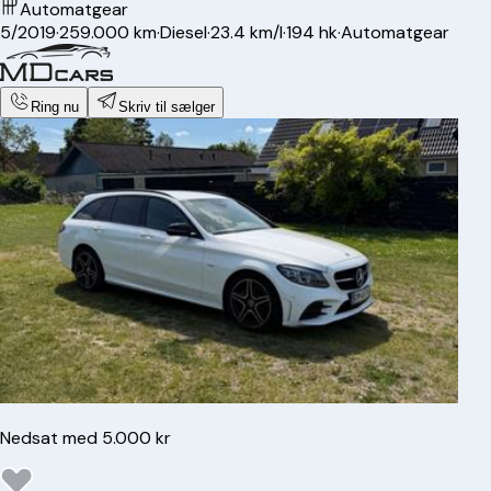
Automatgear
5/2019
·
259.000 km
·
Diesel
·
23.4 km/l
·
194 hk
·
Automatgear
Ring nu
Skriv til sælger
Nedsat med 5.000 kr