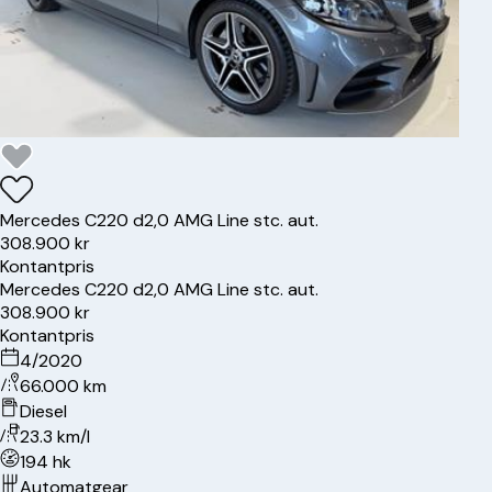
Mercedes
C220 d
2,0 AMG Line stc. aut.
308.900 kr
Kontantpris
Mercedes
C220 d
2,0 AMG Line stc. aut.
308.900 kr
Kontantpris
4/2020
66.000 km
Diesel
23.3 km/l
194 hk
Automatgear