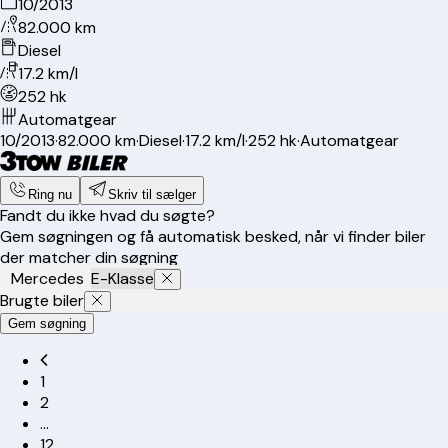
10/2013
82.000 km
Diesel
17.2 km/l
252 hk
Automatgear
10/2013
·
82.000 km
·
Diesel
·
17.2 km/l
·
252 hk
·
Automatgear
Ring nu
Skriv til sælger
Fandt du ikke hvad du søgte?
Gem søgningen og få automatisk besked, når vi finder biler
der matcher din søgning
Mercedes
E-Klasse
Brugte biler
Gem søgning
1
2
…
12