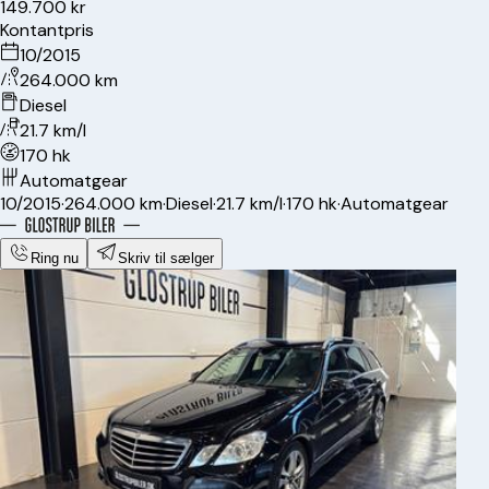
149.700 kr
Kontantpris
10/2015
264.000 km
Diesel
21.7 km/l
170 hk
Automatgear
10/2015
·
264.000 km
·
Diesel
·
21.7 km/l
·
170 hk
·
Automatgear
Ring nu
Skriv til sælger