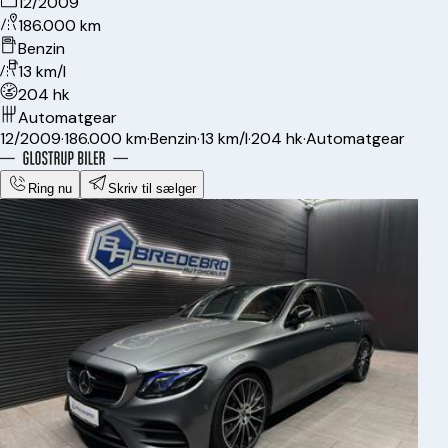
12/2009
186.000 km
Benzin
13 km/l
204 hk
Automatgear
12/2009
·
186.000 km
·
Benzin
·
13 km/l
·
204 hk
·
Automatgear
Ring nu
Skriv til sælger