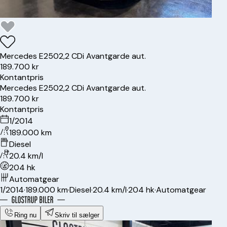
Mercedes
E250
2,2 CDi Avantgarde aut.
189.700 kr
Kontantpris
Mercedes
E250
2,2 CDi Avantgarde aut.
189.700 kr
Kontantpris
1/2014
189.000 km
Diesel
20.4 km/l
204 hk
Automatgear
1/2014
·
189.000 km
·
Diesel
·
20.4 km/l
·
204 hk
·
Automatgear
Ring nu
Skriv til sælger