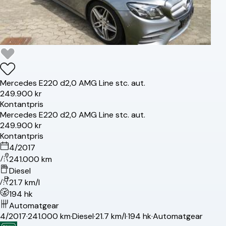
Mercedes
E220 d
2,0 AMG Line stc. aut.
249.900 kr
Kontantpris
Mercedes
E220 d
2,0 AMG Line stc. aut.
249.900 kr
Kontantpris
4/2017
241.000 km
Diesel
21.7 km/l
194 hk
Automatgear
4/2017
·
241.000 km
·
Diesel
·
21.7 km/l
·
194 hk
·
Automatgear