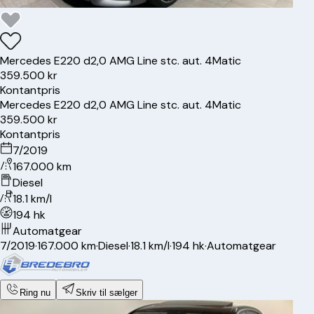
Mercedes
E220 d
2,0 AMG Line stc. aut. 4Matic
359.500 kr
Kontantpris
Mercedes
E220 d
2,0 AMG Line stc. aut. 4Matic
359.500 kr
Kontantpris
7/2019
167.000 km
Diesel
18.1 km/l
194 hk
Automatgear
7/2019
·
167.000 km
·
Diesel
·
18.1 km/l
·
194 hk
·
Automatgear
Ring nu
Skriv til sælger