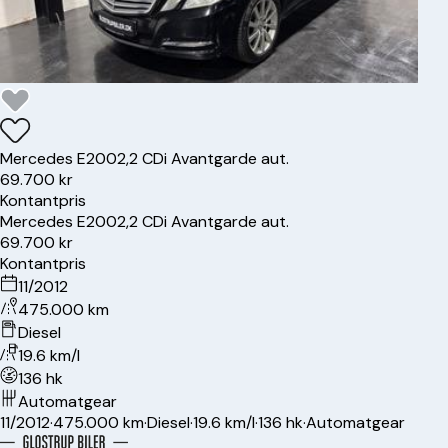
Mercedes
E200
2,2 CDi Avantgarde aut.
69.700 kr
Kontantpris
Mercedes
E200
2,2 CDi Avantgarde aut.
69.700 kr
Kontantpris
11/2012
475.000 km
Diesel
19.6 km/l
136 hk
Automatgear
11/2012
·
475.000 km
·
Diesel
·
19.6 km/l
·
136 hk
·
Automatgear