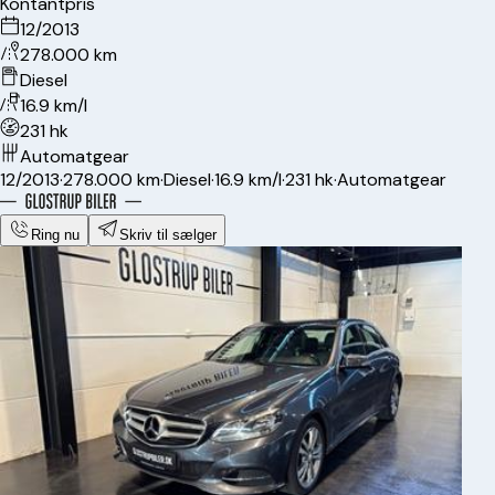
Kontantpris
12/2013
278.000 km
Diesel
16.9 km/l
231 hk
Automatgear
12/2013
·
278.000 km
·
Diesel
·
16.9 km/l
·
231 hk
·
Automatgear
Ring nu
Skriv til sælger