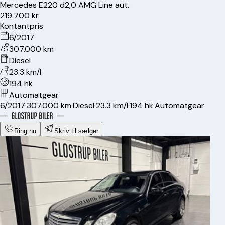
Mercedes
E220 d
2,0 AMG Line aut.
219.700 kr
Kontantpris
6/2017
307.000 km
Diesel
23.3 km/l
194 hk
Automatgear
6/2017
·
307.000 km
·
Diesel
·
23.3 km/l
·
194 hk
·
Automatgear
Ring nu
Skriv til sælger