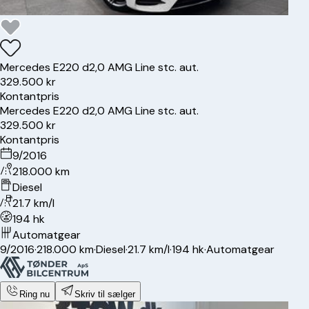
Mercedes
E220 d
2,0 AMG Line stc. aut.
329.500 kr
Kontantpris
Mercedes
E220 d
2,0 AMG Line stc. aut.
329.500 kr
Kontantpris
9/2016
218.000 km
Diesel
21.7 km/l
194 hk
Automatgear
9/2016
·
218.000 km
·
Diesel
·
21.7 km/l
·
194 hk
·
Automatgear
Ring nu
Skriv til sælger