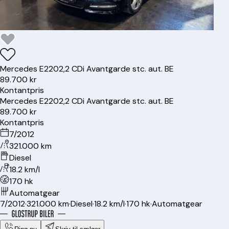
Mercedes
E220
2,2 CDi Avantgarde stc. aut. BE
89.700 kr
Kontantpris
Mercedes
E220
2,2 CDi Avantgarde stc. aut. BE
89.700 kr
Kontantpris
7/2012
321.000 km
Diesel
18.2 km/l
170 hk
Automatgear
7/2012
·
321.000 km
·
Diesel
·
18.2 km/l
·
170 hk
·
Automatgear