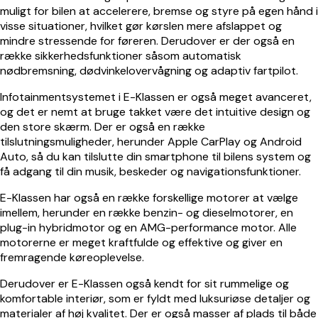
muligt for bilen at accelerere, bremse og styre på egen hånd i
visse situationer, hvilket gør kørslen mere afslappet og
mindre stressende for føreren. Derudover er der også en
række sikkerhedsfunktioner såsom automatisk
nødbremsning, dødvinkelovervågning og adaptiv fartpilot.
Infotainmentsystemet i E-Klassen er også meget avanceret,
og det er nemt at bruge takket være det intuitive design og
den store skærm. Der er også en række
tilslutningsmuligheder, herunder Apple CarPlay og Android
Auto, så du kan tilslutte din smartphone til bilens system og
få adgang til din musik, beskeder og navigationsfunktioner.
E-Klassen har også en række forskellige motorer at vælge
imellem, herunder en række benzin- og dieselmotorer, en
plug-in hybridmotor og en AMG-performance motor. Alle
motorerne er meget kraftfulde og effektive og giver en
fremragende køreoplevelse.
Derudover er E-Klassen også kendt for sit rummelige og
komfortable interiør, som er fyldt med luksuriøse detaljer og
materialer af høj kvalitet. Der er også masser af plads til både