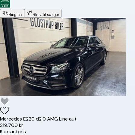
Ring nu
Skriv til sælger
Mercedes
E220 d
2,0 AMG Line aut.
219.700 kr
Kontantpris