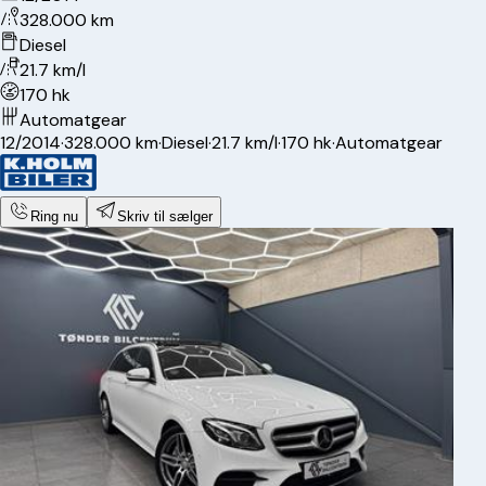
328.000 km
Diesel
21.7 km/l
170 hk
Automatgear
12/2014
·
328.000 km
·
Diesel
·
21.7 km/l
·
170 hk
·
Automatgear
Ring nu
Skriv til sælger