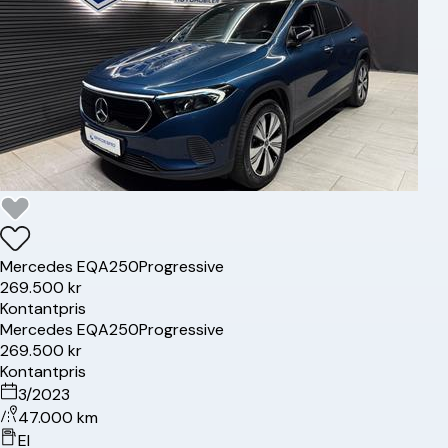
Mercedes
EQA250
Progressive
269.500 kr
Kontantpris
Mercedes
EQA250
Progressive
269.500 kr
Kontantpris
3/2023
47.000 km
El