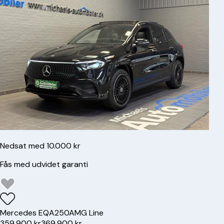
Nedsat med 10.000 kr
Fås med udvidet garanti
Mercedes
EQA250
AMG Line
359.900 kr
369.900 kr