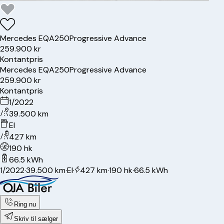
Mercedes
EQA250
Progressive Advance
259.900 kr
Kontantpris
Mercedes
EQA250
Progressive Advance
259.900 kr
Kontantpris
1/2022
39.500 km
El
427 km
190 hk
66.5 kWh
1/2022
·
39.500 km
·
El
·
427 km
·
190 hk
·
66.5 kWh
Ring nu
Skriv til sælger