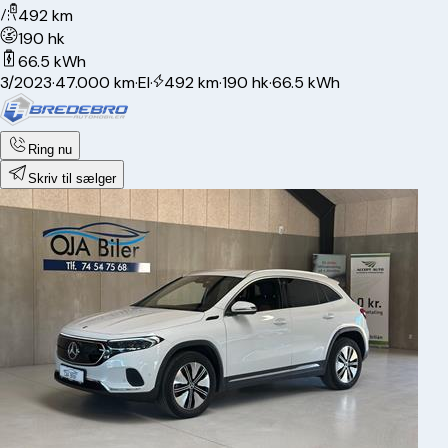
492 km
190 hk
66.5 kWh
3/2023
·
47.000 km
·
El
·
492 km
·
190 hk
·
66.5 kWh
Ring nu
Skriv til sælger