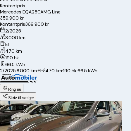
Kontantpris
Mercedes
EQA250
AMG Line
359.900 kr
Kontantpris
369.900 kr
2/2025
8.000 km
El
470 km
190 hk
66.5 kWh
2/2025
·
8.000 km
·
El
·
470 km
·
190 hk
·
66.5 kWh
Ring nu
Skriv til sælger