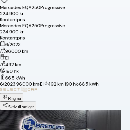
Mercedes
EQA250
Progressive
224.900 kr
Kontantpris
Mercedes
EQA250
Progressive
224.900 kr
Kontantpris
6/2023
96.000 km
El
492 km
190 hk
66.5 kWh
6/2023
·
96.000 km
·
El
·
492 km
·
190 hk
·
66.5 kWh
Ring nu
Skriv til sælger