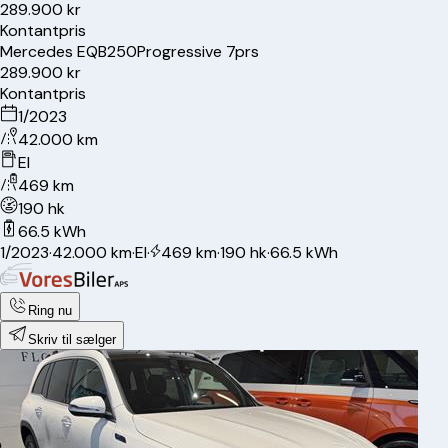
289.900 kr
Kontantpris
Mercedes
EQB250
Progressive 7prs
289.900 kr
Kontantpris
1/2023
42.000 km
El
469 km
190 hk
66.5 kWh
1/2023
·
42.000 km
·
El
·
469 km
·
190 hk
·
66.5 kWh
Ring nu
Skriv til sælger