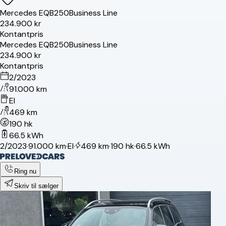
Mercedes
EQB250
Business Line
234.900 kr
Kontantpris
Mercedes
EQB250
Business Line
234.900 kr
Kontantpris
2/2023
91.000 km
El
469 km
190 hk
66.5 kWh
2/2023
·
91.000 km
·
El
·
469 km
·
190 hk
·
66.5 kWh
Ring nu
Skriv til sælger