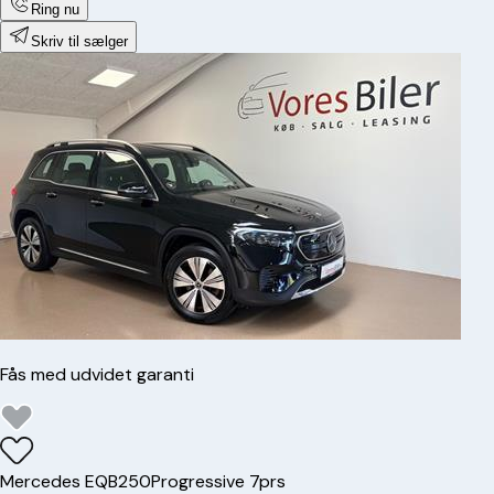
Ring nu
Skriv til sælger
Fås med udvidet garanti
Mercedes
EQB250
Progressive 7prs