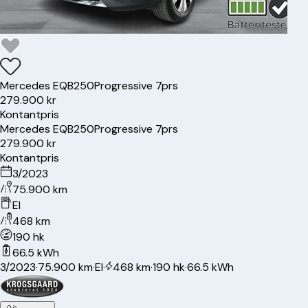
Mercedes
EQB250
Progressive 7prs
279.900 kr
Kontantpris
Mercedes
EQB250
Progressive 7prs
279.900 kr
Kontantpris
3/2023
75.900 km
El
468 km
190 hk
66.5 kWh
3/2023
·
75.900 km
·
El
·
468 km
·
190 hk
·
66.5 kWh