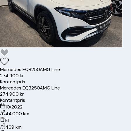
Mercedes
EQB250
AMG Line
274.900 kr
Kontantpris
Mercedes
EQB250
AMG Line
274.900 kr
Kontantpris
10/2022
44.000 km
El
469 km