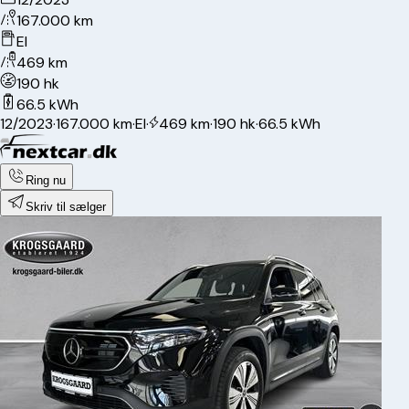
167.000 km
El
469 km
190 hk
66.5 kWh
12/2023
·
167.000 km
·
El
·
469 km
·
190 hk
·
66.5 kWh
Ring nu
Skriv til sælger