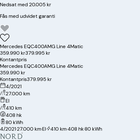
Nedsat med 20.005 kr
Fås med udvidet garanti
Mercedes
EQC400
AMG Line 4Matic
359.990 kr
379.995 kr
Kontantpris
Mercedes
EQC400
AMG Line 4Matic
359.990 kr
Kontantpris
379.995 kr
4/2021
27.000 km
El
410 km
408 hk
80 kWh
4/2021
·
27.000 km
·
El
·
410 km
·
408 hk
·
80 kWh