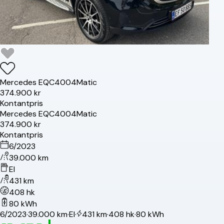
Mercedes
EQC400
4Matic
374.900 kr
Kontantpris
Mercedes
EQC400
4Matic
374.900 kr
Kontantpris
6/2023
39.000 km
El
431 km
408 hk
80 kWh
6/2023
·
39.000 km
·
El
·
431 km
·
408 hk
·
80 kWh