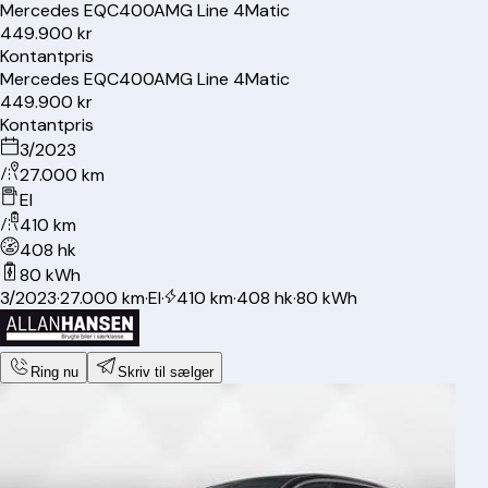
Mercedes
EQC400
AMG Line 4Matic
449.900 kr
Kontantpris
Mercedes
EQC400
AMG Line 4Matic
449.900 kr
Kontantpris
3/2023
27.000 km
El
410 km
408 hk
80 kWh
3/2023
·
27.000 km
·
El
·
410 km
·
408 hk
·
80 kWh
Ring nu
Skriv til sælger