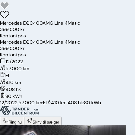
Mercedes
EQC400
AMG Line 4Matic
399.500 kr
Kontantpris
Mercedes
EQC400
AMG Line 4Matic
399.500 kr
Kontantpris
12/2022
57.000 km
El
410 km
408 hk
80 kWh
12/2022
·
57.000 km
·
El
·
410 km
·
408 hk
·
80 kWh
Ring nu
Skriv til sælger