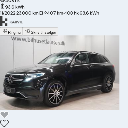
408 hk
93.6 kWh
11/2022
·
23.000 km
·
El
·
407 km
·
408 hk
·
93.6 kWh
Ring nu
Skriv til sælger