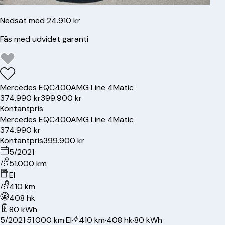
Nedsat med 24.910 kr
Fås med udvidet garanti
Mercedes
EQC400
AMG Line 4Matic
374.990 kr
399.900 kr
Kontantpris
Mercedes
EQC400
AMG Line 4Matic
374.990 kr
Kontantpris
399.900 kr
5/2021
51.000 km
El
410 km
408 hk
80 kWh
5/2021
·
51.000 km
·
El
·
410 km
·
408 hk
·
80 kWh