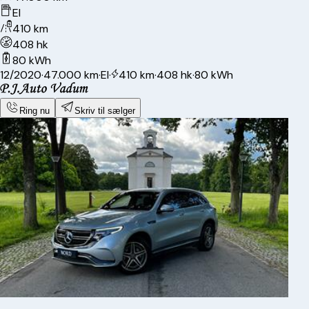
El
410 km
408 hk
80 kWh
12/2020
·
47.000 km
·
El
·
410 km
·
408 hk
·
80 kWh
Ring nu
Skriv til sælger