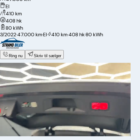
El
410 km
408 hk
80 kWh
3/2022
·
47.000 km
·
El
·
410 km
·
408 hk
·
80 kWh
Ring nu
Skriv til sælger