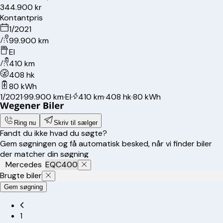
344.900 kr
Kontantpris
1/2021
99.900 km
El
410 km
408 hk
80 kWh
1/2021
·
99.900 km
·
El
·
410 km
·
408 hk
·
80 kWh
Ring nu
Skriv til sælger
Fandt du ikke hvad du søgte?
Gem søgningen og få automatisk besked, når vi finder biler
der matcher din søgning
Mercedes
EQC400
Brugte biler
Gem søgning
1