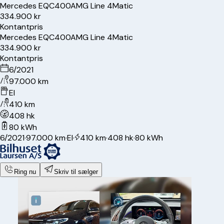
Mercedes
EQC400
AMG Line 4Matic
334.900 kr
Kontantpris
Mercedes
EQC400
AMG Line 4Matic
334.900 kr
Kontantpris
6/2021
97.000 km
El
410 km
408 hk
80 kWh
6/2021
·
97.000 km
·
El
·
410 km
·
408 hk
·
80 kWh
Ring nu
Skriv til sælger