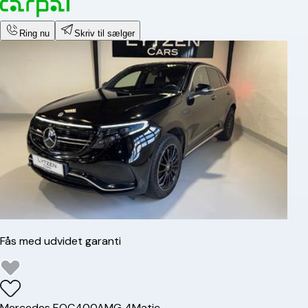
Ring nu
Skriv til sælger
Fås med udvidet garanti
Mercedes
EQC400
AMG 4Matic