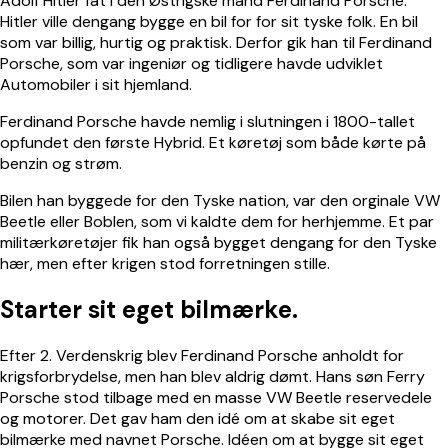
Adolf Hitler fat i den Østrigske mand Ferdinand Porsche.
Hitler ville dengang bygge en bil for for sit tyske folk. En bil
som var billig, hurtig og praktisk. Derfor gik han til Ferdinand
Porsche, som var ingeniør og tidligere havde udviklet
Automobiler i sit hjemland.
Ferdinand Porsche havde nemlig i slutningen i 1800-tallet
opfundet den første Hybrid. Et køretøj som både kørte på
benzin og strøm.
Bilen han byggede for den Tyske nation, var den orginale
VW
Beetle
eller Boblen, som vi kaldte dem for herhjemme. Et par
militærkøretøjer fik han også bygget dengang for den Tyske
hær, men efter krigen stod forretningen stille.
Starter sit eget bilmærke.
Efter 2. Verdenskrig blev Ferdinand Porsche anholdt for
krigsforbrydelse, men han blev aldrig dømt. Hans søn Ferry
Porsche stod tilbage med en masse
VW Beetle
reservedele
og motorer. Det gav ham den idé om at skabe sit eget
bilmærke med navnet Porsche. Idéen om at bygge sit eget