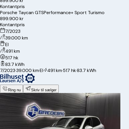
899.900 kr
Kontantpris
Porsche
Taycan GTS
Performance+ Sport Turismo
899.900 kr
Kontantpris
7/2023
39.000 km
El
491 km
517 hk
83.7 kWh
7/2023
·
39.000 km
·
El
·
491 km
·
517 hk
·
83.7 kWh
Ring nu
Skriv til sælger