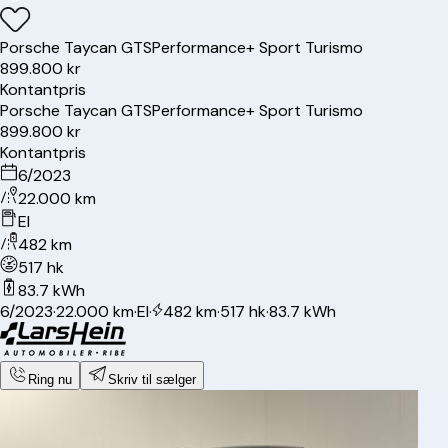
Porsche
Taycan GTS
Performance+ Sport Turismo
899.800 kr
Kontantpris
Porsche
Taycan GTS
Performance+ Sport Turismo
899.800 kr
Kontantpris
6/2023
22.000 km
El
482 km
517 hk
83.7 kWh
6/2023
·
22.000 km
·
El
·
482 km
·
517 hk
·
83.7 kWh
Ring nu
Skriv til sælger