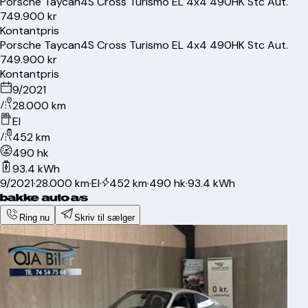
Porsche
Taycan
4S Cross Turismo EL 4x4 490HK Stc Aut.
749.900 kr
Kontantpris
Porsche
Taycan
4S Cross Turismo EL 4x4 490HK Stc Aut.
749.900 kr
Kontantpris
9/2021
28.000 km
El
452 km
490 hk
93.4 kWh
9/2021
·
28.000 km
·
El
·
452 km
·
490 hk
·
93.4 kWh
Ring nu
Skriv til sælger