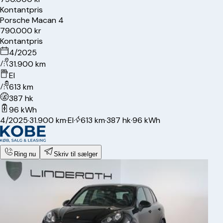
Kontantpris
Porsche
Macan 4
790.000 kr
Kontantpris
4/2025
31.900 km
El
613 km
387 hk
96 kWh
4/2025
·
31.900 km
·
El
·
613 km
·
387 hk
·
96 kWh
Ring nu
Skriv til sælger