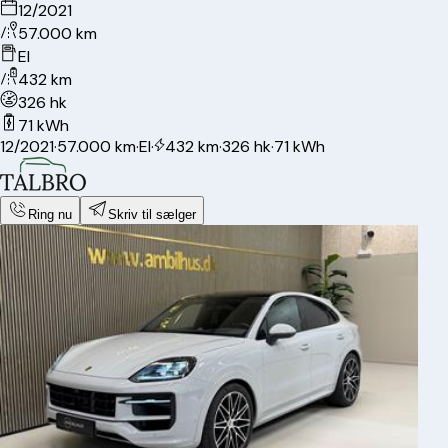
12/2021
57.000 km
El
432 km
326 hk
71 kWh
12/2021
·
57.000 km
·
El
·
432 km
·
326 hk
·
71 kWh
Ring nu
Skriv til sælger