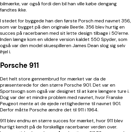
bilmærke, var også fordi den bil han ville købe dengang
fandtes ikke.
I stedet for byggede han den første Porsch med navnet 356,
som var bygget på den originale Beetle. 356 blev hurtig en
succes på racerbanen med sit lette design tilbage i 50’erne.
Inden længe kom en vildere version kaldet 550 Spyder, som
også var den model skuespilleren James Dean slog sig selv
ihjel i.
Porsche 911
Det helt store gennembrud for mærket var da de
præsenterede for den større Porsche 901. Det var en
Sportsvogn som også var designet til at køre længere ture i.
Dog var der et mindre problem med navnet, hvor Franske
Peugeot mente at de ejede rettighederne til navnet 901.
Derfor måtte Porsche ændre det til 911 i 1964.
911 blev endnu en større succes for mærket, hvor 911 blev
hurtigt kendt på de forskellige racerbaner verden over.