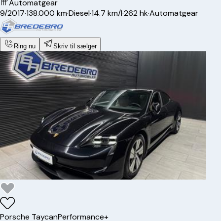
Automatgear
9/2017
·
138.000 km
·
Diesel
·
14.7 km/l
·
262 hk
·
Automatgear
Ring nu
Skriv til sælger
Porsche
Taycan
Performance+