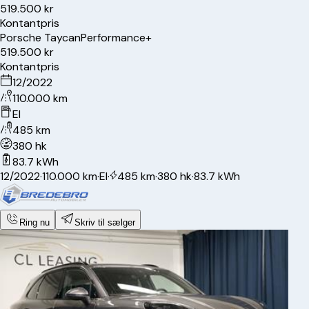
519.500 kr
Kontantpris
Porsche
Taycan
Performance+
519.500 kr
Kontantpris
12/2022
110.000 km
El
485 km
380 hk
83.7 kWh
12/2022
·
110.000 km
·
El
·
485 km
·
380 hk
·
83.7 kWh
Ring nu
Skriv til sælger