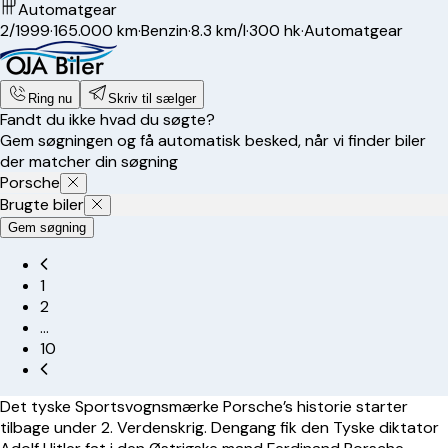
Automatgear
2/1999
·
165.000 km
·
Benzin
·
8.3 km/l
·
300 hk
·
Automatgear
Ring nu
Skriv til sælger
Fandt du ikke hvad du søgte?
Gem søgningen og få automatisk besked, når vi finder biler
der matcher din søgning
Porsche
Brugte biler
Gem søgning
1
2
…
10
Det tyske Sportsvognsmærke Porsche’s historie starter
tilbage under 2. Verdenskrig. Dengang fik den Tyske diktator