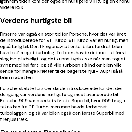
Igennem tiden kom der også en hurtigere 911 RS og en endnu
vildere RSR
Verdens hurtigste bil
Firserne var også en stor tid for Porsche, hvor det var året
de introducerede for 911 Turbo. 911 Turbo var en hurtig, men
også farlig bil. Den fik øgenavnet enke-bilen, fordi at bilen
havde så meget turbolag. Turboen havde det med at først
slog ind pludseligt, og det kunne typisk ske når man tog et
sving med høj fart, og så ville turboen slå ind og bilen ville
sende for mange kræfter til de bagerste hjul - wupti så lå
bilen i rabatten.
Porsche skabte forsider da de introducerede for det der
dengang var verdens hurtigste og mest avancerede bil.
Porsche 959 var mærkets første Superbil, hvor 959 brugte
teknikken fra 911 Turbo, men man havde forbedret
turbolaggen, og så var bilen også den første Superbil med
firehjulstræk.