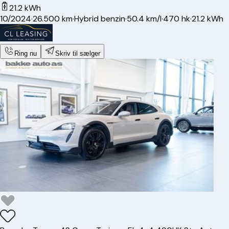
21.2 kWh
10/2024
·
26.500 km
·
Hybrid benzin
·
50.4 km/l
·
470 hk
·
21.2 kWh
Ring nu
Skriv til sælger