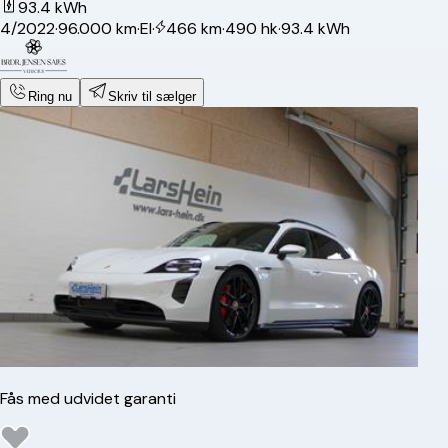
93.4 kWh
4/2022
·
96.000 km
·
El
·
466 km
·
490 hk
·
93.4 kWh
Ring nu
Skriv til sælger
Fås med udvidet garanti