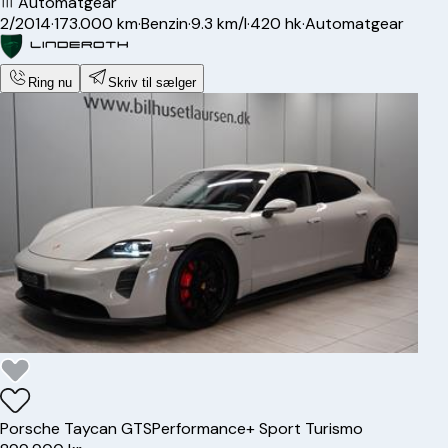
Automatgear
2/2014
·
173.000 km
·
Benzin
·
9.3 km/l
·
420 hk
·
Automatgear
Ring nu
Skriv til sælger
Porsche
Taycan GTS
Performance+ Sport Turismo