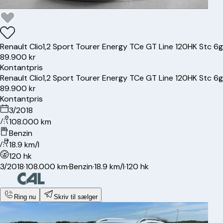
Renault
Clio
1,2 Sport Tourer Energy TCe GT Line 120HK Stc 6g
89.900 kr
Kontantpris
Renault
Clio
1,2 Sport Tourer Energy TCe GT Line 120HK Stc 6g
89.900 kr
Kontantpris
3/2018
108.000 km
Benzin
18.9 km/l
120 hk
3/2018
·
108.000 km
·
Benzin
·
18.9 km/l
·
120 hk
Ring nu
Skriv til sælger