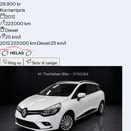
29.900 kr
Kontantpris
2012
223.000 km
Diesel
25 km/l
2012
·
223.000 km
·
Diesel
·
25 km/l
Ring nu
Skriv til sælger