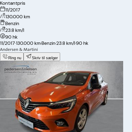
Kontantpris
11/2017
130.000 km
Benzin
23.8 km/l
90 hk
11/2017
·
130.000 km
·
Benzin
·
23.8 km/l
·
90 hk
Ring nu
Skriv til sælger