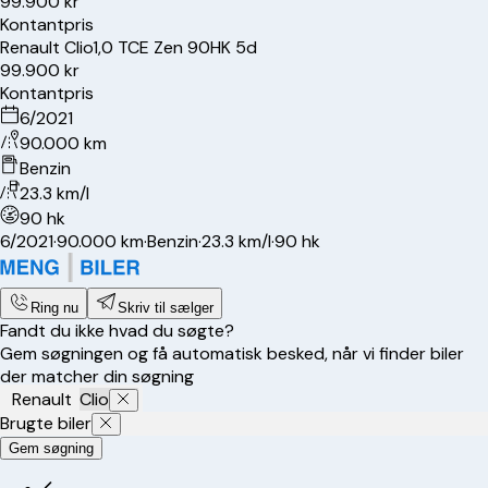
99.900 kr
Kontantpris
Renault
Clio
1,0 TCE Zen 90HK 5d
99.900 kr
Kontantpris
6/2021
90.000 km
Benzin
23.3 km/l
90 hk
6/2021
·
90.000 km
·
Benzin
·
23.3 km/l
·
90 hk
Ring nu
Skriv til sælger
Fandt du ikke hvad du søgte?
Gem søgningen og få automatisk besked, når vi finder biler
der matcher din søgning
Renault
Clio
Brugte biler
Gem søgning