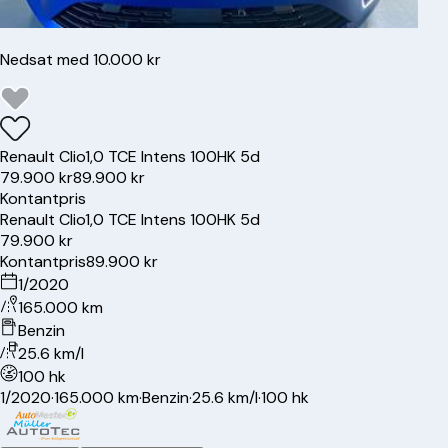
Nedsat med 10.000 kr
Renault
Clio
1,0 TCE Intens 100HK 5d
79.900 kr
89.900 kr
Kontantpris
Renault
Clio
1,0 TCE Intens 100HK 5d
79.900 kr
Kontantpris
89.900 kr
1/2020
165.000 km
Benzin
25.6 km/l
100 hk
1/2020
·
165.000 km
·
Benzin
·
25.6 km/l
·
100 hk