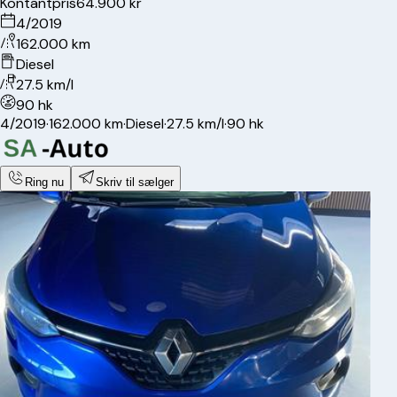
Kontantpris
64.900 kr
4/2019
162.000 km
Diesel
27.5 km/l
90 hk
4/2019
·
162.000 km
·
Diesel
·
27.5 km/l
·
90 hk
Ring nu
Skriv til sælger