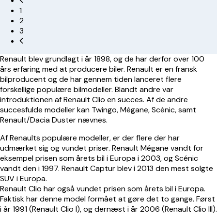
1
2
3
Renault blev grundlagt i år 1898, og de har derfor over 100
års erfaring med at producere biler. Renault er en fransk
bilproducent og de har gennem tiden lanceret flere
forskellige populære bilmodeller. Blandt andre var
introduktionen af Renault Clio en succes. Af de andre
succesfulde modeller kan
Twingo
,
Mégane
,
Scénic
, samt
Renault/
Dacia Duster
nævnes.
Af Renaults populære modeller, er der flere der har
udmærket sig og vundet priser.
Renault Mégane
vandt for
eksempel prisen som årets bil i Europa i 2003, og
Scénic
vandt den i 1997.
Renault Captur
blev i 2013 den mest solgte
SUV i Europa.
Renault Clio har også vundet prisen som årets bil i Europa.
Faktisk har denne model formået at gøre det to gange. Først
i år 1991 (
Renault Clio I
), og dernæst i år 2006 (
Renault Clio III
).