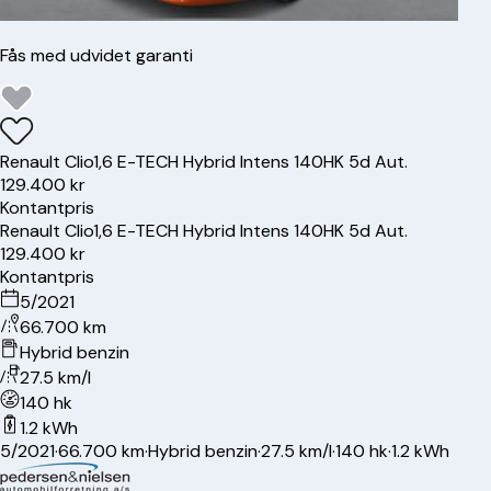
Fås med udvidet garanti
Renault
Clio
1,6 E-TECH Hybrid Intens 140HK 5d Aut.
129.400 kr
Kontantpris
Renault
Clio
1,6 E-TECH Hybrid Intens 140HK 5d Aut.
129.400 kr
Kontantpris
5/2021
66.700 km
Hybrid benzin
27.5 km/l
140 hk
1.2 kWh
5/2021
·
66.700 km
·
Hybrid benzin
·
27.5 km/l
·
140 hk
·
1.2 kWh