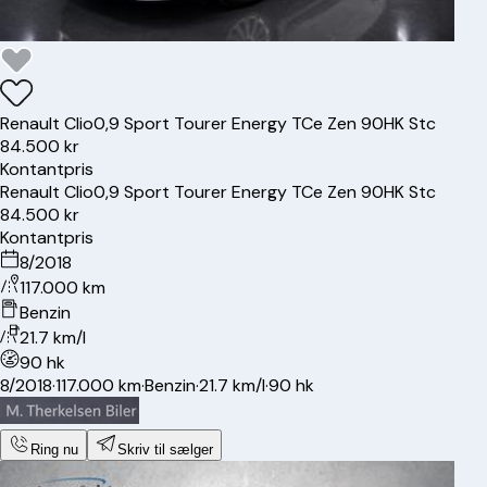
Renault
Clio
0,9 Sport Tourer Energy TCe Zen 90HK Stc
84.500 kr
Kontantpris
Renault
Clio
0,9 Sport Tourer Energy TCe Zen 90HK Stc
84.500 kr
Kontantpris
8/2018
117.000 km
Benzin
21.7 km/l
90 hk
8/2018
·
117.000 km
·
Benzin
·
21.7 km/l
·
90 hk
Ring nu
Skriv til sælger