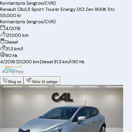
Kontantpris (engros/CVR)
Renault
Clio
1,5 Sport Tourer Energy DCI Zen 90HK Stc
55.000 kr
Kontantpris (engros/CVR)
4/2018
121.000 km
Diesel
31.3 km/l
90 hk
4/2018
·
121.000 km
·
Diesel
·
31.3 km/l
·
90 hk
Ring nu
Skriv til sælger