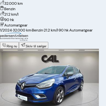
32.000 km
Benzin
21.2 km/l
90 hk
Automatgear
1/2024
·
32.000 km
·
Benzin
·
21.2 km/l
·
90 hk
·
Automatgear
Ring nu
Skriv til sælger