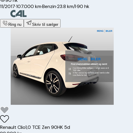
90 hk
11/2017
·
107.000 km
·
Benzin
·
23.8 km/l
·
90 hk
Ring nu
Skriv til sælger
Renault
Clio
1,0 TCE Zen 90HK 5d