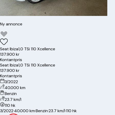
Ny annonce
Seat
Ibiza
1,0 TSi 110 Xcellence
137.900 kr
Kontantpris
Seat
Ibiza
1,0 TSi 110 Xcellence
137.900 kr
Kontantpris
3/2022
40.000 km
Benzin
23.7 km/l
110 hk
3/2022
·
40.000 km
·
Benzin
·
23.7 km/l
·
110 hk