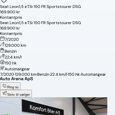
Seat
Leon
1,5 eTSi 150 FR Sportstourer DSG
169.900 kr
Kontantpris
Seat
Leon
1,5 eTSi 150 FR Sportstourer DSG
169.900 kr
Kontantpris
7/2020
129.000 km
Benzin
22.4 km/l
150 hk
Automatgear
7/2020
·
129.000 km
·
Benzin
·
22.4 km/l
·
150 hk
·
Automatgear
Ring nu
Skriv til sælger