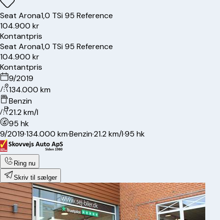
Seat
Arona
1,0 TSi 95 Reference
104.900 kr
Kontantpris
Seat
Arona
1,0 TSi 95 Reference
104.900 kr
Kontantpris
9/2019
134.000 km
Benzin
21.2 km/l
95 hk
9/2019
·
134.000 km
·
Benzin
·
21.2 km/l
·
95 hk
Ring nu
Skriv til sælger