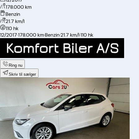
178.000 km
Benzin
21.7 km/l
110 hk
12/2017
·
178.000 km
·
Benzin
·
21.7 km/l
·
110 hk
Ring nu
Skriv til sælger