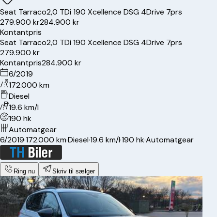
Seat
Tarraco
2,0 TDi 190 Xcellence DSG 4Drive 7prs
279.900 kr
284.900 kr
Kontantpris
Seat
Tarraco
2,0 TDi 190 Xcellence DSG 4Drive 7prs
279.900 kr
Kontantpris
284.900 kr
6/2019
172.000 km
Diesel
19.6 km/l
190 hk
Automatgear
6/2019
·
172.000 km
·
Diesel
·
19.6 km/l
·
190 hk
·
Automatgear
Ring nu
Skriv til sælger