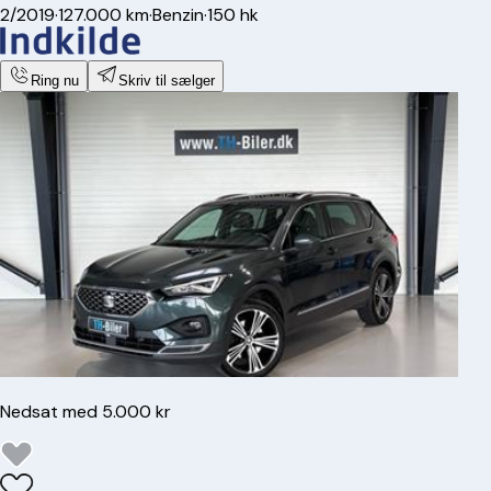
2/2019
·
127.000 km
·
Benzin
·
150 hk
Ring nu
Skriv til sælger
Nedsat med 5.000 kr