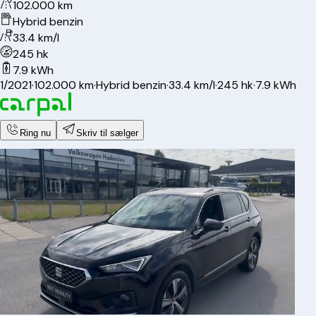
102.000 km
Hybrid benzin
33.4 km/l
245 hk
7.9 kWh
1/2021
·
102.000 km
·
Hybrid benzin
·
33.4 km/l
·
245 hk
·
7.9 kWh
Ring nu
Skriv til sælger