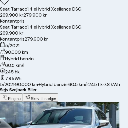
Seat
Tarraco
1,4 eHybrid Xcellence DSG
269.900 kr
279.900 kr
Kontantpris
Seat
Tarraco
1,4 eHybrid Xcellence DSG
269.900 kr
Kontantpris
279.900 kr
5/2021
90.000 km
Hybrid benzin
60.5 km/l
245 hk
7.8 kWh
5/2021
·
90.000 km
·
Hybrid benzin
·
60.5 km/l
·
245 hk
·
7.8 kWh
Ring nu
Skriv til sælger