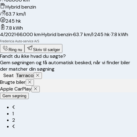
Hybrid benzin
63.7 km/l
245 hk
7.8 kWh
4/2021
·
66.000 km
·
Hybrid benzin
·
63.7 km/l
·
245 hk
·
7.8 kWh
Ring nu
Skriv til sælger
Fandt du ikke hvad du søgte?
Gem søgningen og få automatisk besked, når vi finder biler
der matcher din søgning
Seat
Tarraco
Brugte biler
Apple CarPlay
Gem søgning
1
2