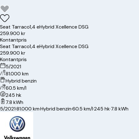
Seat
Tarraco
1,4 eHybrid Xcellence DSG
259.900 kr
Kontantpris
Seat
Tarraco
1,4 eHybrid Xcellence DSG
259.900 kr
Kontantpris
5/2021
81.000 km
Hybrid benzin
60.5 km/l
245 hk
7.8 kWh
5/2021
·
81.000 km
·
Hybrid benzin
·
60.5 km/l
·
245 hk
·
7.8 kWh