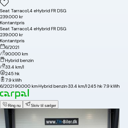
Seat
Tarraco
1,4 eHybrid FR DSG
239.000 kr
Kontantpris
Seat
Tarraco
1,4 eHybrid FR DSG
239.000 kr
Kontantpris
6/2021
90.000 km
Hybrid benzin
33.4 km/l
245 hk
7.9 kWh
6/2021
·
90.000 km
·
Hybrid benzin
·
33.4 km/l
·
245 hk
·
7.9 kWh
Ring nu
Skriv til sælger