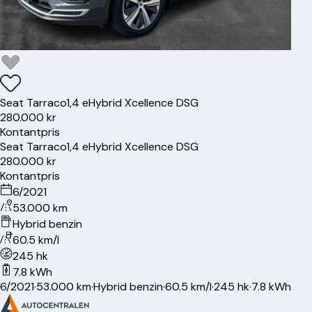
Seat
Tarraco
1,4 eHybrid Xcellence DSG
280.000 kr
Kontantpris
Seat
Tarraco
1,4 eHybrid Xcellence DSG
280.000 kr
Kontantpris
6/2021
53.000 km
Hybrid benzin
60.5 km/l
245 hk
7.8 kWh
6/2021
·
53.000 km
·
Hybrid benzin
·
60.5 km/l
·
245 hk
·
7.8 kWh