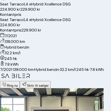
Seat
Tarraco
1,4 eHybrid Xcellence DSG
224.900 kr
229.900 kr
Kontantpris
Seat
Tarraco
1,4 eHybrid Xcellence DSG
224.900 kr
Kontantpris
229.900 kr
7/2021
138.000 km
Hybrid benzin
32.2 km/l
245 hk
7.8 kWh
7/2021
·
138.000 km
·
Hybrid benzin
·
32.2 km/l
·
245 hk
·
7.8 kWh
Ring nu
Skriv til sælger