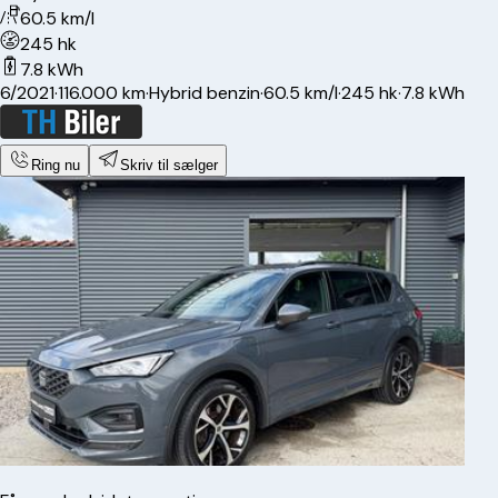
60.5 km/l
245 hk
7.8 kWh
6/2021
·
116.000 km
·
Hybrid benzin
·
60.5 km/l
·
245 hk
·
7.8 kWh
Ring nu
Skriv til sælger