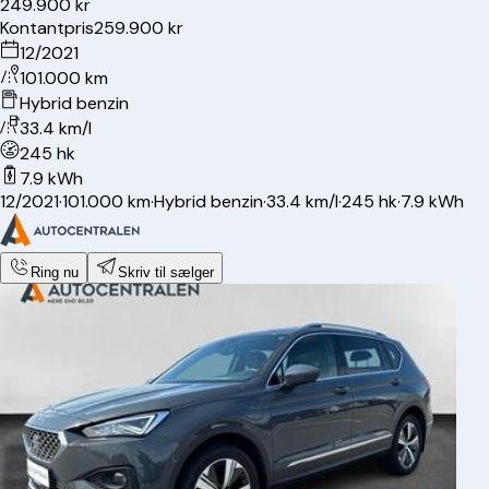
249.900 kr
Kontantpris
259.900 kr
12/2021
101.000 km
Hybrid benzin
33.4 km/l
245 hk
7.9 kWh
12/2021
·
101.000 km
·
Hybrid benzin
·
33.4 km/l
·
245 hk
·
7.9 kWh
Ring nu
Skriv til sælger