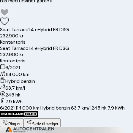
Fås med udvidet garanti
Seat
Tarraco
1,4 eHybrid FR DSG
232.900 kr
Kontantpris
Seat
Tarraco
1,4 eHybrid FR DSG
232.900 kr
Kontantpris
6/2021
114.000 km
Hybrid benzin
63.7 km/l
245 hk
7.9 kWh
6/2021
·
114.000 km
·
Hybrid benzin
·
63.7 km/l
·
245 hk
·
7.9 kWh
Ring nu
Skriv til sælger