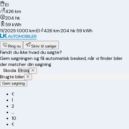
El
426 km
204 hk
59 kWh
11/2025
·
1.000 km
·
El
·
426 km
·
204 hk
·
59 kWh
Ring nu
Skriv til sælger
Fandt du ikke hvad du søgte?
Gem søgningen og få automatisk besked, når vi finder biler
der matcher din søgning
Skoda
Elroq
Brugte biler
Gem søgning
1
2
…
10