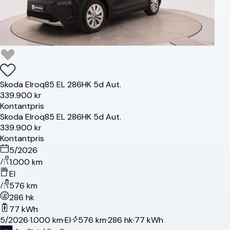
Skoda
Elroq
85 EL 286HK 5d Aut.
339.900 kr
Kontantpris
Skoda
Elroq
85 EL 286HK 5d Aut.
339.900 kr
Kontantpris
5/2026
1.000 km
El
576 km
286 hk
77 kWh
5/2026
·
1.000 km
·
El
·
576 km
·
286 hk
·
77 kWh