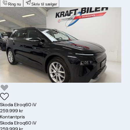
Ring nu
Skriv til sælger
Skoda
Elroq
60 iV
259.999 kr
Kontantpris
Skoda
Elroq
60 iV
259.999 kr