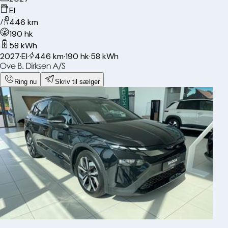
El
446 km
190 hk
58 kWh
2027
·
El
·
446 km
·
190 hk
·
58 kWh
Ring nu
Skriv til sælger