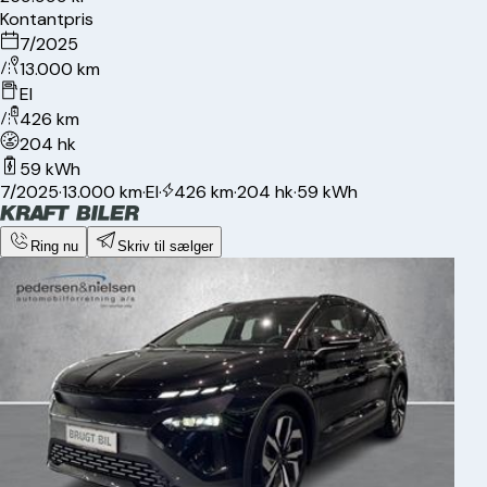
Kontantpris
7/2025
13.000 km
El
426 km
204 hk
59 kWh
7/2025
·
13.000 km
·
El
·
426 km
·
204 hk
·
59 kWh
Ring nu
Skriv til sælger