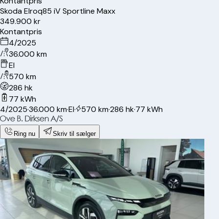
Kontantpris
Skoda
Elroq
85 iV Sportline Maxx
349.900 kr
Kontantpris
4/2025
36.000 km
El
570 km
286 hk
77 kWh
4/2025
·
36.000 km
·
El
·
570 km
·
286 hk
·
77 kWh
Ring nu
Skriv til sælger