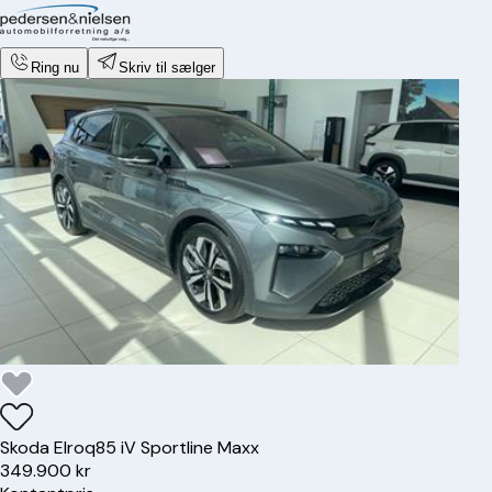
Ring nu
Skriv til sælger
Skoda
Elroq
85 iV Sportline Maxx
349.900 kr