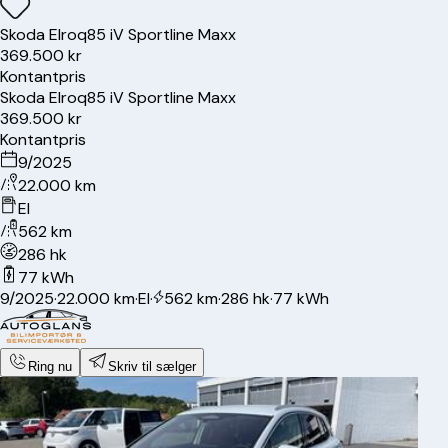
Skoda
Elroq
85 iV Sportline Maxx
369.500 kr
Kontantpris
Skoda
Elroq
85 iV Sportline Maxx
369.500 kr
Kontantpris
9/2025
22.000 km
El
562 km
286 hk
77 kWh
9/2025
·
22.000 km
·
El
·
562 km
·
286 hk
·
77 kWh
Ring nu
Skriv til sælger