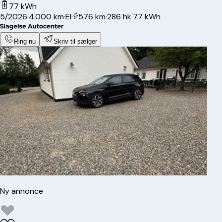
77 kWh
5/2026
·
4.000 km
·
El
·
576 km
·
286 hk
·
77 kWh
Ring nu
Skriv til sælger
Ny annonce