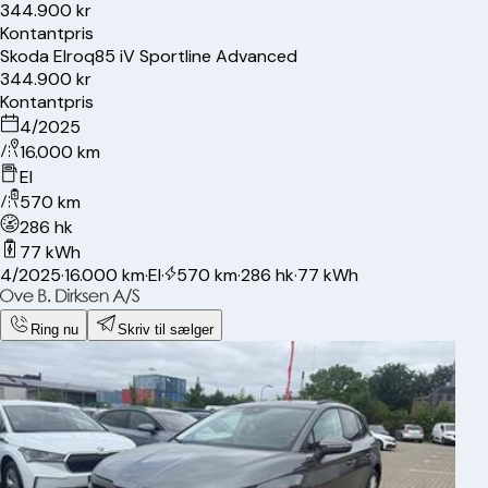
344.900 kr
Kontantpris
Skoda
Elroq
85 iV Sportline Advanced
344.900 kr
Kontantpris
4/2025
16.000 km
El
570 km
286 hk
77 kWh
4/2025
·
16.000 km
·
El
·
570 km
·
286 hk
·
77 kWh
Ring nu
Skriv til sælger