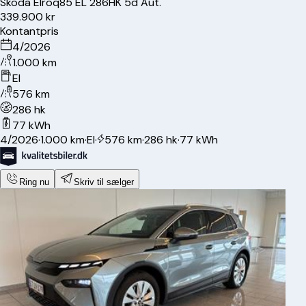
Skoda
Elroq
85 EL 286HK 5d Aut.
339.900 kr
Kontantpris
4/2026
1.000 km
El
576 km
286 hk
77 kWh
4/2026
·
1.000 km
·
El
·
576 km
·
286 hk
·
77 kWh
Ring nu
Skriv til sælger