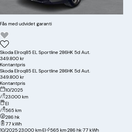
Fås med udvidet garanti
Skoda
Elroq
85 EL Sportline 286HK 5d Aut.
349.800 kr
Kontantpris
Skoda
Elroq
85 EL Sportline 286HK 5d Aut.
349.800 kr
Kontantpris
10/2025
23.000 km
El
565 km
286 hk
77 kWh
10/2025
·
23.000 km
·
El
·
565 km
·
286 hk
·
77 kWh