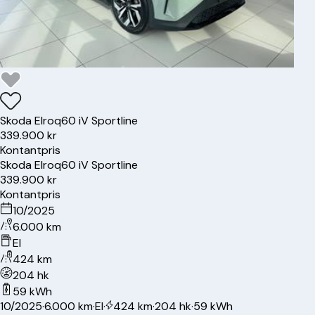
Skoda
Elroq
60 iV Sportline
339.900 kr
Kontantpris
Skoda
Elroq
60 iV Sportline
339.900 kr
Kontantpris
10/2025
6.000 km
El
424 km
204 hk
59 kWh
10/2025
·
6.000 km
·
El
·
424 km
·
204 hk
·
59 kWh