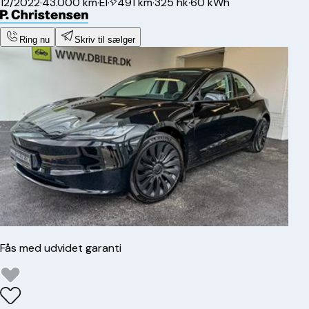
12/2022
·
43.000 km
·
El
·
491 km
·
325 hk
·
60 kWh
Ring nu
Skriv til sælger
Fås med udvidet garanti