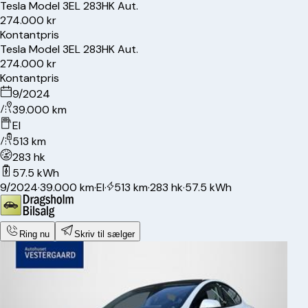
Tesla
Model 3
EL 283HK Aut.
274.000 kr
Kontantpris
Tesla
Model 3
EL 283HK Aut.
274.000 kr
Kontantpris
9/2024
39.000 km
El
513 km
283 hk
57.5 kWh
9/2024
·
39.000 km
·
El
·
513 km
·
283 hk
·
57.5 kWh
Ring nu
Skriv til sælger