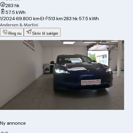
283 hk
57.5 kWh
1/2024
·
69.800 km
·
El
·
513 km
·
283 hk
·
57.5 kWh
Ring nu
Skriv til sælger
Ny annonce