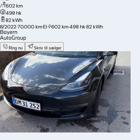
602 km
498 hk
82 kWh
8/2022
·
70.000 km
·
El
·
602 km
·
498 hk
·
82 kWh
Ring nu
Skriv til sælger