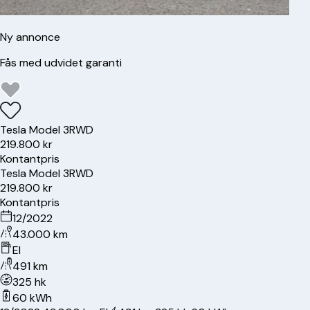
Ny annonce
Fås med udvidet garanti
Tesla
Model 3
RWD
219.800 kr
Kontantpris
Tesla
Model 3
RWD
219.800 kr
Kontantpris
12/2022
43.000 km
El
491 km
325 hk
60 kWh