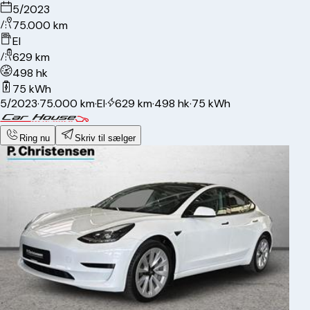
5/2023
75.000 km
El
629 km
498 hk
75 kWh
5/2023
·
75.000 km
·
El
·
629 km
·
498 hk
·
75 kWh
Ring nu
Skriv til sælger