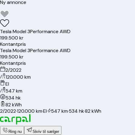
Ny annonce
Tesla
Model 3
Performance AWD
199.500 kr
Kontantpris
Tesla
Model 3
Performance AWD
199.500 kr
Kontantpris
2/2022
120.000 km
El
547 km
534 hk
82 kWh
2/2022
·
120.000 km
·
El
·
547 km
·
534 hk
·
82 kWh
Ring nu
Skriv til sælger