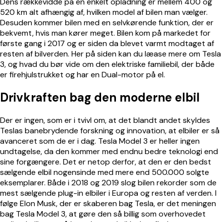
Dens rækkevidde på en enkelt opladning er mellem 400 og
520 km alt afhængig af, hvilken model af bilen man vælger.
Desuden kommer bilen med en selvkørende funktion, der er
bekvemt, hvis man kører meget. Bilen kom på markedet for
første gang i 2017 og er siden da blevet varmt modtaget af
resten af bilverden. Her på siden kan du læase mere om Tesla
3, og hvad du bør vide om den elektriske familiebil, der både
er firehjulstrukket og har en Dual-motor på el.
Drivkraften bag den moderne elbil
Der er ingen, som er i tvivl om, at det blandt andet skyldes
Teslas banebrydende forskning og innovation, at elbiler er så
avanceret som de er i dag. Tesla Model 3 er heller ingen
undtagelse, da den kommer med endnu bedre teknologi end
sine forgængere. Det er netop derfor, at den er den bedst
sælgende elbil nogensinde med mere end 500.000 solgte
eksemplarer. Både i 2018 og 2019 slog bilen rekorder som de
mest sælgende plug-in elbiler i Europa og resten af verden. I
følge Elon Musk, der er skaberen bag Tesla, er det meningen
bag Tesla Model 3, at gøre den så billig som overhovedet