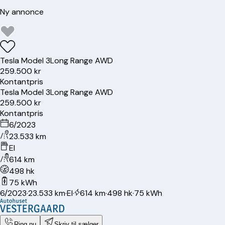
Ny annonce
Tesla
Model 3
Long Range AWD
259.500 kr
Kontantpris
Tesla
Model 3
Long Range AWD
259.500 kr
Kontantpris
6/2023
23.533 km
El
614 km
498 hk
75 kWh
6/2023
·
23.533 km
·
El
·
614 km
·
498 hk
·
75 kWh
Ring nu
Skriv til sælger