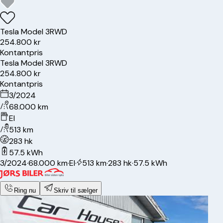
Tesla
Model 3
RWD
254.800 kr
Kontantpris
Tesla
Model 3
RWD
254.800 kr
Kontantpris
3/2024
68.000 km
El
513 km
283 hk
57.5 kWh
3/2024
·
68.000 km
·
El
·
513 km
·
283 hk
·
57.5 kWh
Ring nu
Skriv til sælger