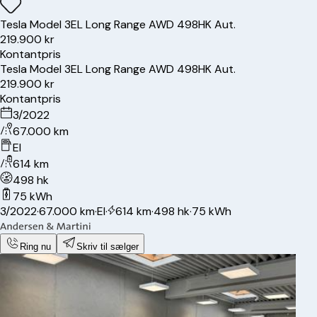
Tesla
Model 3
EL Long Range AWD 498HK Aut.
219.900 kr
Kontantpris
Tesla
Model 3
EL Long Range AWD 498HK Aut.
219.900 kr
Kontantpris
3/2022
67.000 km
El
614 km
498 hk
75 kWh
3/2022
·
67.000 km
·
El
·
614 km
·
498 hk
·
75 kWh
Ring nu
Skriv til sælger