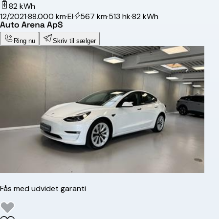
82 kWh
12/2021
·
88.000 km
·
El
·
567 km
·
513 hk
·
82 kWh
Ring nu
Skriv til sælger
Fås med udvidet garanti