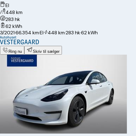
El
448 km
283 hk
62 kWh
3/2021
·
66.354 km
·
El
·
448 km
·
283 hk
·
62 kWh
Ring nu
Skriv til sælger