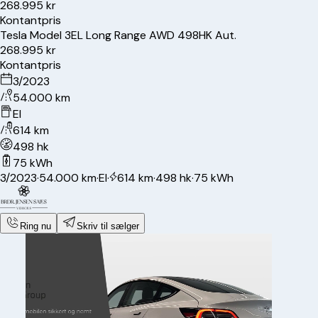
268.995 kr
Kontantpris
Tesla
Model 3
EL Long Range AWD 498HK Aut.
268.995 kr
Kontantpris
3/2023
54.000 km
El
614 km
498 hk
75 kWh
3/2023
·
54.000 km
·
El
·
614 km
·
498 hk
·
75 kWh
Ring nu
Skriv til sælger