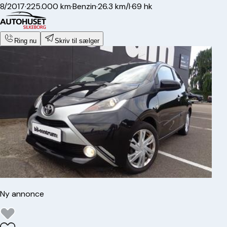
8/2017
·
225.000 km
·
Benzin
·
26.3 km/l
·
69 hk
Ring nu
Skriv til sælger
Ny annonce