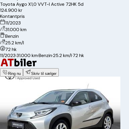
Toyota
Aygo X
1,0 VVT-I Active 72HK 5d
124.900 kr
Kontantpris
11/2023
31.000 km
Benzin
25.2 km/l
72 hk
11/2023
·
31.000 km
·
Benzin
·
25.2 km/l
·
72 hk
Ring nu
Skriv til sælger