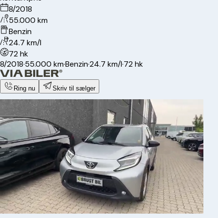
8/2018
55.000 km
Benzin
24.7 km/l
72 hk
8/2018
·
55.000 km
·
Benzin
·
24.7 km/l
·
72 hk
Ring nu
Skriv til sælger