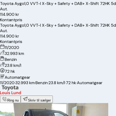
Toyota
Aygo
1,0 VVT-I X-Sky + Safety + DAB+ X-Shift 72HK 5d
Aut.
114.900 kr
Kontantpris
Toyota
Aygo
1,0 VVT-I X-Sky + Safety + DAB+ X-Shift 72HK 5d
Aut.
114.900 kr
Kontantpris
11/2020
32.993 km
Benzin
23.8 km/l
72 hk
Automatgear
11/2020
·
32.993 km
·
Benzin
·
23.8 km/l
·
72 hk
·
Automatgear
Ring nu
Skriv til sælger