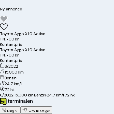
Ny annonce
Toyota
Aygo X
1,0 Active
114.700 kr
Kontantpris
Toyota
Aygo X
1,0 Active
114.700 kr
Kontantpris
6/2022
15.000 km
Benzin
24.7 km/l
72 hk
6/2022
·
15.000 km
·
Benzin
·
24.7 km/l
·
72 hk
Ring nu
Skriv til sælger