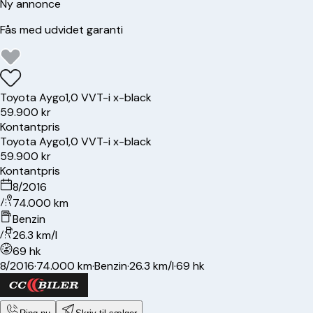
Ny annonce
Fås med udvidet garanti
Toyota
Aygo
1,0 VVT-i x-black
59.900 kr
Kontantpris
Toyota
Aygo
1,0 VVT-i x-black
59.900 kr
Kontantpris
8/2016
74.000 km
Benzin
26.3 km/l
69 hk
8/2016
·
74.000 km
·
Benzin
·
26.3 km/l
·
69 hk