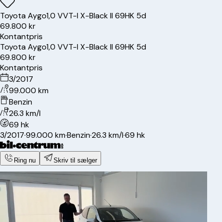
Toyota
Aygo
1,0 VVT-I X-Black II 69HK 5d
69.800 kr
Kontantpris
Toyota
Aygo
1,0 VVT-I X-Black II 69HK 5d
69.800 kr
Kontantpris
3/2017
99.000 km
Benzin
26.3 km/l
69 hk
3/2017
·
99.000 km
·
Benzin
·
26.3 km/l
·
69 hk
Ring nu
Skriv til sælger