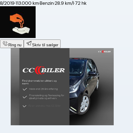
8/2019
·
113.000 km
·
Benzin
·
28.9 km/l
·
72 hk
Ring nu
Skriv til sælger