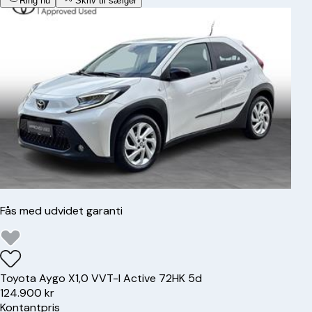
Ring nu
Skriv til sælger
Fås med udvidet garanti
Toyota
Aygo X
1,0 VVT-I Active 72HK 5d
124.900 kr
Kontantpris