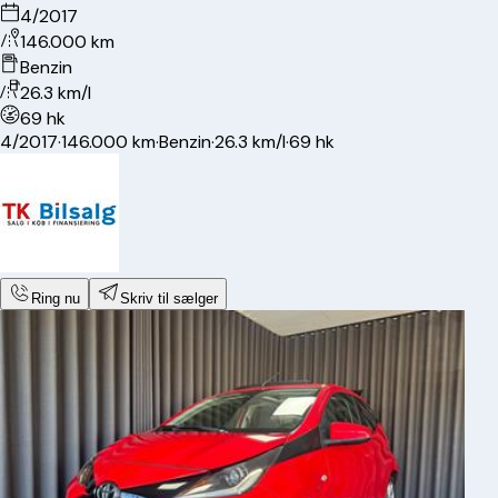
4/2017
146.000 km
Benzin
26.3 km/l
69 hk
4/2017
·
146.000 km
·
Benzin
·
26.3 km/l
·
69 hk
Ring nu
Skriv til sælger