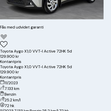
Fås med udvidet garanti
Toyota
Aygo X
1,0 VVT-I Active 72HK 5d
129.900 kr
Kontantpris
Toyota
Aygo X
1,0 VVT-I Active 72HK 5d
129.900 kr
Kontantpris
11/2023
7.133 km
Benzin
25.2 km/l
72 hk
11/2023
·
7.133 km
·
Benzin
·
25.2 km/l
·
72 hk