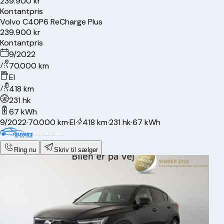
239.900 kr
Kontantpris
Volvo
C40
P6 ReCharge Plus
239.900 kr
Kontantpris
9/2022
70.000 km
El
418 km
231 hk
67 kWh
9/2022
·
70.000 km
·
El
·
418 km
·
231 hk
·
67 kWh
Ring nu
Skriv til sælger