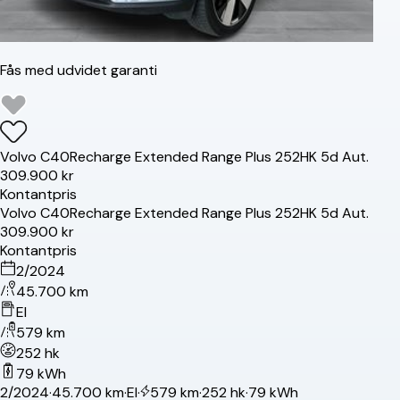
Fås med udvidet garanti
Volvo
C40
Recharge Extended Range Plus 252HK 5d Aut.
309.900 kr
Kontantpris
Volvo
C40
Recharge Extended Range Plus 252HK 5d Aut.
309.900 kr
Kontantpris
2/2024
45.700 km
El
579 km
252 hk
79 kWh
2/2024
·
45.700 km
·
El
·
579 km
·
252 hk
·
79 kWh