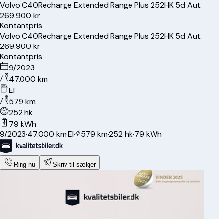
Volvo
C40
Recharge Extended Range Plus 252HK 5d Aut.
269.900 kr
Kontantpris
Volvo
C40
Recharge Extended Range Plus 252HK 5d Aut.
269.900 kr
Kontantpris
9/2023
47.000 km
El
579 km
252 hk
79 kWh
9/2023
·
47.000 km
·
El
·
579 km
·
252 hk
·
79 kWh
Ring nu
Skriv til sælger