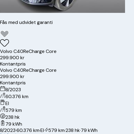
Fås med udvidet garanti
Volvo
C40
ReCharge Core
299.900 kr
Kontantpris
Volvo
C40
ReCharge Core
299.900 kr
Kontantpris
8/2023
60.376 km
El
579 km
238 hk
79 kWh
8/2023
·
60.376 km
·
El
·
579 km
·
238 hk
·
79 kWh