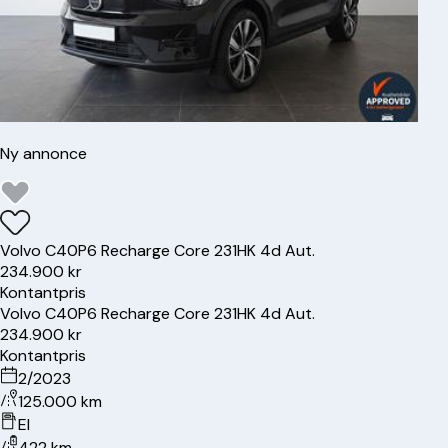
Ny annonce
Volvo
C40
P6 Recharge Core 231HK 4d Aut.
234.900 kr
Kontantpris
Volvo
C40
P6 Recharge Core 231HK 4d Aut.
234.900 kr
Kontantpris
2/2023
125.000 km
El
422 km