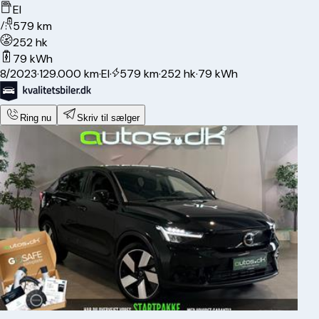
El
579 km
252 hk
79 kWh
8/2023
·
129.000 km
·
El
·
579 km
·
252 hk
·
79 kWh
Ring nu
Skriv til sælger