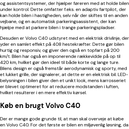
og assistentsystemer, der hjælper føreren med at holde bilen
under kontrol. Dette omfatter f.eks. en adaptiv fartpilot, der
kan holde bilen i hastigheden, selv når der skiftes til en anden
vejbane, og en automatisk parkeringsassistent, der kan
hjælpe med at parkere bilen i trange parkeringspladser.
Desuden er Volvo C40 udstyret med en elektrisk drivlinje, der
yder en samlet effekt på 408 hestekræfter. Dette gør bilen
hurtig og responsiv, og giver den også en topfart på 200
km/t. Bilen har også en imponerende rækkevidde på op til
420 km, hvilket gør den ideel til både korte og lange ture.
Bilens design er også fremstår aerodynamisk og sporty, med
et lukket grille, der signalerer, at dette er en elektrisk bil. LED-
belysningen i bilen giver den et unikt look, mens karrosseriet
er blevet optimeret for at reducere modstanden i luften,
hvilket resulterer i en mere effektiv kørsel.
Køb en brugt Volvo C40
Der er mange gode grunde til, at man skal overveje at købe
en Volvo C40. For det første er bilen en miljøvenlig løsning, da