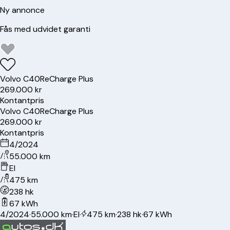
Ny annonce
Fås med udvidet garanti
Volvo
C40
ReCharge Plus
269.000 kr
Kontantpris
Volvo
C40
ReCharge Plus
269.000 kr
Kontantpris
4/2024
55.000 km
El
475 km
238 hk
67 kWh
4/2024
·
55.000 km
·
El
·
475 km
·
238 hk
·
67 kWh