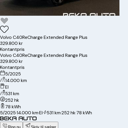
Volvo
C40
ReCharge Extended Range Plus
329.800 kr
Kontantpris
Volvo
C40
ReCharge Extended Range Plus
329.800 kr
Kontantpris
5/2025
14.000 km
El
531 km
252 hk
78 kWh
5/2025
·
14.000 km
·
El
·
531 km
·
252 hk
·
78 kWh
Ring nu
Skriv til sælger