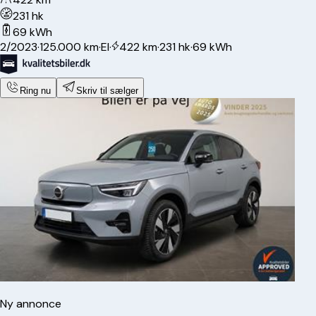
231 hk
69 kWh
2/2023
·
125.000 km
·
El
·
422 km
·
231 hk
·
69 kWh
Ring nu
Skriv til sælger
Ny annonce