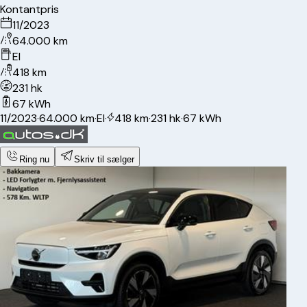
Kontantpris
11/2023
64.000 km
El
418 km
231 hk
67 kWh
11/2023
·
64.000 km
·
El
·
418 km
·
231 hk
·
67 kWh
Ring nu
Skriv til sælger