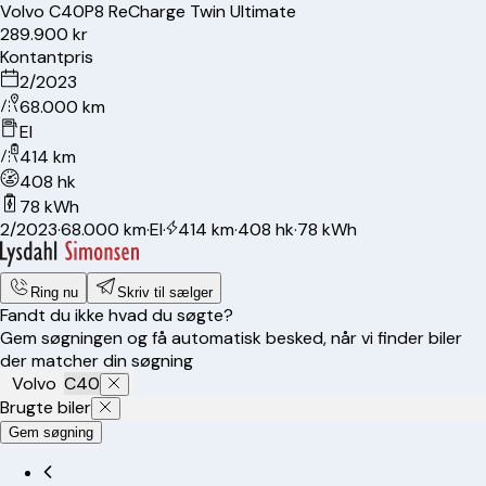
Volvo
C40
P8 ReCharge Twin Ultimate
289.900 kr
Kontantpris
2/2023
68.000 km
El
414 km
408 hk
78 kWh
2/2023
·
68.000 km
·
El
·
414 km
·
408 hk
·
78 kWh
Ring nu
Skriv til sælger
Fandt du ikke hvad du søgte?
Gem søgningen og få automatisk besked, når vi finder biler
der matcher din søgning
Volvo
C40
Brugte biler
Gem søgning