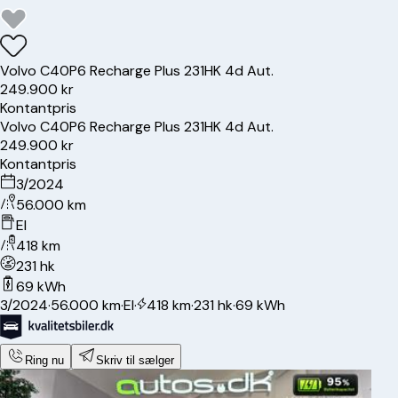
Volvo
C40
P6 Recharge Plus 231HK 4d Aut.
249.900 kr
Kontantpris
Volvo
C40
P6 Recharge Plus 231HK 4d Aut.
249.900 kr
Kontantpris
3/2024
56.000 km
El
418 km
231 hk
69 kWh
3/2024
·
56.000 km
·
El
·
418 km
·
231 hk
·
69 kWh
Ring nu
Skriv til sælger