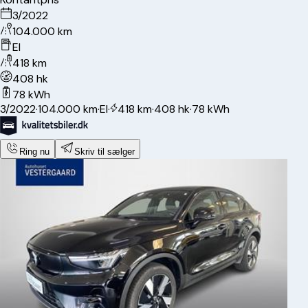
3/2022
104.000 km
El
418 km
408 hk
78 kWh
3/2022
·
104.000 km
·
El
·
418 km
·
408 hk
·
78 kWh
Ring nu
Skriv til sælger