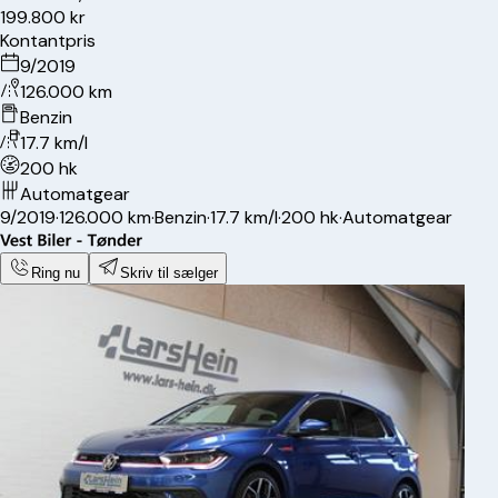
199.800 kr
Kontantpris
9/2019
126.000 km
Benzin
17.7 km/l
200 hk
Automatgear
9/2019
·
126.000 km
·
Benzin
·
17.7 km/l
·
200 hk
·
Automatgear
Ring nu
Skriv til sælger