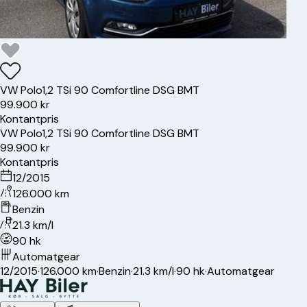
VW
Polo
1,2 TSi 90 Comfortline DSG BMT
99.900 kr
Kontantpris
VW
Polo
1,2 TSi 90 Comfortline DSG BMT
99.900 kr
Kontantpris
12/2015
126.000 km
Benzin
21.3 km/l
90 hk
Automatgear
12/2015
·
126.000 km
·
Benzin
·
21.3 km/l
·
90 hk
·
Automatgear