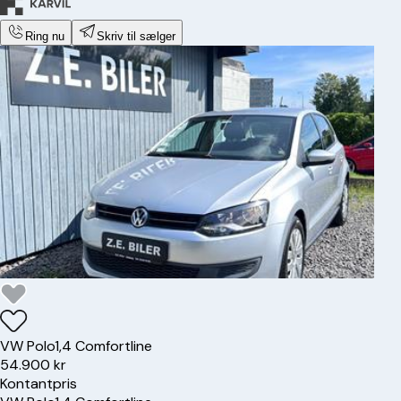
Ring nu
Skriv til sælger
VW
Polo
1,4 Comfortline
54.900 kr
Kontantpris