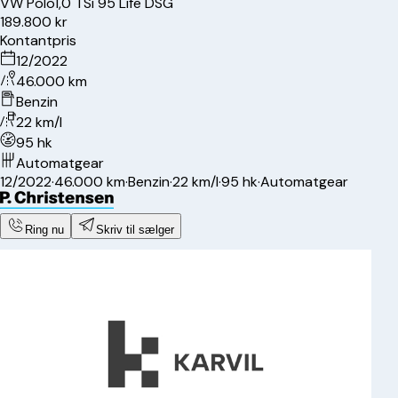
VW
Polo
1,0 TSi 95 Life DSG
189.800 kr
Kontantpris
12/2022
46.000 km
Benzin
22 km/l
95 hk
Automatgear
12/2022
·
46.000 km
·
Benzin
·
22 km/l
·
95 hk
·
Automatgear
Ring nu
Skriv til sælger