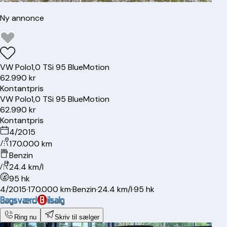
Ny annonce
VW
Polo
1,0 TSi 95 BlueMotion
62.990 kr
Kontantpris
VW
Polo
1,0 TSi 95 BlueMotion
62.990 kr
Kontantpris
4/2015
170.000 km
Benzin
24.4 km/l
95 hk
4/2015
·
170.000 km
·
Benzin
·
24.4 km/l
·
95 hk
Ring nu
Skriv til sælger