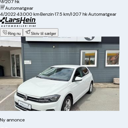
207 hk
Automatgear
4/2022
·
43.000 km
·
Benzin
·
17.5 km/l
·
207 hk
·
Automatgear
Ring nu
Skriv til sælger
Ny annonce