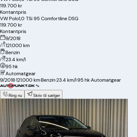
119.700 kr
Kontantpris
VW
Polo
1,0 TSi 95 Comfortline DSG
119.700 kr
Kontantpris
9/2018
121.000 km
Benzin
23.4 km/l
95 hk
Automatgear
9/2018
·
121.000 km
·
Benzin
·
23.4 km/l
·
95 hk
·
Automatgear
Ring nu
Skriv til sælger