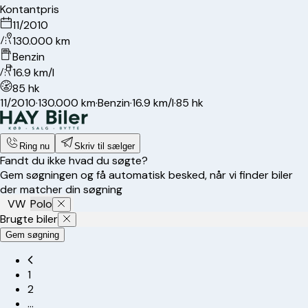
Kontantpris
11/2010
130.000 km
Benzin
16.9 km/l
85 hk
11/2010
·
130.000 km
·
Benzin
·
16.9 km/l
·
85 hk
Ring nu
Skriv til sælger
Fandt du ikke hvad du søgte?
Gem søgningen og få automatisk besked, når vi finder biler
der matcher din søgning
VW
Polo
Brugte biler
Gem søgning
1
2
…