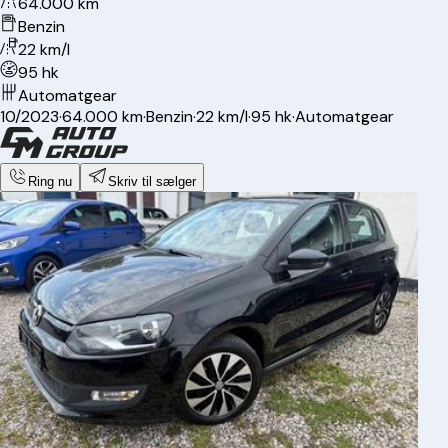
64.000 km
Benzin
22 km/l
95 hk
Automatgear
10/2023
·
64.000 km
·
Benzin
·
22 km/l
·
95 hk
·
Automatgear
Ring nu
Skriv til sælger