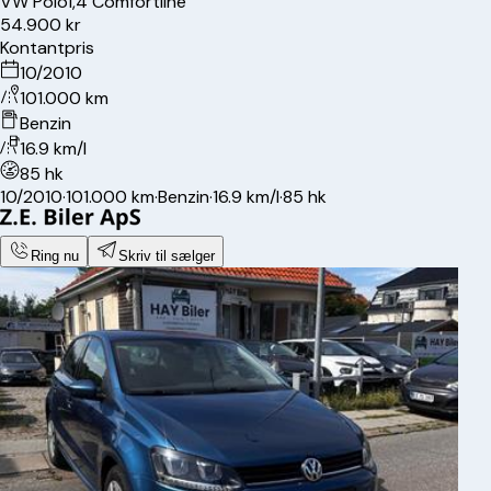
VW
Polo
1,4 Comfortline
54.900 kr
Kontantpris
10/2010
101.000 km
Benzin
16.9 km/l
85 hk
10/2010
·
101.000 km
·
Benzin
·
16.9 km/l
·
85 hk
Ring nu
Skriv til sælger