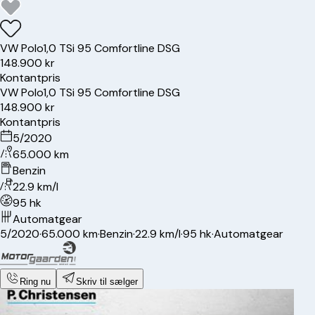
VW
Polo
1,0 TSi 95 Comfortline DSG
148.900 kr
Kontantpris
VW
Polo
1,0 TSi 95 Comfortline DSG
148.900 kr
Kontantpris
5/2020
65.000 km
Benzin
22.9 km/l
95 hk
Automatgear
5/2020
·
65.000 km
·
Benzin
·
22.9 km/l
·
95 hk
·
Automatgear
Ring nu
Skriv til sælger