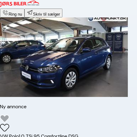
Ring nu
Skriv til sælger
Ny annonce
VW
Polo
1,0 TSi 95 Comfortline DSG