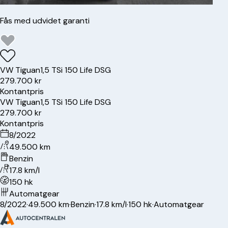
Fås med udvidet garanti
VW
Tiguan
1,5 TSi 150 Life DSG
279.700 kr
Kontantpris
VW
Tiguan
1,5 TSi 150 Life DSG
279.700 kr
Kontantpris
8/2022
49.500 km
Benzin
17.8 km/l
150 hk
Automatgear
8/2022
·
49.500 km
·
Benzin
·
17.8 km/l
·
150 hk
·
Automatgear