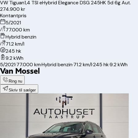
VW
Tiguan
1,4 TSI eHybrid Elegance DSG 245HK 5d 6g Aut.
274.900 kr
Kontantpris
5/2021
77.000 km
Hybrid benzin
71.2 km/l
245 hk
9.2 kWh
5/2021
·
77.000 km
·
Hybrid benzin
·
71.2 km/l
·
245 hk
·
9.2 kWh
Ring nu
Skriv til sælger