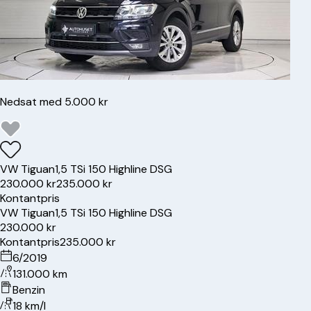
Nedsat med 5.000 kr
VW
Tiguan
1,5 TSi 150 Highline DSG
230.000 kr
235.000 kr
Kontantpris
VW
Tiguan
1,5 TSi 150 Highline DSG
230.000 kr
Kontantpris
235.000 kr
6/2019
131.000 km
Benzin
18 km/l