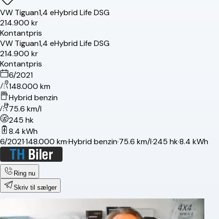
VW
Tiguan
1,4 eHybrid Life DSG
214.900 kr
Kontantpris
VW
Tiguan
1,4 eHybrid Life DSG
214.900 kr
Kontantpris
6/2021
148.000 km
Hybrid benzin
75.6 km/l
245 hk
8.4 kWh
6/2021
·
148.000 km
·
Hybrid benzin
·
75.6 km/l
·
245 hk
·
8.4 kWh
Ring nu
Skriv til sælger