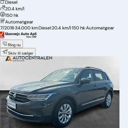
Diesel
20.4 km/l
150 hk
Automatgear
7/2018
·
34.000 km
·
Diesel
·
20.4 km/l
·
150 hk
·
Automatgear
Ring nu
Skriv til sælger