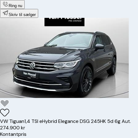
Ring nu
Skriv til sælger
VW
Tiguan
1,4 TSI eHybrid Elegance DSG 245HK 5d 6g Aut.
274.900 kr
Kontantpris