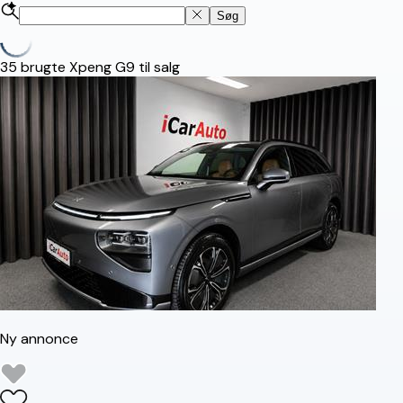
Søg
35
brugte Xpeng G9 til salg
Ny annonce