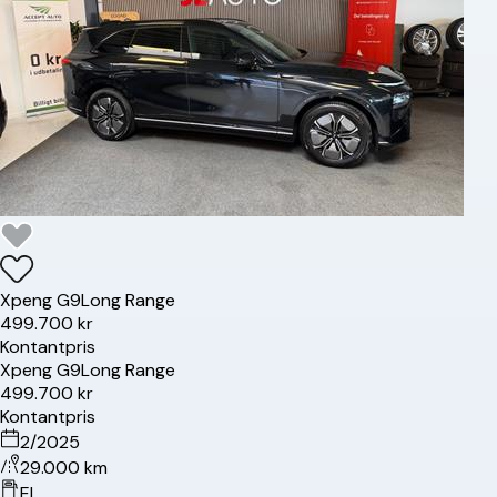
Xpeng
G9
Long Range
499.700 kr
Kontantpris
Xpeng
G9
Long Range
499.700 kr
Kontantpris
2/2025
29.000 km
El