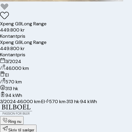
Xpeng
G9
Long Range
449.800 kr
Kontantpris
Xpeng
G9
Long Range
449.800 kr
Kontantpris
3/2024
46.000 km
El
570 km
313 hk
94 kWh
3/2024
·
46.000 km
·
El
·
570 km
·
313 hk
·
94 kWh
Ring nu
Skriv til sælger