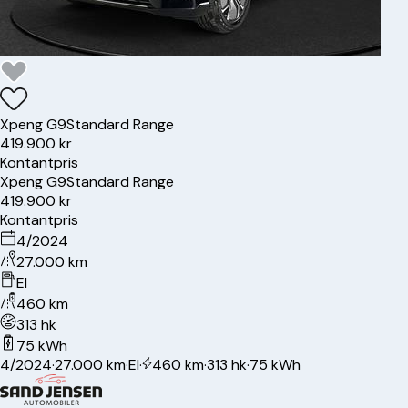
Xpeng
G9
Standard Range
419.900 kr
Kontantpris
Xpeng
G9
Standard Range
419.900 kr
Kontantpris
4/2024
27.000 km
El
460 km
313 hk
75 kWh
4/2024
·
27.000 km
·
El
·
460 km
·
313 hk
·
75 kWh