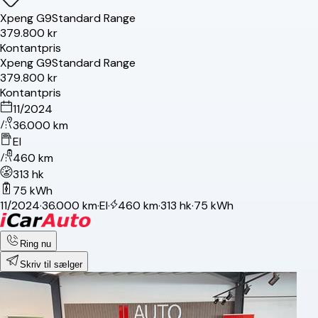
Xpeng
G9
Standard Range
379.800 kr
Kontantpris
Xpeng
G9
Standard Range
379.800 kr
Kontantpris
11/2024
36.000 km
El
460 km
313 hk
75 kWh
11/2024
·
36.000 km
·
El
·
460 km
·
313 hk
·
75 kWh
Ring nu
Skriv til sælger