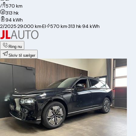
570 km
313 hk
94 kWh
2/2025
·
29.000 km
·
El
·
570 km
·
313 hk
·
94 kWh
Ring nu
Skriv til sælger