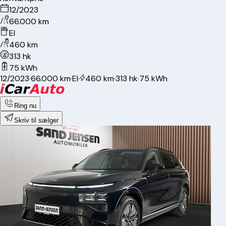
12/2023
66.000 km
El
460 km
313 hk
75 kWh
12/2023
·
66.000 km
·
El
·
460 km
·
313 hk
·
75 kWh
Ring nu
Skriv til sælger