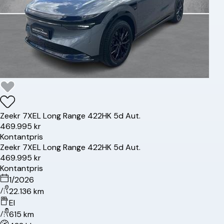
Zeekr
7X
EL Long Range 422HK 5d Aut.
469.995 kr
Kontantpris
Zeekr
7X
EL Long Range 422HK 5d Aut.
469.995 kr
Kontantpris
1/2026
22.136 km
El
615 km