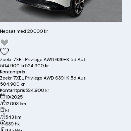
Nedsat med 20.000 kr
Zeekr
7X
EL Privilege AWD 639HK 5d Aut.
504.900 kr
524.900 kr
Kontantpris
Zeekr
7X
EL Privilege AWD 639HK 5d Aut.
504.900 kr
Kontantpris
524.900 kr
10/2025
12.093 km
El
543 km
639 hk
94 kWh