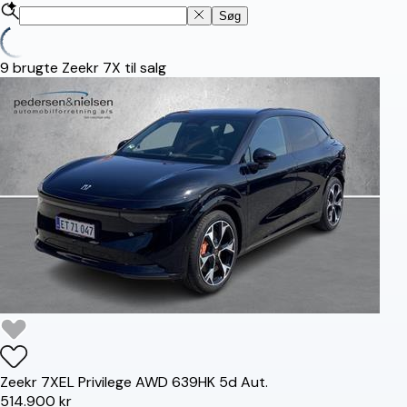
Søg
9
brugte Zeekr 7X til salg
Zeekr
7X
EL Privilege AWD 639HK 5d Aut.
514.900 kr