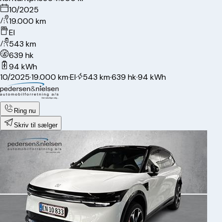
10/2025
19.000 km
El
543 km
639 hk
94 kWh
10/2025
·
19.000 km
·
El
·
543 km
·
639 hk
·
94 kWh
Ring nu
Skriv til sælger