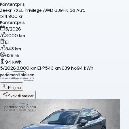
Kontantpris
Zeekr
7X
EL Privilege AWD 639HK 5d Aut.
514.900 kr
Kontantpris
5/2026
3.000 km
El
543 km
639 hk
94 kWh
5/2026
·
3.000 km
·
El
·
543 km
·
639 hk
·
94 kWh
Ring nu
Skriv til sælger