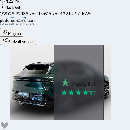
422 hk
94 kWh
1/2026
·
22.136 km
·
El
·
615 km
·
422 hk
·
94 kWh
Ring nu
Skriv til sælger