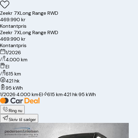
Zeekr
7X
Long Range RWD
469.990 kr
Kontantpris
Zeekr
7X
Long Range RWD
469.990 kr
Kontantpris
1/2026
4.000 km
El
615 km
421 hk
95 kWh
1/2026
·
4.000 km
·
El
·
615 km
·
421 hk
·
95 kWh
Ring nu
Skriv til sælger