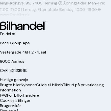
Ringkøbingvej 99, 7400 Herning 🕓 Åbningstider: Man–Fre:
11.00–17.00 | Lørdag: Efter aftale |Søndag: 10.00–16.00 🌐
www.firstbiler.dk
En del af
Pace Group Aps
Vestergade 48H, 2.-4. sal
8000 Aarhus
CVR: 42133965
Hurtige genveje
Brugte biler
Nyheder
Guide til bilkøb
Tilbud på privatleasing
Information
FAQ
For bilforhandlere
Cookieinstillinger
Brugervilkår
Find os på