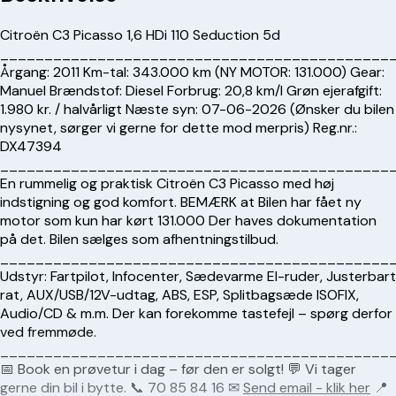
Citroën C3 Picasso 1,6 HDi 110 Seduction 5d
____________________________________________
Årgang: 2011 Km-tal: 343.000 km (NY MOTOR: 131.000) Gear:
Manuel Brændstof: Diesel Forbrug: 20,8 km/l Grøn ejerafgift:
1.980 kr. / halvårligt Næste syn: 07-06-2026 (Ønsker du bilen
nysynet, sørger vi gerne for dette mod merpris) Reg.nr.:
DX47394
____________________________________________
En rummelig og praktisk Citroën C3 Picasso med høj
indstigning og god komfort. BEMÆRK at Bilen har fået ny
motor som kun har kørt 131.000 Der haves dokumentation
på det. Bilen sælges som afhentningstilbud.
____________________________________________
Udstyr: Fartpilot, Infocenter, Sædevarme El-ruder, Justerbart
rat, AUX/USB/12V-udtag, ABS, ESP, Splitbagsæde ISOFIX,
Audio/CD & m.m. Der kan forekomme tastefejl – spørg derfor
ved fremmøde.
____________________________________________
📅 Book en prøvetur i dag – før den er solgt! 💬 Vi tager
gerne din bil i bytte. 📞
70 85 84 16
✉
Send email - klik her
📍