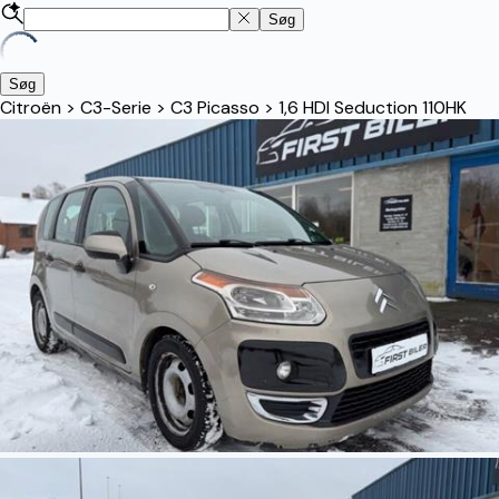
Søg
Søg
Citroën
>
C3-Serie
>
C3 Picasso
>
1,6 HDI Seduction 110HK