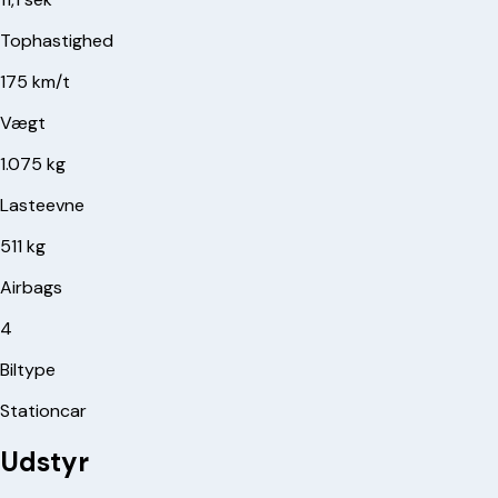
Tophastighed
175 km/t
Vægt
1.075 kg
Lasteevne
511 kg
Airbags
4
Biltype
Stationcar
Udstyr