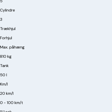
5
Cylindre
3
Trækhjul
Forhjul
Max. påhæng
810 kg
Tank
50 l
Km/l
20 km/l
0 - 100 km/t
11,1 sek