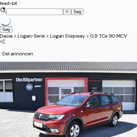
lead-bil
Søg
Søg
Dacia
>
Logan-Serie
>
Logan Stepway
>
0,9 TCe 90 MCV
Del annoncen