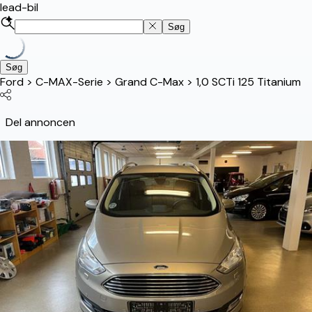
lead-bil
Søg
Søg
Ford
>
C-MAX-Serie
>
Grand C-Max
>
1,0 SCTi 125 Titanium
Del annoncen