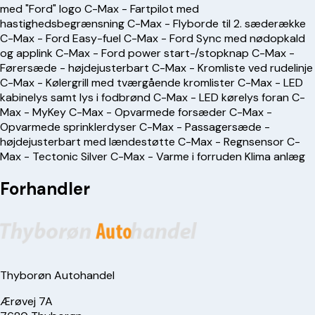
med "Ford" logo C-Max - Fartpilot med
hastighedsbegrænsning C-Max - Flyborde til 2. sæderække
C-Max - Ford Easy-fuel C-Max - Ford Sync med nødopkald
og applink C-Max - Ford power start-/stopknap C-Max -
Førersæde - højdejusterbart C-Max - Kromliste ved rudelinje
C-Max - Kølergrill med tværgående kromlister C-Max - LED
kabinelys samt lys i fodbrønd C-Max - LED kørelys foran C-
Max - MyKey C-Max - Opvarmede forsæder C-Max -
Opvarmede sprinklerdyser C-Max - Passagersæde -
højdejusterbart med lændestøtte C-Max - Regnsensor C-
Max - Tectonic Silver C-Max - Varme i forruden Klima anlæg
Forhandler
Thyborøn Autohandel
Ærøvej 7A