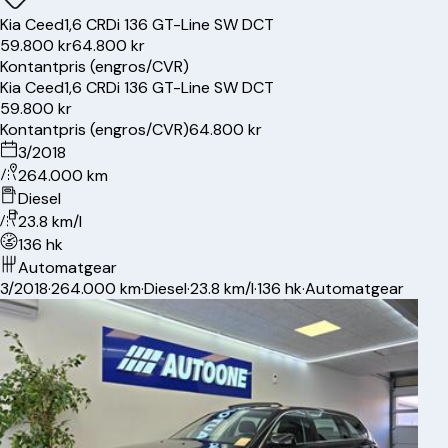
Kia
Ceed
1,6 CRDi 136 GT-Line SW DCT
59.800 kr
64.800 kr
Kontantpris (engros/CVR)
Kia
Ceed
1,6 CRDi 136 GT-Line SW DCT
59.800 kr
Kontantpris (engros/CVR)
64.800 kr
3/2018
264.000 km
Diesel
23.8 km/l
136 hk
Automatgear
3/2018
·
264.000 km
·
Diesel
·
23.8 km/l
·
136 hk
·
Automatgear