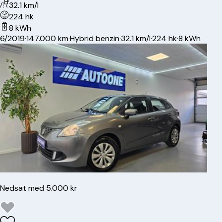
32.1 km/l
224 hk
8 kWh
6/2019
·
147.000 km
·
Hybrid benzin
·
32.1 km/l
·
224 hk
·
8 kWh
Nedsat med 5.000 kr