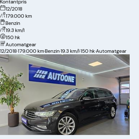
Kontantpris
12/2018
179.000 km
Benzin
19.3 km/l
150 hk
Automatgear
12/2018
·
179.000 km
·
Benzin
·
19.3 km/l
·
150 hk
·
Automatgear