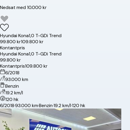
Nedsat med 10.000 kr
Hyundai
Kona
1,0 T-GDi Trend
99.800 kr
109.800 kr
Kontantpris
Hyundai
Kona
1,0 T-GDi Trend
99.800 kr
Kontantpris
109.800 kr
6/2018
93.000 km
Benzin
19.2 km/l
120 hk
6/2018
·
93.000 km
·
Benzin
·
19.2 km/l
·
120 hk