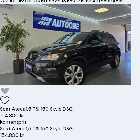
7/2009
·
169.000 km
·
Benzin
·
13 km/l
·
218 hk
·
Automatgear
Seat
Ateca
1,5 TSi 150 Style DSG
154.800 kr
Kontantpris
Seat
Ateca
1,5 TSi 150 Style DSG
154.800 kr