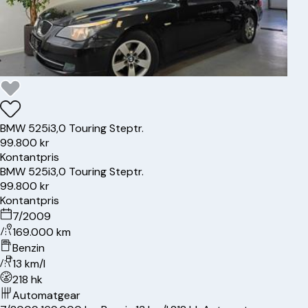
BMW
525i
3,0 Touring Steptr.
99.800 kr
Kontantpris
BMW
525i
3,0 Touring Steptr.
99.800 kr
Kontantpris
7/2009
169.000 km
Benzin
13 km/l
218 hk
Automatgear