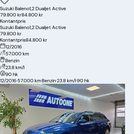
Suzuki
Baleno
1,2 Dualjet Active
79.800 kr
84.800 kr
Kontantpris
Suzuki
Baleno
1,2 Dualjet Active
79.800 kr
Kontantpris
84.800 kr
12/2016
57.000 km
Benzin
23.8 km/l
90 hk
12/2016
·
57.000 km
·
Benzin
·
23.8 km/l
·
90 hk