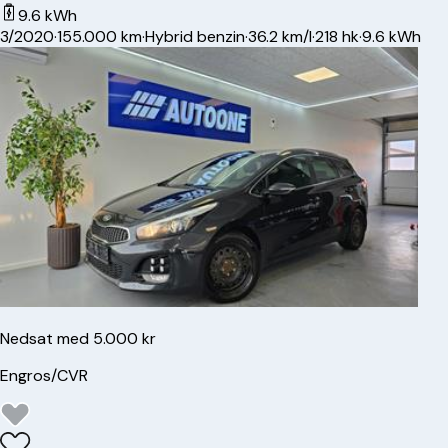
9.6 kWh
3/2020
·
155.000 km
·
Hybrid benzin
·
36.2 km/l
·
218 hk
·
9.6 kWh
Nedsat med 5.000 kr
Engros/CVR