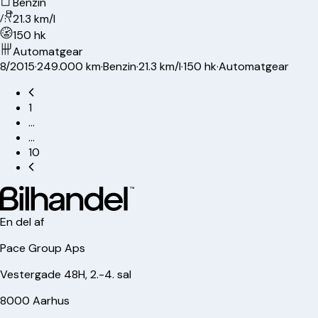
Benzin
21.3 km/l
150 hk
Automatgear
8/2015
·
249.000 km
·
Benzin
·
21.3 km/l
·
150 hk
·
Automatgear
1
…
…
10
En del af
Pace Group Aps
Vestergade 48H, 2.-4. sal
8000 Aarhus