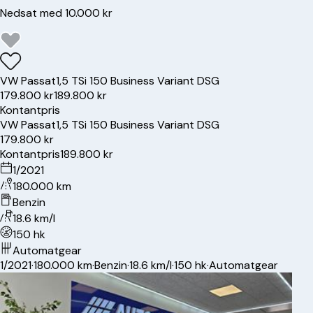
Nedsat med 10.000 kr
VW
Passat
1,5 TSi 150 Business Variant DSG
179.800 kr
189.800 kr
Kontantpris
VW
Passat
1,5 TSi 150 Business Variant DSG
179.800 kr
Kontantpris
189.800 kr
1/2021
180.000 km
Benzin
18.6 km/l
150 hk
Automatgear
1/2021
·
180.000 km
·
Benzin
·
18.6 km/l
·
150 hk
·
Automatgear