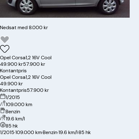
Nedsat med 8.000 kr
Opel
Corsa
1,2 16V Cool
49.900 kr
57.900 kr
Kontantpris
Opel
Corsa
1,2 16V Cool
49.900 kr
Kontantpris
57.900 kr
1/2015
109.000 km
Benzin
19.6 km/l
85 hk
1/2015
·
109.000 km
·
Benzin
·
19.6 km/l
·
85 hk