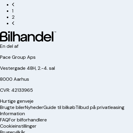
1
2
En del af
Pace Group Aps
Vestergade 48H, 2.-4. sal
8000 Aarhus
CVR: 42133965
Hurtige genveje
Brugte biler
Nyheder
Guide til bilkøb
Tilbud på privatleasing
Information
FAQ
For bilforhandlere
Cookieinstillinger
Brugervilkår