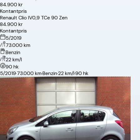
84.900 kr
Kontantpris
Renault
Clio IV
0,9 TCe 90 Zen
84.900 kr
Kontantpris
5/2019
73.000 km
Benzin
22 km/l
90 hk
5/2019
·
73.000 km
·
Benzin
·
22 km/l
·
90 hk