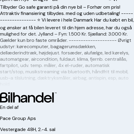
Tilbyder Go safe garanti på din nye bil – Forhør om pris!
Attraktiv finansiering tilbydes. med og uden udbetaling! -----
--------------- ⭐️ Vi levere i hele Danmark Har du købt en bil,
og ønsker at få bilen leveret til din hjem adresse, har du også
mulighed for det. Jylland – Fyn: 1.500 Kr. Sjælland: 3.000 Kr.
Gælder kun bro faste områder. -------------------- Øvrigt
udstyr: kørecomputer, bagagerumsdækken,
dellæderindtræk, højdejust. forsæder, alufælge, led kørelys,
automatgear, aircondition, fuldaut. klima, fjernb. centrallås,
fartpilot, udv. temp. måler, 4x el-ruder, automatisk
start/stop, musikstreaming via bluetooth, håndfrit til mobil,
usb-a tilslutning, dæktryksmåler, airbag, antispin, esp, auto
hold
En del af
Pace Group Aps
Vestergade 48H, 2.-4. sal