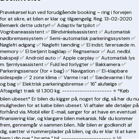
Prøvekørsel kun ved forudgående booking – ring i forvejen
for at sikre, at bilen er klar og tilgængelig. Reg. 13-02-2020
Bemærk dette udstyr! ✅ Adaptiv fartpilot ✅
Vognbaneassistent ✅ Blindvinkelsassistent ✅ Automatisk
nødbremsesystem ✅ Semi-automatisk parkeringssystem ✅
Nøglefri adgang ✅ Nøglefri tænding ✅ El indst. førersæde m.
memory ✅ El betjent bagklap ✅ Regnsensor ✅ Aut. nedbl.
bakspejl ✅ Android auto ✅ Apple carplay ✅ Automatisk lys
m. fjernlysassistent ✅ Fuld led forlygter ✅ Bakkamera ✅
Parkeringssensor (for + bag) ✅ Navigation ✅ El-klapbare
sidespejle ✅ 2 zone klima ✅ Varme i rat ✅ Sædevarme i for
og bag ✅ Elektrisk parkeringsbremse ✅ 16" alufælge ✅
Aftageligt træk til 1.300 kg. -------------------- ⭐️ *Køb
bilen ubeset* Er bilen du kigger på, noget for dig, så har du nu
muligheden for at købe bilen ubeset. Vi aftaler alle detaljer på
forhånd via. Mobil eller E-mail, sørger for at have en eventuel
finansiering klar, og klargøre bilen mekanisk. Når du kommer
frem, gennemgår vi sammen bilen.. Når bilen er godkendt af
dig, sætter vi nummerplader på bilen, og du er klar til at køre
hjem i din nye ” brugte ” bil. -------------------- ⭐️ Vi