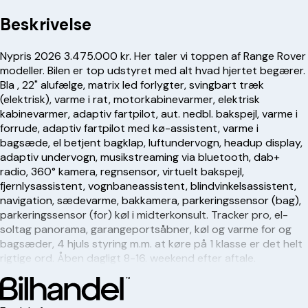
Beskrivelse
Nypris 2026 3.475.000 kr. Her taler vi toppen af Range Rover
modeller. Bilen er top udstyret med alt hvad hjertet begærer.
Bla , 22" alufælge, matrix led forlygter, svingbart træk
(elektrisk), varme i rat, motorkabinevarmer, elektrisk
kabinevarmer, adaptiv fartpilot, aut. nedbl. bakspejl, varme i
forrude, adaptiv fartpilot med kø-assistent, varme i
bagsæde, el betjent bagklap, luftundervogn, headup display,
adaptiv undervogn, musikstreaming via bluetooth, dab+
radio, 360° kamera, regnsensor, virtuelt bakspejl,
fjernlysassistent, vognbaneassistent, blindvinkelsassistent,
navigation, sædevarme, bakkamera, parkeringssensor (bag),
parkeringssensor (for) køl i midterkonsult. Tracker pro, el-
soltag panorama, garangeportsåbner, køl og varme for og
bagsæder, 4 hjuls styring m.m. at køre på 1 klasse er det helt
rigtige ord. Åben dagligt 8-16. weekend efter aftale.