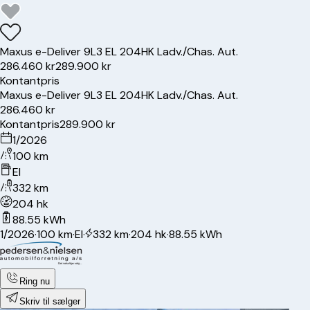
Maxus
e-Deliver 9
L3 EL 204HK Ladv./Chas. Aut.
286.460 kr
289.900 kr
Kontantpris
Maxus
e-Deliver 9
L3 EL 204HK Ladv./Chas. Aut.
286.460 kr
Kontantpris
289.900 kr
1/2026
100 km
El
332 km
204 hk
88.55 kWh
1/2026
·
100 km
·
El
·
332 km
·
204 hk
·
88.55 kWh
Ring nu
Skriv til sælger