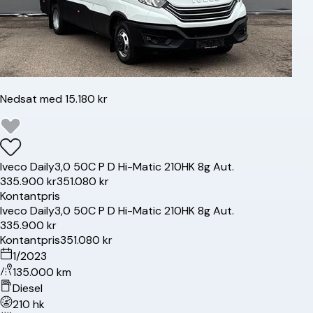
Nedsat med 15.180 kr
Iveco
Daily
3,0 50C P D Hi-Matic 210HK 8g Aut.
335.900 kr
351.080 kr
Kontantpris
Iveco
Daily
3,0 50C P D Hi-Matic 210HK 8g Aut.
335.900 kr
Kontantpris
351.080 kr
1/2023
135.000 km
Diesel
210 hk