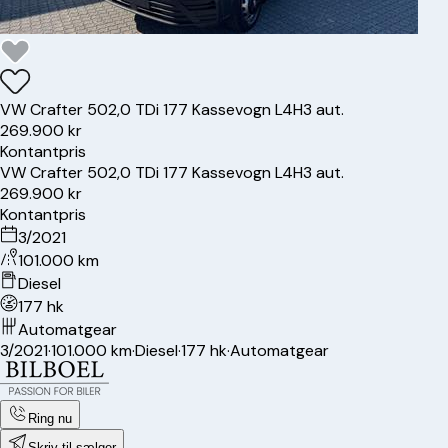
VW
Crafter 50
2,0 TDi 177 Kassevogn L4H3 aut.
269.900 kr
Kontantpris
VW
Crafter 50
2,0 TDi 177 Kassevogn L4H3 aut.
269.900 kr
Kontantpris
3/2021
101.000 km
Diesel
177 hk
Automatgear
3/2021
·
101.000 km
·
Diesel
·
177 hk
·
Automatgear
Ring nu
Skriv til sælger