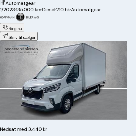
Automatgear
1/2023
·
135.000 km
·
Diesel
·
210 hk
·
Automatgear
Ring nu
Skriv til sælger
Nedsat med 3.440 kr