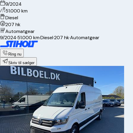
9/2024
51.000 km
Diesel
207 hk
Automatgear
9/2024
·
51.000 km
·
Diesel
·
207 hk
·
Automatgear
Ring nu
Skriv til sælger