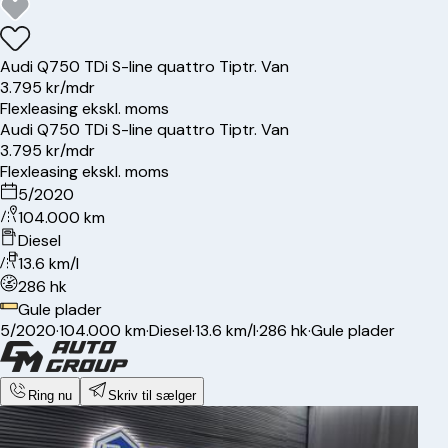
Audi
Q7
50 TDi S-line quattro Tiptr. Van
3.795 kr/mdr
Flexleasing ekskl. moms
Audi
Q7
50 TDi S-line quattro Tiptr. Van
3.795 kr/mdr
Flexleasing ekskl. moms
5/2020
104.000 km
Diesel
13.6 km/l
286 hk
Gule plader
5/2020
·
104.000 km
·
Diesel
·
13.6 km/l
·
286 hk
·
Gule plader
Ring nu
Skriv til sælger