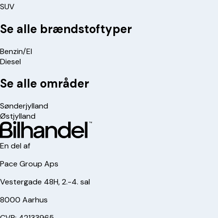
SUV
Se alle brændstoftyper
Benzin/El
Diesel
Se alle områder
Sønderjylland
Østjylland
En del af
Pace Group Aps
Vestergade 48H, 2.-4. sal
8000 Aarhus
CVR: 42133965