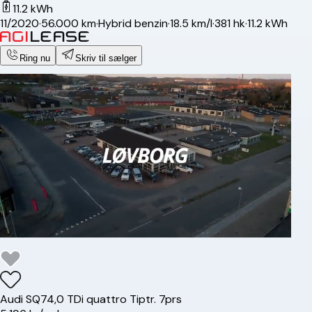
11.2 kWh
11/2020
·
56.000 km
·
Hybrid benzin
·
18.5 km/l
·
381 hk
·
11.2 kWh
Ring nu
Skriv til sælger
Audi
SQ7
4,0 TDi quattro Tiptr. 7prs