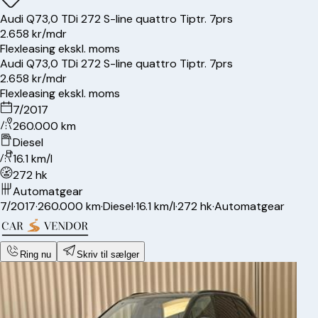
Audi
Q7
3,0 TDi 272 S-line quattro Tiptr. 7prs
2.658 kr/mdr
Flexleasing ekskl. moms
Audi
Q7
3,0 TDi 272 S-line quattro Tiptr. 7prs
2.658 kr/mdr
Flexleasing ekskl. moms
7/2017
260.000 km
Diesel
16.1 km/l
272 hk
Automatgear
7/2017
·
260.000 km
·
Diesel
·
16.1 km/l
·
272 hk
·
Automatgear
Ring nu
Skriv til sælger