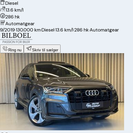
Diesel
13.6 km/l
286 hk
Automatgear
9/2019
·
130.000 km
·
Diesel
·
13.6 km/l
·
286 hk
·
Automatgear
Ring nu
Skriv til sælger