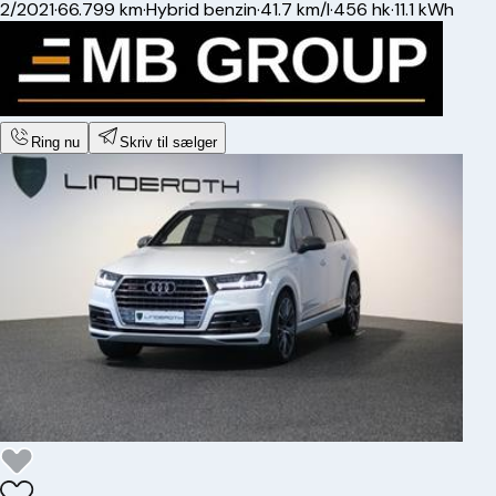
2/2021
·
66.799 km
·
Hybrid benzin
·
41.7 km/l
·
456 hk
·
11.1 kWh
Ring nu
Skriv til sælger