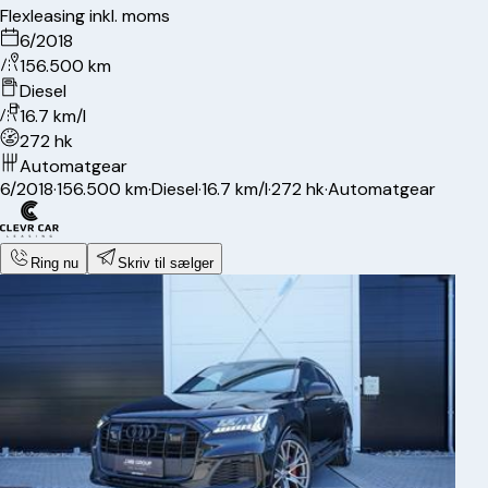
Flexleasing inkl. moms
6/2018
156.500 km
Diesel
16.7 km/l
272 hk
Automatgear
6/2018
·
156.500 km
·
Diesel
·
16.7 km/l
·
272 hk
·
Automatgear
Ring nu
Skriv til sælger