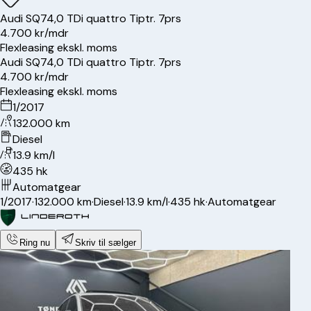
Audi
SQ7
4,0 TDi quattro Tiptr. 7prs
4.700 kr/mdr
Flexleasing ekskl. moms
Audi
SQ7
4,0 TDi quattro Tiptr. 7prs
4.700 kr/mdr
Flexleasing ekskl. moms
1/2017
132.000 km
Diesel
13.9 km/l
435 hk
Automatgear
1/2017
·
132.000 km
·
Diesel
·
13.9 km/l
·
435 hk
·
Automatgear
Ring nu
Skriv til sælger