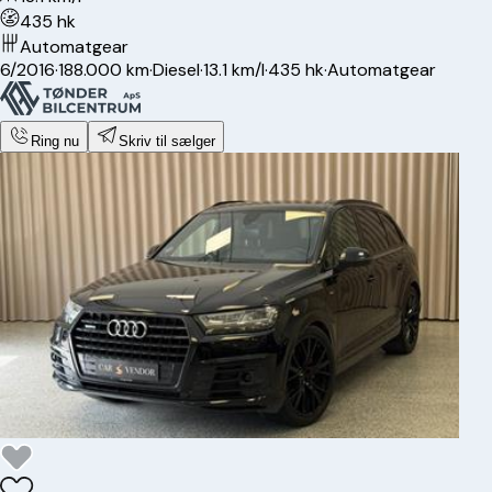
435 hk
Automatgear
6/2016
·
188.000 km
·
Diesel
·
13.1 km/l
·
435 hk
·
Automatgear
Ring nu
Skriv til sælger