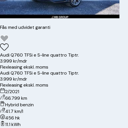
Fås med udvidet garanti
Audi
Q7
60 TFSi e S-line quattro Tiptr.
3.999 kr/mdr
Flexleasing ekskl. moms
Audi
Q7
60 TFSi e S-line quattro Tiptr.
3.999 kr/mdr
Flexleasing ekskl. moms
2/2021
66.799 km
Hybrid benzin
41.7 km/l
456 hk
11.1 kWh