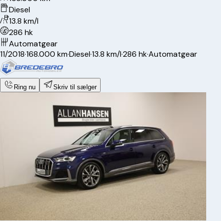
Diesel
13.8 km/l
286 hk
Automatgear
11/2018
·
168.000 km
·
Diesel
·
13.8 km/l
·
286 hk
·
Automatgear
Ring nu
Skriv til sælger