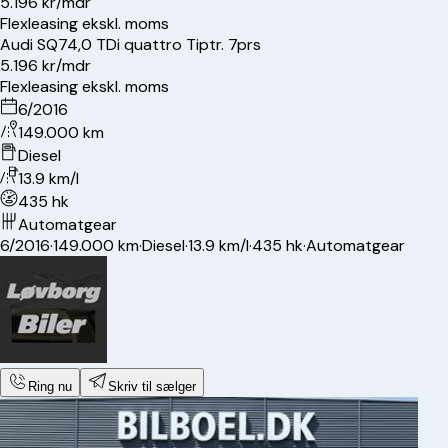
5.196 kr/mdr
Flexleasing ekskl. moms
Audi
SQ7
4,0 TDi quattro Tiptr. 7prs
5.196 kr/mdr
Flexleasing ekskl. moms
6/2016
149.000 km
Diesel
13.9 km/l
435 hk
Automatgear
6/2016
·
149.000 km
·
Diesel
·
13.9 km/l
·
435 hk
·
Automatgear
Ring nu
Skriv til sælger