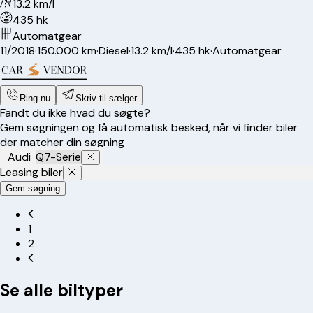
13.2 km/l
435 hk
Automatgear
11/2018
·
150.000 km
·
Diesel
·
13.2 km/l
·
435 hk
·
Automatgear
Ring nu
Skriv til sælger
Fandt du ikke hvad du søgte?
Gem søgningen og få automatisk besked, når vi finder biler
der matcher din søgning
Audi
Q7-Serie
Leasing biler
Gem søgning
1
2
Se alle biltyper