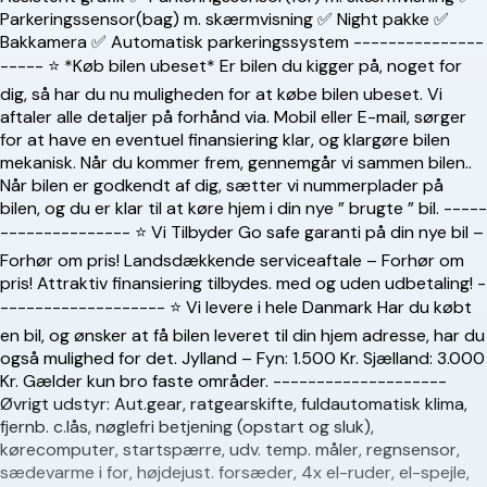
Parkeringssensor(bag) m. skærmvisning ✅ Night pakke ✅
Bakkamera ✅ Automatisk parkeringssystem ---------------
----- ⭐️ *Køb bilen ubeset* Er bilen du kigger på, noget for
dig, så har du nu muligheden for at købe bilen ubeset. Vi
aftaler alle detaljer på forhånd via. Mobil eller E-mail, sørger
for at have en eventuel finansiering klar, og klargøre bilen
mekanisk. Når du kommer frem, gennemgår vi sammen bilen..
Når bilen er godkendt af dig, sætter vi nummerplader på
bilen, og du er klar til at køre hjem i din nye ” brugte ” bil. -----
--------------- ⭐️ Vi Tilbyder Go safe garanti på din nye bil –
Forhør om pris! Landsdækkende serviceaftale – Forhør om
pris! Attraktiv finansiering tilbydes. med og uden udbetaling! -
------------------- ⭐️ Vi levere i hele Danmark Har du købt
en bil, og ønsker at få bilen leveret til din hjem adresse, har du
også mulighed for det. Jylland – Fyn: 1.500 Kr. Sjælland: 3.000
Kr. Gælder kun bro faste områder. --------------------
Øvrigt udstyr: Aut.gear, ratgearskifte, fuldautomatisk klima,
fjernb. c.lås, nøglefri betjening (opstart og sluk),
kørecomputer, startspærre, udv. temp. måler, regnsensor,
sædevarme i for, højdejust. forsæder, 4x el-ruder, el-spejle,