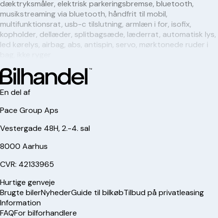
dæktryksmåler, elektrisk parkeringsbremse, bluetooth,
musikstreaming via bluetooth, håndfrit til mobil,
multifunktionsrat, usb-c tilslutning, armlæn i for, isofix,
kopholder, dellæder, splitbagsæde, læderrat, automatisk lys,
led kørelys, airbag, abs, antispin, servo, mørktonede ruder i
bag, ikke ryger
En del af
Pace Group Aps
Vestergade 48H, 2.-4. sal
8000 Aarhus
CVR: 42133965
Hurtige genveje
Brugte biler
Nyheder
Guide til bilkøb
Tilbud på privatleasing
Information
FAQ
For bilforhandlere