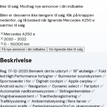
Ikke til salg. Modtag nye annoncer i din indbakke
Bilen er desværre ikke længere til salg. Klik på knappen
nedenfor, og få besked når lignende Mercedes A250 e
sættes til salg.
Mercedes A250 e
2020 - 2022
0 - 50.000 km
Få nye annoncer i din indbakke
Vis lignende biler til salg
Beskrivelse
Reg. 17-12-2020 Bemærk dette udstyr! ✅ 19" alufælge ✅ Fuld
led High Performance forlygter ✅ Burmester soundsystem ✅
Sportssæder i for ✅ Digitalt cockpit ✅ Apple carplay ✅
Android auto ✅ Navigation ✅ Dynamic select ✅ Fartpilot ✅
Automatisk nødbremsesystem ✅ Skiltegenkendelse ✅
Vognbaneassistent ✅ Træthedsregistrering ✅
Trafiklysvisning ✅ Ambientebelysning i flere farver ✅
Assistent grafik ✅ Parkeringssensor(for) m. skærmvisning ✅