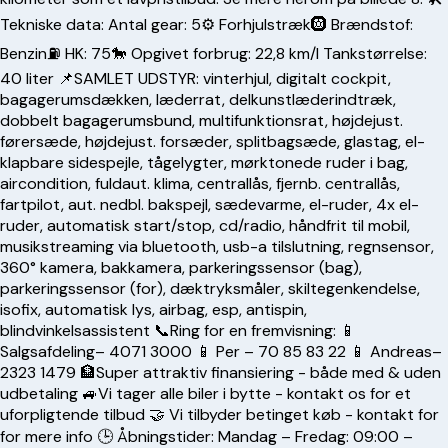
Tekniske data: Antal gear: 5⚙️ Forhjulstræk🛞 Brændstof:
Benzin⛽️ HK: 75🐎 Opgivet forbrug: 22,8 km/l Tankstørrelse:
40 liter 📌SAMLET UDSTYR: vinterhjul, digitalt cockpit,
bagagerumsdækken, læderrat, delkunstlæderindtræk,
dobbelt bagagerumsbund, multifunktionsrat, højdejust.
førersæde, højdejust. forsæder, splitbagsæde, glastag, el-
klapbare sidespejle, tågelygter, mørktonede ruder i bag,
aircondition, fuldaut. klima, centrallås, fjernb. centrallås,
fartpilot, aut. nedbl. bakspejl, sædevarme, el-ruder, 4x el-
ruder, automatisk start/stop, cd/radio, håndfrit til mobil,
musikstreaming via bluetooth, usb-a tilslutning, regnsensor,
360° kamera, bakkamera, parkeringssensor (bag),
parkeringssensor (for), dæktryksmåler, skiltegenkendelse,
isofix, automatisk lys, airbag, esp, antispin,
blindvinkelsassistent 📞Ring for en fremvisning: 📱
Salgsafdeling– 4071 3000 📱 Per –
70 85 83 22
📱 Andreas–
2323 1479 🏦Super attraktiv finansiering - både med & uden
udbetaling 🚙Vi tager alle biler i bytte - kontakt os for et
uforpligtende tilbud 🤝 Vi tilbyder betinget køb - kontakt for
for mere info 🕒 Åbningstider: Mandag – Fredag: 09:00 –