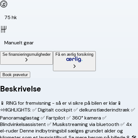
75 hk
Manuelt gear
Se finansieringsmuligheder
Få en ærlig forsikring
Book prøvetur
Beskrivelse
📱 RING for fremvisning - så er vi sikre på bilen er klar📱
⭐️HIGHLIGHTS: ✅ Digitalt cockpit ✅ delkunstlæderindtræk ✅
Panoramaglastag ✅ Fartpilot ✅ 360° kamera ✅
Blindvinkelsassistent ✅ Musikstreaming via bluetooth ✅ 4x
el-ruder Denne indbytningsbil sælges grundet alder og
kilometer som et lavpristilbud. Se mere herom på billede 8. 🛠️